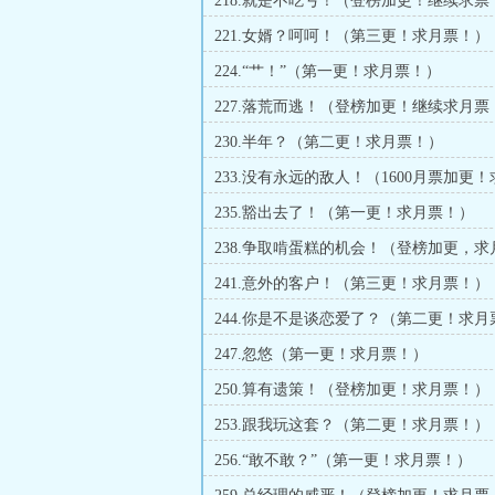
218.就是不吃亏！（登榜加更！继续求票
221.女婿？呵呵！（第三更！求月票！）
224.“艹！”（第一更！求月票！）
227.落荒而逃！（登榜加更！继续求月票
230.半年？（第二更！求月票！）
233.没有永远的敌人！（1600月票加更！
票！）
235.豁出去了！（第一更！求月票！）
238.争取啃蛋糕的机会！（登榜加更，
241.意外的客户！（第三更！求月票！）
244.你是不是谈恋爱了？（第二更！求月
247.忽悠（第一更！求月票！）
250.算有遗策！（登榜加更！求月票！）
253.跟我玩这套？（第二更！求月票！）
256.“敢不敢？”（第一更！求月票！）