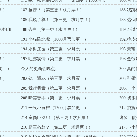
票！）
179.哦，那你继续努力！（第四更！1800均加
180.
更！）
！）
182.抢房？（第三更！求月票！）
183.
185.我说了算！（第三更！求月票！）
186.这
00均加
188.告白（第一更！求月票！）
189.
191.小猫陈北虎（1000月票加更！）
192.
194.水榭庄园（第三更！求月票！）
195.豪
！）
197.吐露实情（第二更！求月票！）
198.
加更！）
今天的更新会晚点。
200.
！）
202.锦上添花（第三更！求月票！）
203.引
205.我行我素（第二更！求月票！）
206.
208.啼笑皆非（第一更！求月票！）
209.
211.一只小黄雀（1300月票加更！）
212.
）
214.童颜巨RU！（第三更！求月票！）
诸位，能
216.霸王条款？（第二更！求月票！）
217.