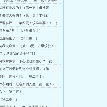
么狠！要么忍！要么滚！（第一更！求推荐
）
野心是没有止境的！（第一更！求推荐
陈晋！去你大爷的！（第一更！求推荐
）
区域经理会议！（第四更！求推荐票！！！）
人贵有自知之明！（求赏求票！）
能废就直接废了！（第二更！）
他人笑我太疯癫？（第2+3更！求票求赏！）
了，感谢我的金手指们！
要不要我帮你求一下心理阴影面积？（第二
做人怎么可以无耻到这个程度啊？（第二
需求不同，选择不同。（第二更！）
挥一挥衣袖后，是崭新的人生（第二更！）
凭什么？（第二更！）
殴（第二更！）