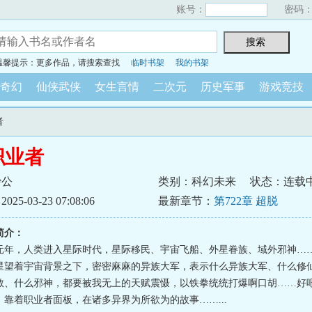
账号：
密码
温馨提示：更多作品，请搜索查找
临时书架
我的书架
奇幻
仙侠武侠
女生言情
二次元
历史军事
游戏竞技
者
职业者
抄公
类别：科幻未来
状态：连载
5-03-23 07:08:06
最新章节：
第722章 超脱
简介：
元年，人类进入星际时代，星际移民、宇宙飞船、外星眷族、域外邪神…
星望着宇宙背景之下，密密麻麻的异族大军，表示什么异族大军、什么修
教、什么邪神，都要被我无上的天赋震慑，以铁拳统统打爆啊口胡……好
，靠着职业者面板，在诸多异界为所欲为的故事……...