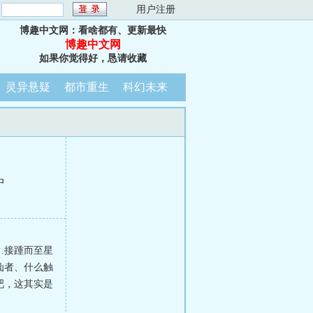
：
用户注册
博趣中文网：看啥都有、更新最快
博趣中文网
如果你觉得好，恳请收藏
灵异悬疑
都市重生
科幻未来
中
…接踵而至星
仙者、什么触
吧，这其实是