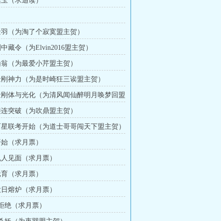
 璞玉（求追读）
 金羽（为淘了个寂寞盟主贺）
剑中藏令（为Elvin2016盟主贺）
 渔翁（为最爱小芹盟主贺）
 金刚神力（为是时崎狂三诶盟主贺）
 金刚体与光化（为清风闻仙醉明月唤梦回盟
 接连突破（为吹鼎盟主贺）
 百星联考开始（为道士哥哥闯天下盟主贺）
 开始（求月票）
 仇人见面（求月票）
 元育（求月票）
 大日熔炉（求月票）
章 拒绝（求月票）