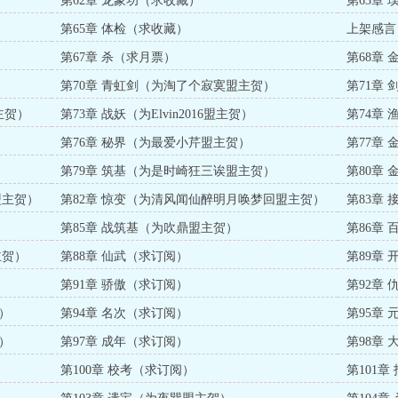
第62章 龙象功（求收藏）
第63章
第65章 体检（求收藏）
上架感言
第67章 杀（求月票）
第68章
第70章 青虹剑（为淘了个寂寞盟主贺）
第71章 
盟主贺）
第73章 战妖（为Elvin2016盟主贺）
第74章
第76章 秘界（为最爱小芹盟主贺）
第77章
第79章 筑基（为是时崎狂三诶盟主贺）
第80章
主贺）
盟主贺）
第82章 惊变（为清风闻仙醉明月唤梦回盟主贺）
第83章
第85章 战筑基（为吹鼎盟主贺）
第86章
主贺）
第88章 仙武（求订阅）
第89章
）
第91章 骄傲（求订阅）
第92章
贺）
第94章 名次（求订阅）
第95章
贺）
第97章 成年（求订阅）
第98章
第100章 校考（求订阅）
第101