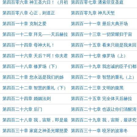
难！永不服输！
第四百零六章 神王圣六日！（月初
第四百零七章 潘索菲亚圣庭
求月票~~~）
第四百零八章 心正，则道正
第四百零九章 神凡天堑
第四百一十章 克制之爱
第四百一十一章 册后大典开场
第四百一十二章 拜见——天后赫拉
第四百一十三章 一切荣耀归于宙
陛下！！！
斯！
第四百一十四章 母神大礼！
第四百一十五章 看来只能是我来回
报了！
第四百一十六章 天后？呵！你夫君
第四百一十七章 修罗场（上）
真棒！
第四百一十八章 修罗场（下）
第四百一十九章 我忠诚的臣子们都
在干什么？！
第四百二十章 您永远是我们的姊
第四百二十一章 智慧的重礼（上）
姊！
第四百二十二章 智慧的重礼（下）
第四百二十三章 文明的腹黑
第四百二十四章 婚姻法则
第四百二十五章 完全体天后赫拉
第四百二十六章 后门
第四百二十七章 也该让你们清醒清
醒了
第四百二十八章 我，宙斯，即是最
第四百二十九章 我，宙斯，最讲究
终秩序！
民主啦！
第四百三十章 家庭之神圣光耀慈爱
第四百三十一章 咬牙的波塞冬