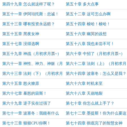
第四十九章 怎么就这样了呢？
第五十章 多大点事
第五十一章 伊阿珀托斯：忠诚！
第五十二章 这可怎么办啊
第五十三章 哪有投资永远赔？
第五十四章 梭哈！梭哈！
第五十五章 黑夜女神
第五十六章 幽冥的设想
第五十七章 没得选啊
第五十八章 我也未尝不可！
第五十九章 神战（月初求月票~）
第六十章 中招了（月初求月票~）
第六十一章 神性、神力、神躯（月
第六十二章 法则（上）（月初求月
初求月票~）
票~）
第六十三章 法则（下）（月初求月
第六十四章 波塞冬：怎么又是我？
票~）
（月初求月票~）
第六十五章 怒火燎原
第六十六章 时机未至
第六十七章 暴怒的宙斯！
第六十八章 天崩地裂
第六十九章 逆子实在过强了
第七十章 你怎么就上手了？
第七十一章 波塞冬：我能有什么
第七十二章 墨提斯！你为什么要这
事？
么伤害我！
第七十三章 狠狠CPU你啊！
第七十四章 彻底完了的智慧女神