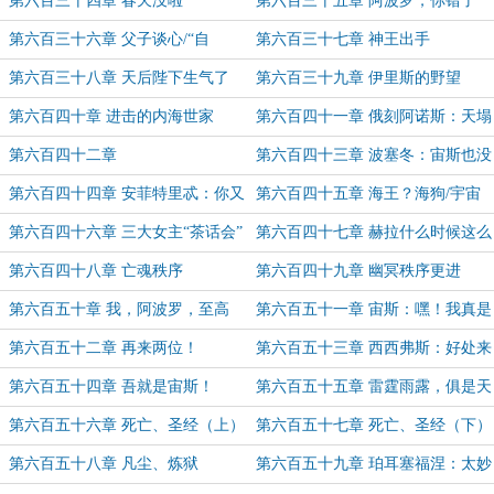
第六百三十四章 春天没啦
第六百三十五章 阿波罗，你错了
第六百三十六章 父子谈心/“自
第六百三十七章 神王出手
我”（9K）
第六百三十八章 天后陛下生气了
第六百三十九章 伊里斯的野望
第六百四十章 进击的内海世家
第六百四十一章 俄刻阿诺斯：天塌
啦！
第六百四十二章
第六百四十三章 波塞冬：宙斯也没
我幸运！
第六百四十四章 安菲特里忒：你又
第六百四十五章 海王？海狗/宇宙
有孩子啦！
三大女主齐聚！
第六百四十六章 三大女主“茶话会”
第六百四十七章 赫拉什么时候这么
大度包容了？！
第六百四十八章 亡魂秩序
第六百四十九章 幽冥秩序更进
第六百五十章 我，阿波罗，至高
第六百五十一章 宙斯：嘿！我真是
神！
要气笑了
第六百五十二章 再来两位！
第六百五十三章 西西弗斯：好处来
啦
第六百五十四章 吾就是宙斯！
第六百五十五章 雷霆雨露，俱是天
（6.9K）
恩
第六百五十六章 死亡、圣经（上）
第六百五十七章 死亡、圣经（下）
第六百五十八章 凡尘、炼狱
第六百五十九章 珀耳塞福涅：太妙