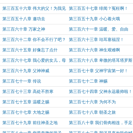
票~~~）
子！！！
第三百五十六章 伟大的父！为我见
第三百五十七章 绯闻？冤枉啊！
证吧！
（月初加更求月票~）
第三百五十八章 邀功去
第三百五十九章 小心着火哦
第三百六十章 万家之神
第三百六十一章 温暖、爱、自由
第三百六十二章 你不会不行了吧？
第三百六十三章 珀耳塞福涅！
（5.7K）
（4.4K）
第三百六十五章 好像忘了点什
第三百六十六章 神生艰难啊
么……
第三百六十七章 我心爱的女儿，母
第三百六十八章 卑微的塔耳塔罗斯
神最爱你啦
第三百六十九章 父神神威
第三百七十章 父神宇宙第一好！
第三百七十一章 传说
第三百七十二章 神赐
第三百七十三章 高处不胜寒
第三百七十四章 父神永远最帅啦！
第三百七十五章 温暖之赐
第三百七十六章 为何不为
第三百七十七章 大地之赐
第三百七十八章 朝圣之旅
第三百七十九章 前往神圣之地
第三百八十章 我们骨肉相连，手足
一体！