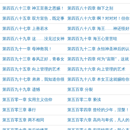
宙斯锋芒？
第一智者！
第四百八十三章 神王至善之恩赐！
第四百八十四章 御下之别
（新年快乐！！！）
第四百八十五章 双方宣告，既定事
第四百八十六章 啊？对对对！但你
实
最好守得住她
第四百八十七章 上善若水
第四百八十八章 海王……神还怪好
嘞！
第四百八十九章 这……没见过女神
第四百九十章 海王心里苦哇
吗？
第四百九十一章 母神救我！
第四百九十二章 永恒神圣神后的认
可
第四百九十三章 春风正好，青春女
第四百九十四章 何为“宙斯”，这就
神
是“宙斯”
第四百九十五章 向上管理的艺术
第四百九十六章 向上管理的艺术
（上）
（下）
第四百九十七章 弟弟，我知道你很
第四百九十八章 本女王这就赐给你
急，但你先别急
个够啊！
第四百九十九章 遗憾
第五百章 分裂
第五百零一章 实用主义信仰
第五百零二章 亵渎
第五百零三章 暴行
第五百零四章 曾经的少年，涅槃！
第五百零五章 两不相同
第五百零六章 高尚与卑劣，凡人的
骨气