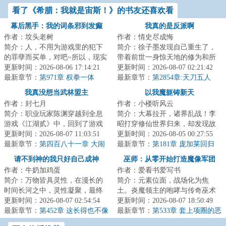
帕西提亚！
差不齐
看了《希腊：我就是宙斯！》的书友还喜欢看
幕后黑手：我的词条邪到发癫
我真的是反派啊
作者：坟头老树
作者：情史尽成悔
简介：人，不用为游戏里的犯下
简介：徐子墨发现自己重生了，
的罪孽而买单，对吧~所以，现实
带着前世一身惊天地的修为和所
里我唯唯诺诺，游戏里我重拳出
更新时间：2026-08-06 17:14:21
有的记忆。但剧本不对的是，重
更新时间：2026-08-07 02:21:42
击。现实里我...
最新章节：
第971章 权拳一体
生不都是主角的...
最新章节：
第2854章:天刀五人
组，让座
我真没想当武林盟主
以我魔躯铸新天
作者：封七月
作者：小楼听风云
简介：职业玩家陈渊穿越到全息
简介：大幕拉开，诸界乱战！李
游戏《江湖贰》中，回到了游戏
昭打穿修仙世界归来，却发现故
刚开服时，成了新手村一个背景
更新时间：2026-08-07 11:03:51
土正饱受深渊魔物摧残……炼我
更新时间：2026-08-05 00:27:55
板NPC。当陈渊...
最新章节：
第四百八十一章 大闹
万尸阵！扬我万...
最新章节：
第181章 庞加莱回归
寿宴，血流成河
请不到神的我只好自己成神
巫师：从零开始打造魔像军团
作者：牛奶加鸡蛋
作者：爱看书爱写书
简介：万物皆具灵性，在漫长的
简介：元素位面，战场化为焦
时间长河之中，灵性凝聚，最终
土。炎魔领主的咆哮与传奇巫术
化为神性。一夜之间，有神灵自
更新时间：2026-08-07 02:54:54
对撞，将山脉破碎，令河流沸
更新时间：2026-08-07 18:50:49
山脊爬起，动若...
最新章节：
第452章 这长得也不像
腾。巫师们的防线在...
最新章节：
第533章 套上项圈的恶
我啊？
魔大君