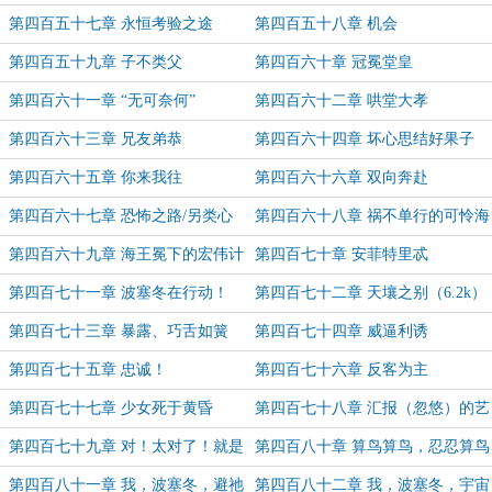
欧多罗斯，崩（14K）
第四百五十七章 永恒考验之途
第四百五十八章 机会
第四百五十九章 子不类父
第四百六十章 冠冕堂皇
第四百六十一章 “无可奈何”
第四百六十二章 哄堂大孝
第四百六十三章 兄友弟恭
第四百六十四章 坏心思结好果子
第四百六十五章 你来我往
第四百六十六章 双向奔赴
第四百六十七章 恐怖之路/另类心
第四百六十八章 祸不单行的可怜海
思
王
第四百六十九章 海王冕下的宏伟计
第四百七十章 安菲特里忒
划，又双叒失败了
第四百七十一章 波塞冬在行动！
第四百七十二章 天壤之别（6.2k）
第四百七十三章 暴露、巧舌如簧
第四百七十四章 威逼利诱
第四百七十五章 忠诚！
第四百七十六章 反客为主
第四百七十七章 少女死于黄昏
第四百七十八章 汇报（忽悠）的艺
术
第四百七十九章 对！太对了！就是
第四百八十章 算鸟算鸟，忍忍算鸟
这样！
第四百八十一章 我，波塞冬，避祂
第四百八十二章 我，波塞冬，宇宙