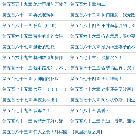
（7.5K）
的爱
第五百五十九章 绝对臣服的万物母
第五百六十章 虫二
神
第五百六十一章 再见老熟神
第五百六十二章 你们随意，我无敌
（8K）
第五百六十三章 反应（6.4K）
第五百六十四章 不甘而悲愤的可怜
女神（6.8K）
第五百六十五章 蒙尘的光芒女神
第五百六十六章 有点意思，跟她耍
耍
第五百六十七章 进击的勒托
第五百六十八章 成为神王妻子的标
准
第五百六十九章 机制数值加操作=
第五百七十章 什么情况？！
无敌！
第五百七十一章 我不该来的，不，
第五百七十二章 贪婪与纵容，双子
你来的正是时候
孕育（9.4K，加更！）
第五百七十三章 女神们的反应
第五百七十四章 天后神谕！
第五百七十五章 盖亚！！！！！！
第五百七十六章 这事还是要波塞冬
去做啊
第五百七十七章 黑夜女神出手
第五百七十八章 阿尔忒弥斯、阿波
罗
第五百七十九章 认母？！
第五百八十章 真香~
第五百八十一章 智慧之于雅典娜
第五百八十二章 先知、后觉、潘多
拉
第五百八十三章 伟大之爱！终得圆
【佩里罗厄之河】