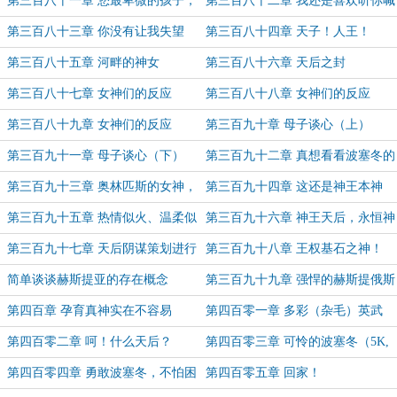
第三百八十一章 您最卑微的孩子，
第三百八十二章 我还是喜欢听你喊
向最伟大的您……敬拜！
我——父亲
第三百八十三章 你没有让我失望
第三百八十四章 天子！人王！
第三百八十五章 河畔的神女
第三百八十六章 天后之封
第三百八十七章 女神们的反应
第三百八十八章 女神们的反应
（上）
（中）
第三百八十九章 女神们的反应
第三百九十章 母子谈心（上）
（下）
第三百九十一章 母子谈心（下）
第三百九十二章 真想看看波塞冬的
表情啊
第三百九十三章 奥林匹斯的女神，
第三百九十四章 这还是神王本神
哪有省油的灯？
吗？
第三百九十五章 热情似火、温柔似
第三百九十六章 神王天后，永恒神
水
圣誓约！
第三百九十七章 天后阴谋策划进行
第三百九十八章 王权基石之神！
中！（5K）
（6K）
简单谈谈赫斯提亚的存在概念
第三百九十九章 强悍的赫斯提俄斯
第四百章 孕育真神实在不容易
第四百零一章 多彩（杂毛）英武
（鹦鹉）神王
第四百零二章 呵！什么天后？
第四百零三章 可怜的波塞冬（5K,
月底求月票~~~）
第四百零四章 勇敢波塞冬，不怕困
第四百零五章 回家！