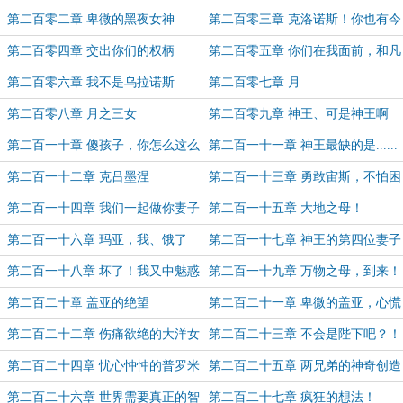
更！）
第二百零二章 卑微的黑夜女神
第二百零三章 克洛诺斯！你也有今
天啊！
第二百零四章 交出你们的权柄
第二百零五章 你们在我面前，和凡
灵毫无区别
第二百零六章 我不是乌拉诺斯
第二百零七章 月
第二百零八章 月之三女
第二百零九章 神王、可是神王啊
第二百一十章 傻孩子，你怎么这么
第二百一十一章 神王最缺的是......
不争气
第二百一十二章 克吕墨涅
第二百一十三章 勇敢宙斯，不怕困
难！
第二百一十四章 我们一起做你妻子
第二百一十五章 大地之母！
好不好？
第二百一十六章 玛亚，我、饿了
第二百一十七章 神王的第四位妻子
第二百一十八章 坏了！我又中魅惑
第二百一十九章 万物之母，到来！
术了！
第二百二十章 盖亚的绝望
第二百二十一章 卑微的盖亚，心慌
的盖亚
第二百二十二章 伤痛欲绝的大洋女
第二百二十三章 不会是陛下吧？！
儿
第二百二十四章 忧心忡忡的普罗米
第二百二十五章 两兄弟的神奇创造
修斯
之旅
第二百二十六章 世界需要真正的智
第二百二十七章 疯狂的想法！