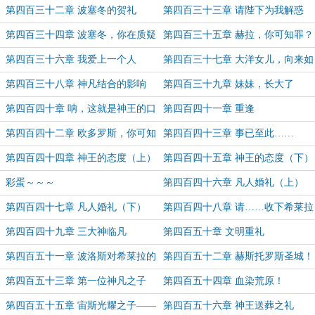
圣母三姊妹！
第四百三十二章 波塞冬的贺礼
第四百三十三章 请陛下为我解惑
第四百三十四章 波塞冬，你在质疑
第四百三十五章 赫拉，你可知罪？
什么？
第四百三十六章 我爱上一个人
第四百三十七章 大洋女儿，向来如
此
第四百三十八章 神凡结合的影响
第四百三十九章 妹妹，长大了
第四百四十章 呐，这就是神王的口
第四百四十一章 重逢
碑
第四百四十二章 欧多罗斯，你可知
第四百四十三章 事已至此……
罪
第四百四十四章 神王的态度（上）
第四百四十五章 神王的态度（下）
彩蛋～～～
第四百四十六章 凡人婚礼（上）
第四百四十七章 凡人婚礼（下）
第四百四十八章 请……收下希莱拉
的一切吧……
第四百四十九章 三大神临凡
第四百五十章 文明重礼
第四百五十一章 波洛斯对希莱拉的
第四百五十二章 赫斯托罗斯圣城！
赠礼
人族新制！
第四百五十三章 第一位神凡之子
第四百五十四章 血染荒原！
第四百五十五章 宙斯光耀之子——
第四百五十六章 神王送葬之礼