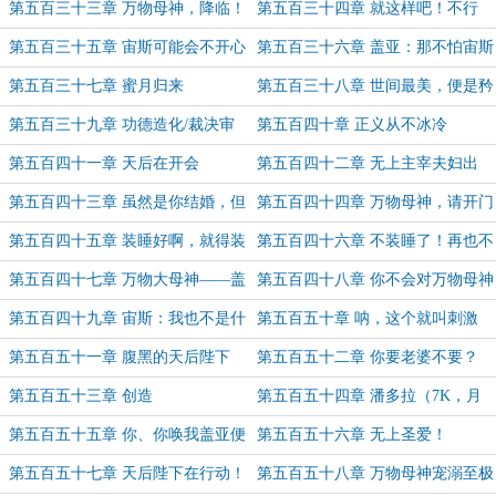
冬又走啦
第五百三十三章 万物母神，降临！
第五百三十四章 就这样吧！不行
第五百三十五章 宙斯可能会不开心
第五百三十六章 盖亚：那不怕宙斯
的
是假的
第五百三十七章 蜜月归来
第五百三十八章 世间最美，便是矜
持女子的脸红与情话
第五百三十九章 功德造化/裁决审
第五百四十章 正义从不冰冷
判！
第五百四十一章 天后在开会
第五百四十二章 无上主宰夫妇出
行！
第五百四十三章 虽然是你结婚，但
第五百四十四章 万物母神，请开门
我们才是主角哦（5.2K）
~（6K）
第五百四十五章 装睡好啊，就得装
第五百四十六章 不装睡了！再也不
啊（6K）
装了！（6.4K）
第五百四十七章 万物大母神——盖
第五百四十八章 你不会对万物母神
亚！（9.8K）
做什么了吧？
第五百四十九章 宙斯：我也不是什
第五百五十章 呐，这个就叫刺激
么魔鬼
第五百五十一章 腹黑的天后陛下
第五百五十二章 你要老婆不要？
第五百五十三章 创造
第五百五十四章 潘多拉（7K，月
初求月票~）
第五百五十五章 你、你唤我盖亚便
第五百五十六章 无上圣爱！
好（7.6K，月初求月票~）
第五百五十七章 天后陛下在行动！
第五百五十八章 万物母神宠溺至极