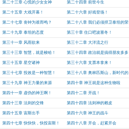
第二十三章 心慌的少女女神
第二十四章 前世今生
第二十五章 大戏开幕！
第二十六章 好戏登场！
第二十七章 丧钟为谁而鸣？
第二十八章 我们必须捍卫泰坦的荣
誉！
第二十九章 泰坦的态度
第三十章 住口吧波塞冬！
第三十一章 风雨欲来
第三十二章 大洋流之行
第三十三章 智慧，就是梭哈！
第三十四章 政治就是搞得朋友多多
的
第三十五章 星空诸神
第三十六章 支票本拿来！
第三十七章 投效是一种智慧！
第三十八章 奥林匹斯山，新时代的
基石
第三十九章 神王力量的来源
第四十章 神王就是这种生物啦
第四十一章 虚伪的神王啊！
第四十二章 开战！
第四十三章 法则的交锋
第四十四章 法则神的赖皮
第四十五章 宙斯出手
第四十六章 神王的战斗
第四十七章 快快快，快投宙斯！
第四十八章 开会，赶紧开会