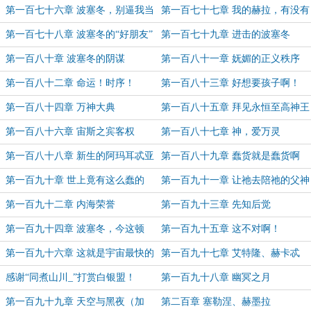
有！）
二与二不二加更！）
第一百七十六章 波塞冬，别逼我当
第一百七十七章 我的赫拉，有没有
着那么多神的面打你
想我？
第一百七十八章 波塞冬的“好朋友”
第一百七十九章 进击的波塞冬
第一百八十章 波塞冬的阴谋
第一百八十一章 妩媚的正义秩序
第一百八十二章 命运！时序！
第一百八十三章 好想要孩子啊！
（7K大章）
第一百八十四章 万神大典
第一百八十五章 拜见永恒至高神王
陛下——宙斯！（6K）
第一百八十六章 宙斯之宾客权
第一百八十七章 神，爱万灵
第一百八十八章 新生的阿玛耳忒亚
第一百八十九章 蠢货就是蠢货啊
（月底求月票~）
（月底求月票~）
第一百九十章 世上竟有这么蠢的
第一百九十一章 让祂去陪祂的父神
神？！（月底求月票~）
吧（月底求月票~）
第一百九十二章 内海荣誉
第一百九十三章 先知后觉
第一百九十四章 波塞冬，今这顿
第一百九十五章 这不对啊！
打，你挨定了！（月初求月票啊
（5K，月票加更，月初求月票~）
第一百九十六章 这就是宇宙最快的
第一百九十七章 艾特隆、赫卡忒
~~~）
法则啊
感谢“同煮山川_”打赏白银盟！
第一百九十八章 幽冥之月
第一百九十九章 天空与黑夜（加
第二百章 塞勒涅、赫墨拉