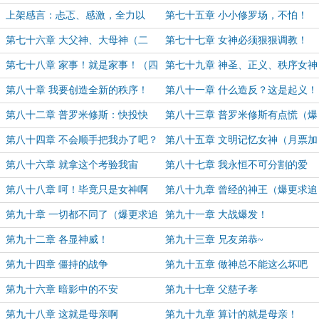
上架感言：忐忑、感激，全力以
第七十五章 小小修罗场，不怕！
赴！
（一更，求首订~）
第七十六章 大父神、大母神（二
第七十七章 女神必须狠狠调教！
更，求追读~）
（三更，求追读~）
第七十八章 家事！就是家事！（四
第七十九章 神圣、正义、秩序女神
更，求追读~）
（五更，求追读~）
第八十章 我要创造全新的秩序！
第八十一章 什么造反？这是起义！
（求追读~）
（求追读~）
第八十二章 普罗米修斯：快投快
第八十三章 普罗米修斯有点慌（爆
投！（爆更求追读~）
更求追读~）
第八十四章 不会顺手把我办了吧？
第八十五章 文明记忆女神（月票加
（爆更求追读~）
更~求月票~）
第八十六章 就拿这个考验我宙
第八十七章 我永恒不可分割的爱
斯？！（求追读~）
（求追读~）
第八十八章 呵！毕竟只是女神啊
第八十九章 曾经的神王（爆更求追
（爆更求追读~）
读~）
第九十章 一切都不同了（爆更求追
第九十一章 大战爆发！
读~）
第九十二章 各显神威！
第九十三章 兄友弟恭~
第九十四章 僵持的战争
第九十五章 做神总不能这么坏吧
第九十六章 暗影中的不安
第九十七章 父慈子孝
第九十八章 这就是母亲啊
第九十九章 算计的就是母亲！