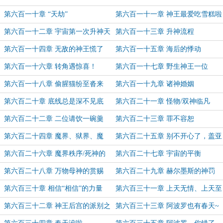
想低调真是太难了
第六百一十章 “天劫”
第六百一十一章 神王最爱吃雪糕啦
第六百一十二章 宇宙第一次升神天
第六百一十三章 升神流程
劫
第六百一十四章 无敌的神王慌了
第六百一十五章 海后的悸动
第六百一十六章 转角遇惊喜！
第六百一十七章 野生神王一位
第六百一十八章 偷腥猫纷至沓来
第六百一十九章 诸神婚姻
第六百二十章 底线总是深不见底
第六百二十一章 怪物/双神临凡
第六百二十二章 二位请饮一碗羹
第六百二十三章 罪不容恕
第六百二十四章 魔界、狱界、魔
第六百二十五章 别不开心了，盖亚
求求~
第六百二十六章 魔界秩序/死神的
第六百二十七章 宇宙的平衡
哀求
第六百二十八章 万物母神的赏赐
第六百二十九章 赫尔墨斯的神罚
第六百三十章 相信“相信”的力量
第六百三十一章 上天无情、上天至
公
第六百三十二章 神王后宫的派别之
第六百三十三章 阿波罗也有春天~
分