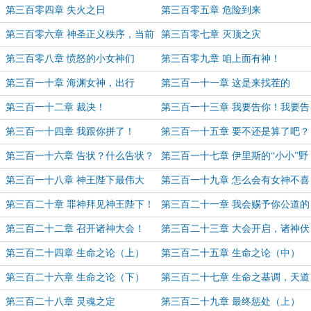
第三百零四章 失火之日
第三百零五章 危险到来
第三百零六章 神圣正义秩序，当前
第三百零七章 灭顶之灾
的“漏洞”
第三百零八章 愤怒的小女神们
第三百零九章 咱上面有神！
第三百一十章 海渊女神，出行
第三百一十一章 这是来找茬的
吧？！
第三百一十二章 裁决！
第三百一十三章 我要告你！我要告
到奥林匹斯！
第三百一十四章 我跟你拼了！
第三百一十五章 要不还是算了吧？
第三百一十六章 告状？什么告状？
第三百一十七章 伊里斯的“小小”野
请罪！
望
第三百一十八章 神王陛下最伟大
第三百一十九章 怎么会有女神不喜
啦！
欢陛下呢？
第三百二十章 罪神拜见神王陛下！
第三百二十一章 我会赐予你公道的
第三百二十二章 召开诸神大会！
第三百二十三章 大会开启，诸神伏
阙！
第三百二十四章 生命之论（上）
第三百二十五章 生命之论（中）
第三百二十六章 生命之论（下）
第三百二十七章 生命之基调，天道
至公
第三百二十八章 灵魂之定
第三百二十九章 最终惩处（上）