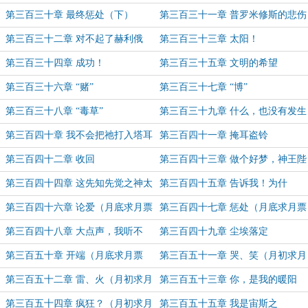
第三百三十章 最终惩处（下）
第三百三十一章 普罗米修斯的悲伤
第三百三十二章 对不起了赫利俄
第三百三十三章 太阳！
斯！
第三百三十四章 成功！
第三百三十五章 文明的希望
第三百三十六章 “赌”
第三百三十七章 “博”
第三百三十八章 “毒草”
第三百三十九章 什么，也没有发生
第三百四十章 我不会把祂打入塔耳
第三百四十一章 掩耳盗铃
塔罗斯
第三百四十二章 收回
第三百四十三章 做个好梦，神王陛
下
第三百四十四章 这先知先觉之神太
第三百四十五章 告诉我！为什
抽象了
么？！
第三百四十六章 论爱（月底求月票
第三百四十七章 惩处（月底求月票
~~~）
~~~）
第三百四十八章 大点声，我听不
第三百四十九章 尘埃落定
见！
第三百五十章 开端（月底求月票
第三百五十一章 哭、笑（月初求月
~~~）
票~~~）
第三百五十二章 雷、火（月初求月
第三百五十三章 你，是我的暖阳
票~~~）
（月初求月票~~~）
第三百五十四章 疯狂？（月初求月
第三百五十五章 我是宙斯之