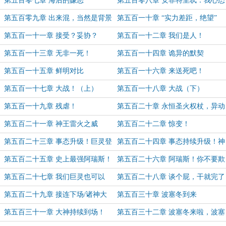
第五百零七章 海后的嫌恶
第五百零八章 安菲特里忒：我心态
崩了啊！
第五百零九章 出来混，当然是背景
第五百一十章 “实力差距，绝望”
最重要啦！
第五百一十一章 接受？妥协？
第五百一十二章 我们是人！
第五百一十三章 无非一死！
第五百一十四章 诡异的默契
第五百一十五章 鲜明对比
第五百一十六章 来送死吧！
第五百一十七章 大战！（上）
第五百一十八章 大战（下）
第五百一十九章 残虐！
第五百二十章 永恒圣火权杖，异动
（5.8K）
第五百二十一章 神王雷火之威
第五百二十二章 惊变！
第五百二十三章 事态升级！巨灵登
第五百二十四章 事态持续升级！神
场！
王双子驾到！
第五百二十五章 史上最强阿瑞斯！
第五百二十六章 阿瑞斯！你不要欺
神太甚！
第五百二十七章 我们巨灵也可以
第五百二十八章 谈个屁，干就完了
谈，也可以爱奥林匹斯！
第五百二十九章 接连下场/诸神大
第五百三十章 波塞冬到来
战
第五百三十一章 大神持续到场！
第五百三十二章 波塞冬来啦，波塞