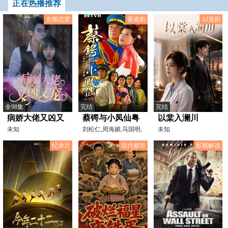
正在热播推荐
女频恋爱
香港剧
AI漫剧
全98集
完结
完结
病娇大佬又凶又
蔡锷与小凤仙粤
以棠入澜川
宠2024
未知
语
刘松仁,周海媚,马国明,
未知
田蕊妮,汤盈盈
纪录片
现代都市
影视解说