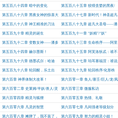
满之爱！
第五百八十四章 暗中的变化
第五百八十五章 狡猾贪婪的黑夜/
厄里斯
第五百八十六章 黑夜女神的惊喜大
第五百八十七章 新时代！神圣超凡
礼！
圣母——埃瑞丝！
第五百八十八章 神王精准的刀法
第五百八十九章 超凡大圣母——潘
狄亚/阿尔忒弥斯的发现
第五百九十章 精灵的诞生
第五百九十一章 “妖精”/“妖”
第五百九十二章 变数女神——潘多
第五百九十三章 生命秩序——阿里
拉！
斯托斯/爱与美的本质
第五百九十四章 赫尔墨斯！
第五百九十五章 阿芙洛狄忒：谁不
爱我？谁真爱我？
第五百九十六章 德墨忒尔：哈迪
第五百九十七章 珀耳塞福涅：谁说
斯，你想干什么？！！
我不愿意？我非冥王不嫁！
第五百九十八章 轮回醒，乐土出
第五百九十九章 轮回秩序/化形秩
序
第六百章 神界体制大改革！
第六百零一章 鱼人/塞壬/巨人/龙/凤
第六百零二章 史莱姆/半妖/兽人/灵
第六百零三章 微服私访
兽
第六百零四章 精灵与狐狸
第六百零五章 热情、礼敬
第六百零六章 凡灵的智慧
第六百零七章 凡间强者等级划分
第六百零八章 摊牌了，我不装了，
第六百零九章 努力的精灵小姐！