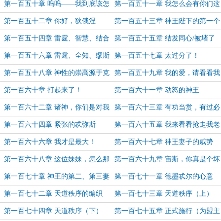
神
第一百五十章 呜呜——我到底该怎
第一百五十一章 我怎么会有你们这
么办？
么蠢的孩子？
第一百五十二章 你好，狄俄涅
第一百五十三章 神王陛下的第一个
孩子！
第一百五十四章 雷霆、智慧、结合
第一百五十五章 结发同心/被堵了
的宙斯
第一百五十六章 雷霆、全知、缪斯
第一百五十七章 太过分了！
女神（全心打磨章）
第一百五十八章 神性的崇高源于克
第一百五十九章 我的爱，请看看我
制
的心吧
第一百六十章 打起来了！
第一百六十一章 动怒的神王
第一百六十二章 诸神，你们是对我
第一百六十三章 有功当赏，有过必
有意见？
罚！
第一百六十四章 紧张的忒弥斯
第一百六十五章 我来看看抢走我老
公的女神
第一百六十六章 我才是最大！
第一百六十七章 神王妻子的威势
第一百六十八章 这位妹妹，怎么那
第一百六十九章 宙斯，你真是个坏
么像老公？
家伙！（月票加更~求月票~）
第一百七十章 神王的第二、第三妻
第一百七十一章 德墨忒尔的心意
子
第一百七十二章 天道秩序的编织
第一百七十三章 天道秩序（上）
（为盟主二与二不二加更！明天还
第一百七十四章 天道秩序（下）
第一百七十五章 正式施行（为盟主