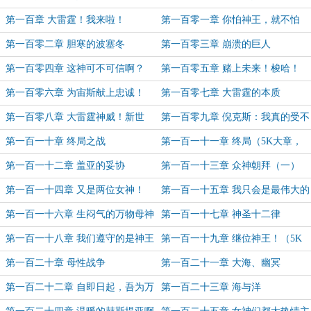
第一百章 大雷霆！我来啦！
第一百零一章 你怕神王，就不怕
我？
第一百零二章 胆寒的波塞冬
第一百零三章 崩溃的巨人
第一百零四章 这神可不可信啊？
第一百零五章 赌上未来！梭哈！
（月票加更）
第一百零六章 为宙斯献上忠诚！
第一百零七章 大雷霆的本质
第一百零八章 大雷霆神威！新世
第一百零九章 倪克斯：我真的受不
界！
了了！
第一百一十章 终局之战
第一百一十一章 终局（5K大章，
含月票加更）
第一百一十二章 盖亚的妥协
第一百一十三章 众神朝拜（一）
第一百一十四章 又是两位女神！
第一百一十五章 我只会是最伟大的
父神！（5K，加更啦！）
第一百一十六章 生闷气的万物母神
第一百一十七章 神圣十二律
第一百一十八章 我们遵守的是神王
第一百一十九章 继位神王！（5K
的秩序！
大章，月票加更）
第一百二十章 母性战争
第一百二十一章 大海、幽冥
第一百二十二章 自即日起，吾为万
第一百二十三章 海与洋
灵大父！