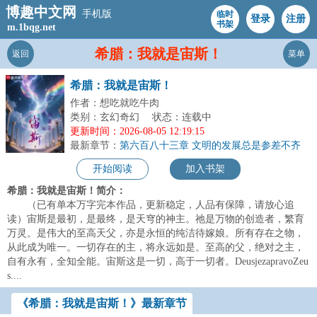
博趣中文网
手机版
临时
登录
注册
书架
m.1bqg.net
希腊：我就是宙斯！
返回
菜单
希腊：我就是宙斯！
作者：想吃就吃牛肉
类别：玄幻奇幻
状态：连载中
更新时间：2026-08-05 12:19:15
最新章节：
第六百八十三章 文明的发展总是参差不齐
开始阅读
加入书架
希腊：我就是宙斯！简介：
（已有单本万字完本作品，更新稳定，人品有保障，请放心追
读）宙斯是最初，是最终，是天穹的神主。祂是万物的创造者，繁育
万灵。是伟大的至高天父，亦是永恒的纯洁待嫁娘。所有存在之物，
从此成为唯一。一切存在的主，将永远如是。至高的父，绝对之主，
自有永有，全知全能。宙斯这是一切，高于一切者。DeusjezapravoZeu
s....
《希腊：我就是宙斯！》最新章节