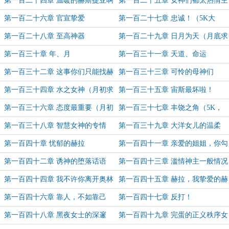
第一百二十四章 温暖的赫斯提亚啊
第一百二十五章 女神们都太热情主
动了
第一百二十六章 官宣挚爱
第一百二十七章 忠诚！（5K大
章，月票加更~）
第一百二十八章 至高神器
第一百二十九章 日月为天（月底求
月票~）
第一百三十章 年、月
第一百三十一章 天道、命运
（5K，月票加更，明天还加）
第一百三十二章 这事你们只能找赫
第一百三十三章 可怜的母神们
拉啊
（5K大章，含月票加更）
第一百三十四章 水之女神（月初求
第一百三十五章 宙斯最坏啦！
月票~~~）
（5K大章，含月票加更）
第一百三十六章 态度最重要（月初
第一百三十七章 丰饶之角（5K，
求月票啊~）
月票加更，月初求月票啊~）
第一百三十八章 智慧女神的专情
第一百三十九章 大洋女儿的温柔
第一百四十章 忧郁的赫拉
第一百四十一章 亲爱的姐姐，你勾
一勾手指，神王便神魂颠倒了
第一百四十二章 诱神的堕落话语
第一百四十三章 滥情神主一般情况
下很专一
第一百四十四章 我不许你离开奥林
第一百四十五章 赫拉，我挚爱的赫
匹斯！
拉
第一百四十六章 靠人，不如靠己
第一百四十七章 反打！
第一百四十八章 黑夜女士的深邃
第一百四十九章 完蛋的正义秩序女