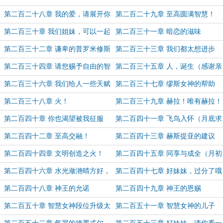
慧生命
第二百二十八章 我的爱，请展开你
第二百二十九章 至高圆满智慧！
的法则本源吧
第二百三十章 我们姐妹，可以一起
第二百三十一章 暗恋的滋味
哦~
第二百三十二章 谦卑的普罗米修斯
第二百三十三章 我们都太想进步
了！
第二百三十四章 请您赐予自由的智
第二百三十五章 人，诞生（感谢亲
慧吧
爱的书友阿莉埃蒂盟主支持！）
第二百三十六章 我们给人一些天赋
第二百三十七章 缪斯女神的帮助
吧！
第二百三十八章 火！
第二百三十九章 赫拉！唯有赫拉！
第二百四十章 你也渴望被我征服
第二百四十一章 飞鸟入怀（月底求
吗？
月票~~~）
第二百四十二章 至高交融！
第二百四十三章 赫斯提亚的建议
（8K，月票加更，月底求月票~）
（8K，月票加更，最后一天，求月
第二百四十四章 文明创造之火！
第二百四十五章 同享与成全（月初
票~）
（8K，国庆加更！祖国母亲生日快
求月票~~~）
第二百四十六章 水光潋滟晴方好，
第二百四十七章 好妹妹，过分了哦
乐！）
美惠三女神（8K，加更！求月票~）
第二百四十八章 神王的允诺
第二百四十九章 神王的恩赐
第二百五十章 智慧女神段位升级太
第二百五十一章 智慧女神的儿子
快了！