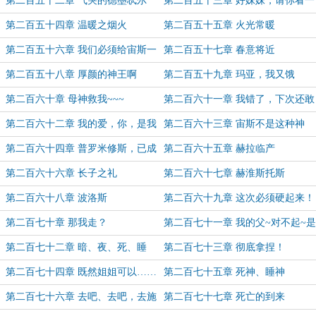
第二百五十二章 气哭的德墨忒尔
第二百五十三章 好妹妹，请你看一
看人类吧
第二百五十四章 温暖之烟火
第二百五十五章 火光常暖
第二百五十六章 我们必须给宙斯一
第二百五十七章 春意将近
个深刻的教训！
第二百五十八章 厚颜的神王啊
第二百五十九章 玛亚，我又饿
了……
第二百六十章 母神救我~~~
第二百六十一章 我错了，下次还敢
第二百六十二章 我的爱，你，是我
第二百六十三章 宙斯不是这种神
至高无上的父！
第二百六十四章 普罗米修斯，已成
第二百六十五章 赫拉临产
阻碍
第二百六十六章 长子之礼
第二百六十七章 赫淮斯托斯
第二百六十八章 波洛斯
第二百六十九章 这次必须硬起来！
第二百七十章 那我走？
第二百七十一章 我的父~对不起~是
我错了
第二百七十二章 暗、夜、死、睡
第二百七十三章 彻底拿捏！
（5K，加更！）
第二百七十四章 既然姐姐可以……
第二百七十五章 死神、睡神
那……
第二百七十六章 去吧、去吧，去施
第二百七十七章 死亡的到来