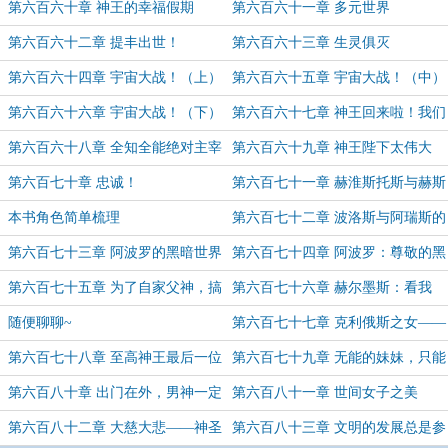
了！
第六百六十章 神王的幸福假期
第六百六十一章 多元世界
第六百六十二章 提丰出世！
第六百六十三章 生灵俱灭
第六百六十四章 宇宙大战！（上）
第六百六十五章 宇宙大战！（中）
第六百六十六章 宇宙大战！（下）
第六百六十七章 神王回来啦！我们
有救啦！
第六百六十八章 全知全能绝对主宰
第六百六十九章 神王陛下太伟大
之伟力！
啦！
第六百七十章 忠诚！
第六百七十一章 赫淮斯托斯与赫斯
提俄斯的世界
本书角色简单梳理
第六百七十二章 波洛斯与阿瑞斯的
世界
第六百七十三章 阿波罗的黑暗世界
第六百七十四章 阿波罗：尊敬的黑
夜女神，我想给您养老！
第六百七十五章 为了自家父神，搞
第六百七十六章 赫尔墨斯：看我
仙侠！
搞“新洪荒仙侠”！（月底求月票~）
随便聊聊~
第六百七十七章 克利俄斯之女——
艾斯特莱雅
第六百七十八章 至高神王最后一位
第六百七十九章 无能的妹妹，只能
高贵妻子
姊姊帮你了！
第六百八十章 出门在外，男神一定
第六百八十一章 世间女子之美
要保护好自己！
第六百八十二章 大慈大悲——神圣
第六百八十三章 文明的发展总是参