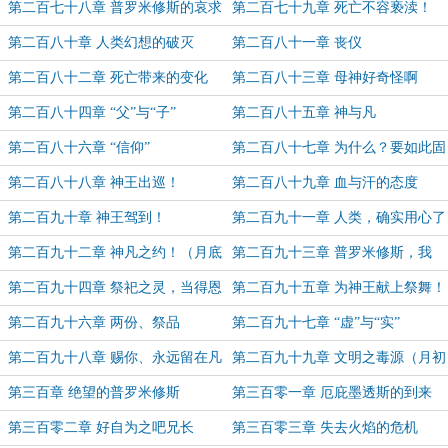
予安宁与休憩
第二百七十八章 普罗米修斯的哀求
第二百七十九章 死亡不容亵渎！
第二百八十章 人类幻想的破灭
第二百八十一章 丧仪
第二百八十二章 死亡带来的变化
第二百八十三章 母神好奇怪啊
第二百八十四章 “父”与“子”
第二百八十五章 神与凡
第二百八十六章 “信仰”
第二百八十七章 为什么？要如此固
执？
第二百八十八章 神王出巡！
第二百八十九章 血与汗的态度
第二百九十章 神王驾到！
第二百九十一章 人类，确实用心了
（月底求月票~~~）
第二百九十二章 神凡之约！（月底
第二百九十三章 普罗米修斯，我
求月票~~~）
***！
第二百九十四章 祭祀之灵，当得恩
第二百九十五章 为神王献上祭舞！
赐
第二百九十六章 两份、祭品
第二百九十七章 “虚”与“实”
第二百九十八章 赐你、永远留在凡
第二百九十九章 文明之毒源（月初
间吧（月初求月票~~~）
求月票~~~）
第三百章 绝望的普罗米修斯
第三百零一章 厄庇墨透斯的到来
第三百零二章 好自为之吧兄长
第三百零三章 失去火焰的危机