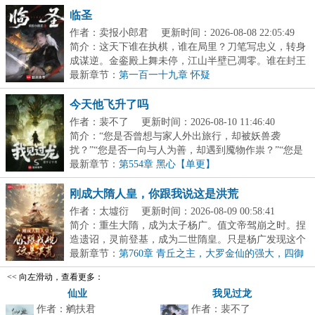
临圣
作者：卖报小郎君
更新时间：2026-08-08 22:05:49
简介：这天下谁在执棋，谁在局里？刀笔写忠义，转身
成谋逆。金銮殿上舞未停，江山半壁已凋零。谁在封王
拜...
最新章节：
第一百一十九章 怀疑
今天他飞升了吗
作者：裴不了
更新时间：2026-08-10 11:46:40
简介：“您是否曾想与家人外出旅行，却被妖兽袭
扰？”“您是否一向与人为善，却遇到魇物作祟？”“您是
否...
最新章节：
第554章 黑心【单更】
刚成大隋人皇，你跟我说这是洪荒
作者：太墟衍
更新时间：2026-08-09 00:58:41
简介：重生大隋，成为太子杨广。值文帝驾崩之时。捏
造遗诏，灵前登基，成为二世隋皇。只是杨广发现这个
大...
最新章节：
第760章 青丘之主，大罗金仙的强大，四御
降临九州！
<< 向左滑动，查看更多：
仙业
我见过龙
作者：鹓扶君
作者：裴不了