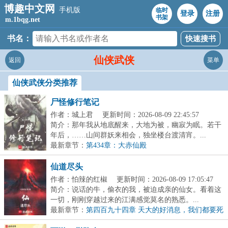
博趣中文网
手机版
临时
登录
注册
书架
m.1bqg.net
书名：
仙侠武侠
返回
菜单
仙侠武侠分类推荐
尸怪修行笔记
作者：城上君
更新时间：2026-08-09 22:45:57
简介：那年我从地底醒来，大地为被，幽寂为眠。若干
年后，……山间群妖来相会，独坐楼台渡清宵。...
最新章节：
第434章：大赤仙殿
仙道尽头
作者：怕辣的红椒
更新时间：2026-08-09 17:05:47
简介：说话的牛，偷衣的我，被迫成亲的仙女。看着这
一切，刚刚穿越过来的江满感觉莫名的熟悉。...
最新章节：
第四百九十四章 天大的好消息，我们都要死
了