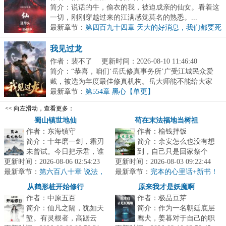
简介：说话的牛，偷衣的我，被迫成亲的仙女。看着这
一切，刚刚穿越过来的江满感觉莫名的熟悉。...
最新章节：
第四百九十四章 天大的好消息，我们都要死
了
我见过龙
作者：裴不了
更新时间：2026-08-10 11:46:40
简介：“恭喜，咱们‘岳氏修真事务所’广受江城民众爱
戴，被选为年度最佳修真机构。岳大师能不能给大家
分...
最新章节：
第554章 黑心【单更】
<< 向左滑动，查看更多：
蜀山镇世地仙
苟在末法福地当树祖
作者：东海镇守
作者：榆钱拌饭
简介：十年磨一剑，霜刃
简介：余安怎么也没有想
未曾试。今日把示君，谁
到，自己只是回家祭个
更新时间：2026-08-06 02:54:23
有不平事？...
更新时间：2026-08-03 09:22:44
祖，结果就穿越了。关键
最新章节：
第六百八十章 说法，
最新章节：
是，他化身成了一棵稀有
完本的心里话+新书！
花开，龙现，道明（7.1K字奉
种榆树。而这...
从鹤形桩开始修行
原来我才是妖魔啊
上，求月票支持~）
作者：中原五百
作者：极品豆芽
简介：仙凡之隔，犹如天
简介：作为一名朝廷底层
堑。有灵根者，高踞云
鹰犬，姜暮对于自己的职