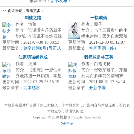
在沉...
最新章节：
新书发布！
<< 向左滑动，查看更多：
剑徒之路
一指成仙
作者：惰堕
作者：潭子
简介：谁说没有丹药就不
简介：当了三百多年的小
能精进？谁说不会炼器就
幡鬼卢悦，因为自家双胎
更新时间：2021-07-30 18:38:53
没有神兵？谁说挫于制符
更新时间：2021-12-30 05:12:07
姐姐送的一滴精血，准备
最新章节：
就没有战斗力？所谓一剑
剑卒过河8月1号正式
最新章节：
去轮回转世，孰料，魔门
空间黑洞（终）
上架哦！
破万法，在...
大佬元婴自...
仙家萌喵娇养成
我师叔是林正英
作者：灭凤
作者：白袍飞扬
简介：【甜宠】一派仙师
简介：张敬穿越了。穿越
齐晟路遇一只奶猫，本想
到两百多年前的清朝末
更新时间：2022-03-25 23:15:19
冬天暖脖子夏天当脚踏，
更新时间：2021-08-31 17:34:14
年、军阀割据的时代。身
最新章节：
谁知这是一只猫妹砸，还
完本感言
最新章节：
处乱世，身为有志青年的
开新书啦！
变成萝莉骑...
张敬觉得自己...
本站若有图片广告属于第三方接入，非本站所为，广告内容与本站无关，不代表
本站立场，请谨慎阅读。
Copyright © 2020 博趣 All Rights Reserved.kk
SiteMap