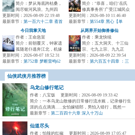
简介：梦从海底跨枯桑，
简介：“恭喜，咱们‘岳氏
阅尽银河风浪。九州四
修真事务所’广受江城民众
更新时间：2026-08-09 22:19:48
海，玄宗魔门，天人外
更新时间：2026-08-10 11:46:40
爱戴，被选为年度最佳修
最新章节：
道，净土僧伽。炼炁，授
第一百六十二章 斋首
最新章节：
真机构。岳大师能不能给
第554章 黑心【单
箓，服饵，占验...
更】
大家分...
今日我掌天地
从两界开始御兽修仙
作者：王命急宣
作者：乘龙快续
简介：前朝覆灭，钟家遗
简介：五大洞天、十三仙
孤随老仆逃奔江北，机缘
宗、七九上宗、九九正
更新时间：2026-08-07 18:52:31
巧合卷入血虺化蛟事件，
更新时间：2026-08-09 22:39:54
宗。在这个仙盟统治世界
最新章节：
受清灵山道人所托寄送龙
第752章 梦断雷鸣62
最新章节：
的时代，修士需以借兽修
第六百五十四章 ：三
怯懦
鼎。七百里...
司元龙
真的方式摘取...
仙侠武侠月推荐榜
乌龙山修行笔记
作者：八宝饭
更新时间：2026-08-09 19:33:42
简介：一本乌龙山散修的日常修行流水账，记录修行生
涯的点点滴滴......女怕嫁错郎，男怕入错行，既然一
开...
最新章节：
第二百四十六章 深入十万山
仙道尽头
作者：怕辣的红椒
更新时间：2026-08-09 17:05:47