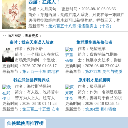
西游：拦路人！
作者：九月病句
更新时间：2026-08-10 03:06:36
简介：穿越西游，觉醒拦路人系统。只要在每一难阻拦
唐僧师徒取经的脚步就可以获得奖励。拦截三天，奖
励：...
最新章节：
第六百五十八章 泪洒隐雾山（十四）
<< 向左滑动，查看更多：
秦时：我在天宗误入歧途
集群重炮轰杀修仙者
作者：夜静不语
作者：绝望羔羊
简介：一个现代人在古玩
简介：虚假的练气期修
市场无意淘到一个瓷枕，
士：施展水火法术，御使
更新时间：2026-07-26 01:08:17
一场大梦，他的灵魂穿越
更新时间：2026-08-08 23:00:48
飞剑数十步外取敌首级，
最新章节：
到了一个战火纷飞的年
第五百一十章 陆地神
最新章节：
富裕的还有一枚盾牌法
第2711章 灵气与物质
仙，乐土（完）
代，这里诸子...
守恒不变学说
器，攻守兼备，...
我在武侠世界玩养成
原来我才是妖魔啊
作者：海拉斯特黑袍
作者：极品豆芽
简介：有人说，吃得苦中
简介：作为一名朝廷底层
苦方为人上人。还有人
鹰犬，姜暮对于自己的职
更新时间：2026-08-10 01:41:28
说，想要成为高手就必须
更新时间：2026-08-10 02:58:45
业生涯规划很简单，白天
最新章节：
耐得住寂寞，忍受得了日
第三百二十五章 安南
最新章节：
出门斩妖除魔刷功绩，争
第384章 暴打猫娘
亡国
复一日枯燥的...
取平步青云...
仙侠武侠周推荐榜