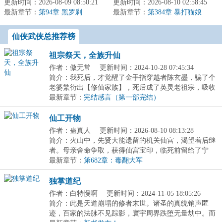
更新时间：2026-08-09 08:50:21
端，求长生久视；无灵根
更新时间：2026-08-10 02:58:45
业生涯规划很简单，白天
最新章节：
者，命如草芥，于红尘老
第94章 黑罗刹
最新章节：
出门斩妖除魔刷功绩，争
第384章 暴打猫娘
死。夏冬本是...
取平步青云...
仙侠武侠总推荐榜
祖宗祭天，全族升仙
作者：傲无常
更新时间：2024-10-28 07:45:34
简介：我死后，才觉醒了金手指穿越者陈玄墨，骗了个
老婆繁衍出【修仙家族】，死后成了英灵老祖宗，吸收
紫...
最新章节：
完结感言（第一部完结）
仙工开物
作者：蛊真人
更新时间：2026-08-10 08:13:28
简介：火山中，先贤大能遗留的机关仙宫，渴望着后继
者。母亲舍命争取，获得仙宫宝印，临死前留给了宁
拙。...
最新章节：
第682章：毒翻大军
独掌道纪
作者：白特慢啊
更新时间：2024-11-05 18:05:26
简介：此是天道崩塌的修者末世。诸圣的真统销声匿
迹，百家的法脉不见踪影，寰宇周界跌堕无量劫中。而