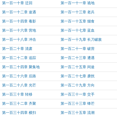
第一百一十章 迂回
第一百一十一章 诡地
第一百一十二章 途遇
第一百一十三章 老兵
第一百一十四章 毒影
第一百一十五章 烟食
第一百一十六章 营地
第一百一十七章 蓝血
第一百一十八章 冲击
第一百一十九章 长刀破敌
第一百二十章 清肃
第一百二十一章 破营
第一百二十二章 追踪
第一百二十三章 遭遇
第一百二十四章 聚集地
第一百二十五章 间途
第一百二十六章 后路
第一百二十七章 袭扰
第一百二十八章 光芒
第一百二十九章 方向
第一百三十章 转移
第一百三十一章 交手
第一百三十二章 齐聚
第一百三十三章 锋芒
第一百三十四章 横扫
第一百三十五章 流潮