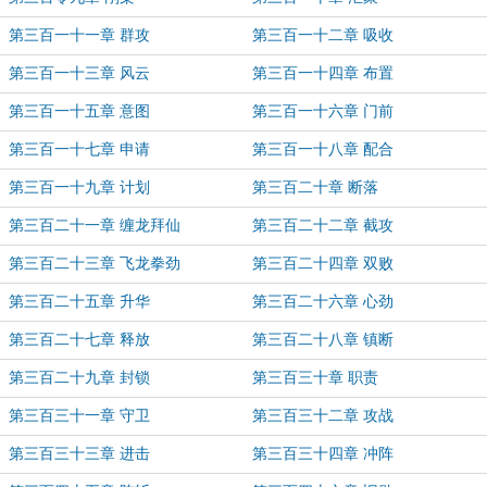
第三百一十一章 群攻
第三百一十二章 吸收
第三百一十三章 风云
第三百一十四章 布置
第三百一十五章 意图
第三百一十六章 门前
第三百一十七章 申请
第三百一十八章 配合
第三百一十九章 计划
第三百二十章 断落
第三百二十一章 缠龙拜仙
第三百二十二章 截攻
第三百二十三章 飞龙拳劲
第三百二十四章 双败
第三百二十五章 升华
第三百二十六章 心劲
第三百二十七章 释放
第三百二十八章 镇断
第三百二十九章 封锁
第三百三十章 职责
第三百三十一章 守卫
第三百三十二章 攻战
第三百三十三章 进击
第三百三十四章 冲阵