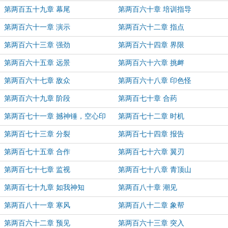
第两百五十九章 幕尾
第两百六十章 培训指导
第两百六十一章 演示
第两百六十二章 指点
第两百六十三章 强劲
第两百六十四章 界限
第两百六十五章 远景
第两百六十六章 挑衅
第两百六十七章 敌众
第两百六十八章 印色怪
第两百六十九章 阶段
第两百七十章 合药
第两百七十一章 撼神锤，空心印
第两百七十二章 时机
第两百七十三章 分裂
第两百七十四章 报告
第两百七十五章 合作
第两百七十六章 翼刃
第两百七十七章 监视
第两百七十八章 青顶山
第两百七十九章 如我神知
第两百八十章 潮见
第两百八十一章 寒风
第两百八十二章 象帮
第两百六十二章 预见
第两百六十三章 突入