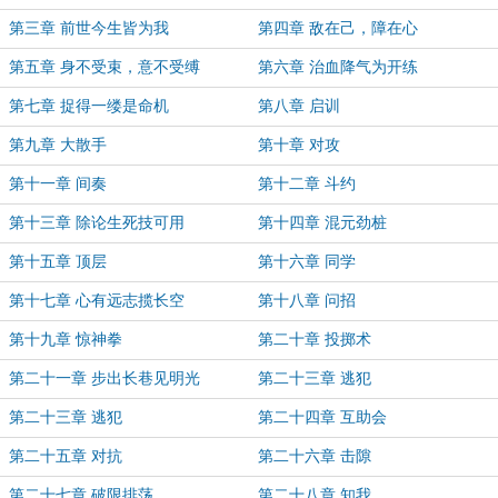
第三章 前世今生皆为我
第四章 敌在己，障在心
第五章 身不受束，意不受缚
第六章 治血降气为开练
第七章 捉得一缕是命机
第八章 启训
第九章 大散手
第十章 对攻
第十一章 间奏
第十二章 斗约
第十三章 除论生死技可用
第十四章 混元劲桩
第十五章 顶层
第十六章 同学
第十七章 心有远志揽长空
第十八章 问招
第十九章 惊神拳
第二十章 投掷术
第二十一章 步出长巷见明光
第二十三章 逃犯
第二十三章 逃犯
第二十四章 互助会
第二十五章 对抗
第二十六章 击隙
第二十七章 破限排荡
第二十八章 知我