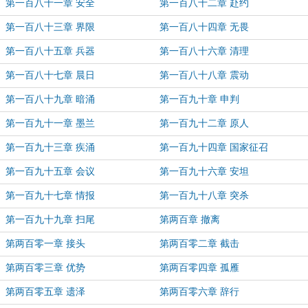
第一百八十一章 安全
第一百八十二章 赴约
第一百八十三章 界限
第一百八十四章 无畏
第一百八十五章 兵器
第一百八十六章 清理
第一百八十七章 晨日
第一百八十八章 震动
第一百八十九章 暗涌
第一百九十章 申判
第一百九十一章 墨兰
第一百九十二章 原人
第一百九十三章 疾涌
第一百九十四章 国家征召
第一百九十五章 会议
第一百九十六章 安坦
第一百九十七章 情报
第一百九十八章 突杀
第一百九十九章 扫尾
第两百章 撤离
第两百零一章 接头
第两百零二章 截击
第两百零三章 优势
第两百零四章 孤雁
第两百零五章 遗泽
第两百零六章 辞行