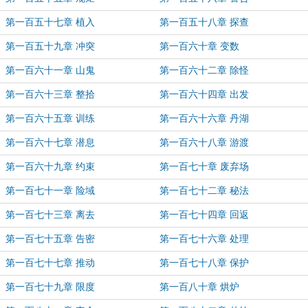
第一百五十七章 植入
第一百五十八章 探查
第一百五十九章 冲突
第一百六十章 变数
第一百六十一章 山鬼
第一百六十二章 除怪
第一百六十三章 整拾
第一百六十四章 出发
第一百六十五章 训练
第一百六十六章 丹湖
第一百六十七章 潜息
第一百六十八章 游渡
第一百六十九章 约束
第一百七十章 废弃场
第一百七十一章 险域
第一百七十二章 秘法
第一百七十三章 离去
第一百七十四章 回返
第一百七十五章 告密
第一百七十六章 处理
第一百七十七章 推动
第一百七十八章 保护
第一百七十九章 限度
第一百八十章 烘炉