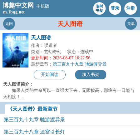
博趣中文网
手机版
临时
登录
注册
书架
m.1bqg.net
天人图谱
返回
菜单
天人图谱
作者：误道者
类别：玄幻奇幻
状态：连载中
更新时间：2026-08-07 16:22:56
最新章节：
第三百九十九章 驰游渡异景
开始阅读
加入书架
天人图谱简介：
如果人类的生命可以一直强大下去，无限拔高，那终有一日能与
天相接！...
《天人图谱》最新章节
第三百九十九章 驰游渡异景
第三百九十八章 迷宫引长灯