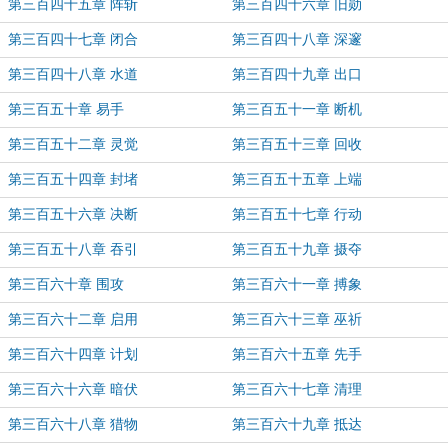
第三百四十五章 阵斩
第三百四十六章 旧勋
第三百四十七章 闭合
第三百四十八章 深邃
第三百四十八章 水道
第三百四十九章 出口
第三百五十章 易手
第三百五十一章 断机
第三百五十二章 灵觉
第三百五十三章 回收
第三百五十四章 封堵
第三百五十五章 上端
第三百五十六章 决断
第三百五十七章 行动
第三百五十八章 吞引
第三百五十九章 摄夺
第三百六十章 围攻
第三百六十一章 搏象
第三百六十二章 启用
第三百六十三章 巫祈
第三百六十四章 计划
第三百六十五章 先手
第三百六十六章 暗伏
第三百六十七章 清理
第三百六十八章 猎物
第三百六十九章 抵达