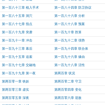
第一百八十三章 植入手术
第一百八十四章 防卫协议
第一百八十五章 洞穴
第一百八十六章 分析
第一百八十七章 指点
第一百八十八章 预案
第一百八十九章 突袭
第一百九十章 胜算
第一百九十一章 冲击
第一百九十二章 强势
第一百九十三章 幕后
第一百九十四章 联合体
第一百九十五章 追索
第一百九十六章 缘由
第一百九十七章 交融地
第一百九十八章 活性
第一百九十九章 第一夜
第两百章 状况
第两百零一章 铁妖
第两百零二章 守卫
第两百零三章 虚实
第两百零四章 变化
第两百零五章 深夜
第两百零六章 迎敌