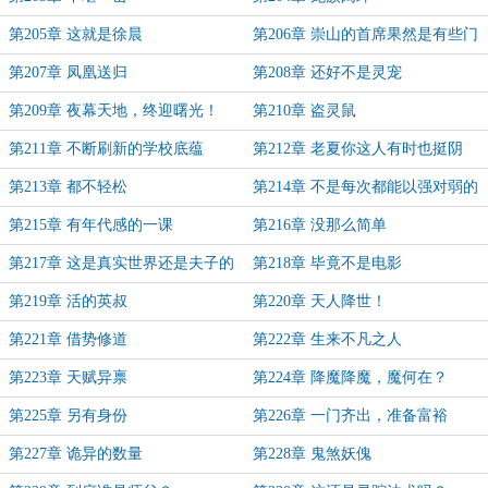
第205章 这就是徐晨
第206章 崇山的首席果然是有些门
道
第207章 凤凰送归
第208章 还好不是灵宠
第209章 夜幕天地，终迎曙光！
第210章 盗灵鼠
第211章 不断刷新的学校底蕴
第212章 老夏你这人有时也挺阴
的！
第213章 都不轻松
第214章 不是每次都能以强对弱的
第215章 有年代感的一课
第216章 没那么简单
第217章 这是真实世界还是夫子的
第218章 毕竟不是电影
一个梦？
第219章 活的英叔
第220章 天人降世！
第221章 借势修道
第222章 生来不凡之人
第223章 天赋异禀
第224章 降魔降魔，魔何在？
第225章 另有身份
第226章 一门齐出，准备富裕
第227章 诡异的数量
第228章 鬼煞妖傀