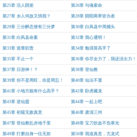
第25章 活人阴差
第26章 勾魂索命
第27章 乡人何故又惧我？
第28章 阴阳两界皆办差
第29章 三分醉态便有三分梦
第30章 白风县中周捕头
第31章 白风县命案
第32章 我心通明！
第33章 巡查职责
第34章 勉强算高手了
第35章 不止一个
第36章 你尽全力了，我还没出力！
第37章 日游神！？
第38章 登仙教
第39章 你不是周旺，你是周忘！
第40章 仙法不显
第41章 小地方能有什么高手？
第42章 卧虎藏龙
第43章 逆仙盟
第44章 一起上吧
第45章 初窥无敌真意
第46章 肃清三州
第47章 登仙教乱赤地千里
第48章 宝刀饮血不负寒光
第49章 打磨自身一往无前
第50章 我道真意，亢龙式