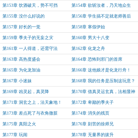
第153章 饮酒破天，势不可挡
第154章 欲斩汝者，乃天地众生
也！
第155章 没什么好说的
第156章 学生搞不定就老师善后
第157章 好长的一觉
第158章 寒假伊始
第159章 季夫子的无妄之灾
第160章 男大十八变
第161章 一人得道，还需守法
第162章 化龙之舟
第163章 高热度盛会
第164章 恐怖到邪门的首席
第165章 为化龙加油
第166章 这他娘才是化龙行舟！
第167章 小迷妹
第168章 我的任务是压制这玩意？
第169章 凶灵起，真灵降
第170章 借真灵运玄真，法相显神
通！
第171章 洞玄之上，法天象地！
第172章 卑鄙的季夫子
第173章 差点死了与衣角微脏
第174章 消失的残页
第175章 真阳之火
第176章 刻苦的徐师兄
第177章 玩闹
第178章 无量界的拔升