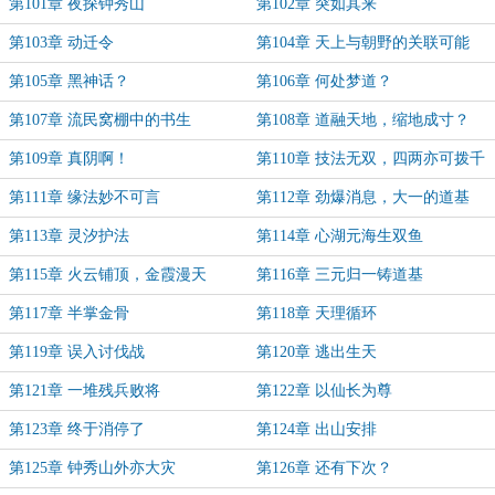
第101章 夜探钟秀山
第102章 突如其来
第103章 动迁令
第104章 天上与朝野的关联可能
第105章 黑神话？
第106章 何处梦道？
第107章 流民窝棚中的书生
第108章 道融天地，缩地成寸？
第109章 真阴啊！
第110章 技法无双，四两亦可拨千
斤！
第111章 缘法妙不可言
第112章 劲爆消息，大一的道基
第113章 灵汐护法
第114章 心湖元海生双鱼
第115章 火云铺顶，金霞漫天
第116章 三元归一铸道基
第117章 半掌金骨
第118章 天理循环
第119章 误入讨伐战
第120章 逃出生天
第121章 一堆残兵败将
第122章 以仙长为尊
第123章 终于消停了
第124章 出山安排
第125章 钟秀山外亦大灾
第126章 还有下次？