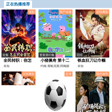
正在热播推荐
漫剧
国产动漫
反转爽剧
全集
更新第03集
完结
全民转职：你怎
小猪佩奇 第十二
铁血狂刀让巾帼
么只会禁咒
未知
季
约翰·斯帕克斯,阿梅丽·
未知
碧·史密斯,理查德
反转爽剧
足球
现代都市