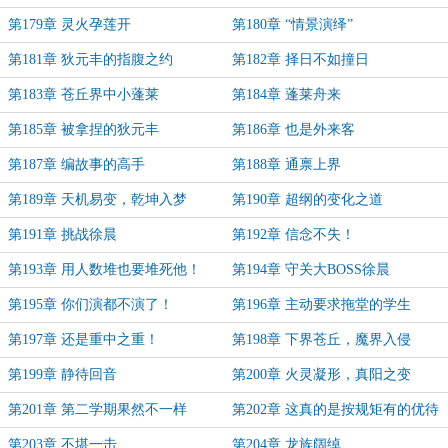
第179章 灵火孕莲开
第180章 “情景演绎”
第181章 狄元丰的指腹之约
第182章 择日不如撞日
第183章 苍丘界中小蓬莱
第184章 蓬莱舟来
第185章 被拿捏的狄元丰
第186章 也是外来客
第187章 编故事的高手
第188章 通禀上界
第189章 天机易变，乾坤入梦
第190章 超纲的变化之道
第191章 挑战徐晨
第192章 信念不失！
第193章 用人数堆也要堆死他！
第194章 守关大BOSS徐晨
第195章 你们演都不演了！
第196章 主动要求拖堂的学生
第197章 还是重中之重！
第198章 下界苍丘，魔界入侵
第199章 静待回音
第200章 火灵凝形，真阳之变
第201章 第二学期果然不一样
第202章 这真的是按规矩有的优待
吗？
第203章 不堪一击
第204章 龙族阔绰