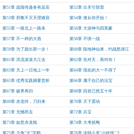
第51章 战报传递各有反应
第52章 出关引惊雷
第53章 邪教不灭天理难容
第54章 便从你开始！
第55章 一路北上一路杀
第56章 大游神与四英豪
第57章 不一样的大燕
第58章 不惧一战
第59章 为了踏出那一步！
第60章 陆地神仙来，约战怒涛江
第61章 洪流滚滚大江去
第62章 先对天，再对你！
第63章 天上一日地上一年
第64章 现在的大一不得了
第65章 优秀实践摘要赏析
第66章 属于自己的法宝
第67章 破界再归
第68章 回首已然五十年
第69章 赤龙吟，刀归来
第70章 天下震动
第71章 无憾而去
第72章 兵宝
第73章 如意赤龙戟
第74章 大考抓阄
第75章 力争“元”字鹤
第76章 这特么是“小妖怪”？