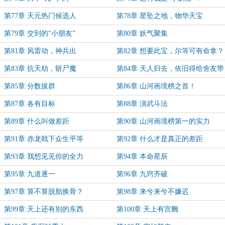
第77章 天元热门候选人
第78章 星坠之地，物华天宝
第79章 交到的“小朋友”
第80章 妖气聚集
第81章 风雷动，神兵出
第82章 想要此宝，尔等可有命拿？
第83章 抗天劫，斩尸魔
第84章 天人归去，依旧得给舍友带
饭
第85章 分数拔群
第86章 山河画境榜之首！
第87章 各有目标
第88章 演武斗法
第89章 什么叫做差距
第90章 山河画境榜第一的实力
第91章 赤龙戟下众生平等
第92章 什么才是真正的差距
第93章 我想见见你的全力
第94章 本命星辰
第95章 九道逐一
第96章 九窍齐破
第97章 算不算脱胎换骨？
第98章 来兮来兮不嫌迟
第99章 天上还有别的东西
第100章 天上有宫阙