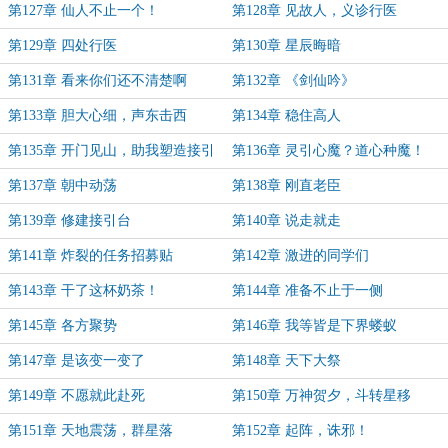
第127章 仙人不止一个！
第128章 见故人，义诊行医
第129章 四处行医
第130章 星辰晦暗
第131章 看来你们还不清楚啊
第132章 《剑仙吟》
第133章 胆大心细，声东击西
第134章 稳住高人
第135章 开门见山，助我塑造接引
第136章 灵引心魔？道心种魔！
台
第137章 朝中动荡
第138章 刚直老臣
第139章 修建接引台
第140章 说走就走
第141章 炸裂的任务招募贴
第142章 激进的同学们
第143章 干了这杯奶茶！
第144章 准备不止于一侧
第145章 各方聚势
第146章 我等皆是下界蝼蚁
第147章 是该变一变了
第148章 天下大祭
第149章 不愿就此赴死
第150章 万神贺夕，斗转星移
第151章 天地震荡，群星落
第152章 起阵，诛邪！