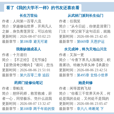
看了《我的大学不一样》的书友还喜欢看
长生万世仙
从武林门派到长生仙门
作者：人间第一百零八流
作者：任我笑
简介：穿越修仙世界，开局凡人
简介：“从今日起，你便是清霄门
之躯，身负青莲异宝，可以在轮
门主！”师父留下这句话后，就抛
回中无限进化血脉灵根。方生一
更新时间：2026-08-07 03:02:23
弃李清秋与师弟、师妹们下山，
更新时间：2026-08-06 23:42:45
世世轮回，从杂...
最新章节：
第186章 避无可避
独自寻仙去...
最新章节：
第669章 天恩护运
我靠缺德成圣人
水元成神，终为天地山川主
作者：十方道衍
作者：又加一更
简介：【不正经】【无节操】
简介：“今查下界凡人陈顺安，积
【姿势清奇沙雕向】“请问，您当
善累功。特敕为草头神【承露分
初是如何凭一己之力治好云怀仙
更新时间：2026-08-06 21:51:01
水兵】，赐草箓一枚，提拔神
更新时间：2026-08-06 23:42:51
尊、点化无忧仙...
最新章节：
第六百零二章 追踪
职。”“多谢大...
最新章节：
第495章 玄怪小世界
药师门徒修仙笔记
她是剑修
作者：章帕克
作者：闲等渡鸦飞却
简介：慈怀药师，救苦救难，莳
简介：“你看三千世界天外天，何
者一心，同登极乐。凭什么说我
处是我的去处，又何处不是我的
是邪魔外道？他们说这是个蒙受
更新时间：2026-08-07 13:32:47
去处？”不问情爱妄念，不求超脱
更新时间：2026-08-06 23:05:47
药师赐福，继承...
最新章节：
第108章 两千年前的萤
长生，赵莼...
最新章节：
章六八 终断尾 下
光