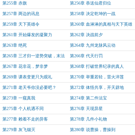
第255章 赤旗
第256章 恭送仙君归位
第257章 两边的讯息
第258章 决定乾坤的一战
第259章 天下英雄令
第260章 血淋淋的真相与天下英雄
气
第261章 开始爆发的凝聚力
第262章 决战前夕
第263章 绝死
第264章 九州龙脉风云动
第265章 三才归一逆势突破，末法
第266章 代天行罚
时代最后的仙
第267章 花非花，梦非梦
第268章 打破世界纪录的真人
第269章 课表变更只为观礼
第270章 举重若轻，雷火淬莲
第271章 老天爷你没必要吧？
第272章 体悟共享，开天辟地
第273章 一窥真我
第274章 第二件法宝
第275章 个人机遇不同
第276章 天现异星
第277章 赖着不走的异客
第278章 几件小礼物
第279章 灰飞烟灭
第280章 说曹操，曹操到