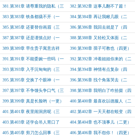
更）
381.第381章 请尊重我的隐私（三
382.第382章 这事儿翻不了篇！
更）
（四更）
383.第383章 铁条都撬不开（一
384.第384章 再让我瞅几眼（二
更）
更）
385.第385章 还要替你画眉（三
386.第386章 我回去就是了（四
更）
更）
387.第387章 还是谨慎点好（一
388.第388章 又轻松又体面（二
更）
更）
389.第389章 早生贵子寓意吉祥
390.第390章 孺子可教也（四更）
（三更）
391.第391章 不能委婉一些吗（一
392.第392章 冲着姐姐你来的（二
更）
更）
393.第393章 入手沉甸甸的（三
394.第394章 神情有点复杂（四
更）
更）
395.第395章 交换了个眼神（一
396.第396章 找个角落哭去（二
更）
更）
397.第397章 不争馒头争口气（三
398.第398章 我明白了咋拾掇（四
更）
更）
399.第399章 真是长脸哟（一更）
400.第400章 最喜欢以德服人（二
更）
401.第401章 夜里闹洞房呢（三
402.第402章 一天天都在蜕变（四
更）
更）
403.第403章 还学会吊人胃口了
404.第404章 也不顶事儿（二更）
（一更）
405.第405章 剪刀怎么回事（三
406.第406章 我不怨你！（四更）