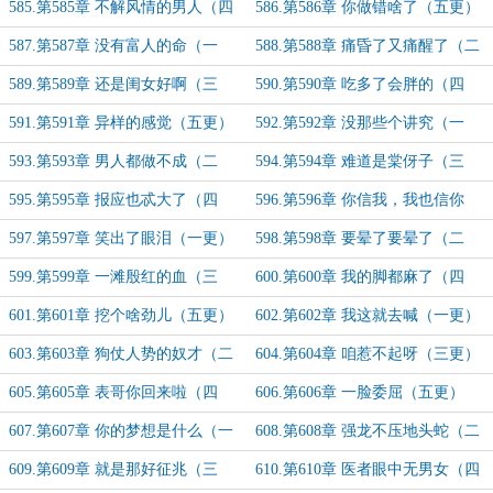
更）
585.第585章 不解风情的男人（四
586.第586章 你做错啥了（五更）
更）
587.第587章 没有富人的命（一
588.第588章 痛昏了又痛醒了（二
更）
更）
589.第589章 还是闺女好啊（三
590.第590章 吃多了会胖的（四
更）
更）
591.第591章 异样的感觉（五更）
592.第592章 没那些个讲究（一
更）
593.第593章 男人都做不成（二
594.第594章 难道是棠伢子（三
更）
更）
595.第595章 报应也忒大了（四
596.第596章 你信我，我也信你
更）
（五更）
597.第597章 笑出了眼泪（一更）
598.第598章 要晕了要晕了（二
更）
599.第599章 一滩殷红的血（三
600.第600章 我的脚都麻了（四
更）
更）
601.第601章 挖个啥劲儿（五更）
602.第602章 我这就去喊（一更）
603.第603章 狗仗人势的奴才（二
604.第604章 咱惹不起呀（三更）
更）
605.第605章 表哥你回来啦（四
606.第606章 一脸委屈（五更）
更）
607.第607章 你的梦想是什么（一
608.第608章 强龙不压地头蛇（二
更）
更）
609.第609章 就是那好征兆（三
610.第610章 医者眼中无男女（四