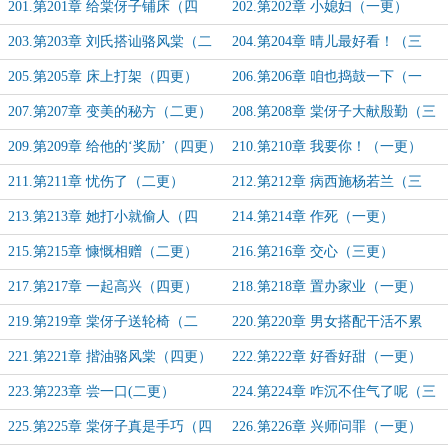
更）
201.第201章 给棠伢子铺床（四
202.第202章 小媳妇（一更）
更）
203.第203章 刘氏搭讪骆风棠（二
204.第204章 晴儿最好看！（三
更）
更）
205.第205章 床上打架（四更）
206.第206章 咱也捣鼓一下（一
更）
207.第207章 变美的秘方（二更）
208.第208章 棠伢子大献殷勤（三
更）
209.第209章 给他的‘奖励’（四更）
210.第210章 我要你！（一更）
211.第211章 忧伤了（二更）
212.第212章 病西施杨若兰（三
更）
213.第213章 她打小就偷人（四
214.第214章 作死（一更）
更）
215.第215章 慷慨相赠（二更）
216.第216章 交心（三更）
217.第217章 一起高兴（四更）
218.第218章 置办家业（一更）
219.第219章 棠伢子送轮椅（二
220.第220章 男女搭配干活不累
更）
（三更）
221.第221章 揩油骆风棠（四更）
222.第222章 好香好甜（一更）
223.第223章 尝一口(二更）
224.第224章 咋沉不住气了呢（三
更）
225.第225章 棠伢子真是手巧（四
226.第226章 兴师问罪（一更）