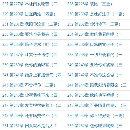
更）
227.第227章 不让闺女吃苦（二
228.第228章 装比（三更）
更）
229.第229章 进退两难（四更）
230.第230章 是啥好法子（一更）
231.第231章 我跟你没完（二更）
232.第232章 你消停下（三更）
233.第233章 要洗也是我去（四
234.第234章 做给我看的呢（一
更）
更）
235.第235章 脑子进水了吧（二
236.第236章 口笨的棠伢子（三
更）
更）
237.第237章 让棠伢子送你（四
238.第238章 一切都会有的（一
更）
更）
239.第239章 做你的新郎官（二
240.第240章 要给你许婆家（三
更）
更）
241.第241章 她身上有股贵气（四
242.第242章 不准你这么做（一
更）
更）
243.第243章 不舍得你（二更）
244.第244章 跟我划清界限么（三
更）
245.第245章 你帮我摘下来（四
246.第246章 嫁给他享福呢（一
更）
更）
247.第247章 发育得很完善了（二
248.第248章 不关晴儿的事儿（三
更）
更）
249.第249章 还有啥交代不（四
250.第250章 你不得好死（一更）
更）
251.第251章 闺女就不是后人？
252.第252章 包你吃香喝辣（三