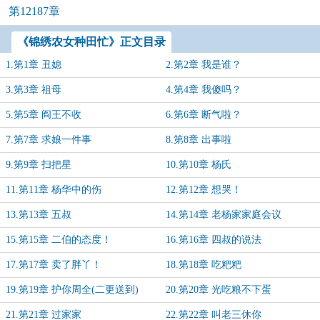
第12187章
《锦绣农女种田忙》正文目录
1.第1章 丑媳
2.第2章 我是谁？
3.第3章 祖母
4.第4章 我傻吗？
5.第5章 阎王不收
6.第6章 断气啦？
7.第7章 求娘一件事
8.第8章 出事啦
9.第9章 扫把星
10.第10章 杨氏
11.第11章 杨华中的伤
12.第12章 想哭！
13.第13章 五叔
14.第14章 老杨家家庭会议
15.第15章 二伯的态度！
16.第16章 四叔的说法
17.第17章 卖了胖丫！
18.第18章 吃粑粑
19.第19章 护你周全(二更送到)
20.第20章 光吃粮不下蛋
21.第21章 过家家
22.第22章 叫老三休你