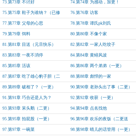
73.第73章 不讨好
74.第74章 为感动，加更！
75.第75章 鞋子为谁纳？（已修
76.第76章 访客
改）
77.第77章 父母的心思
78.第78章 谭氏pk刘氏
79.第79章 饵料
80.第80章 不像个家
81.第81章 目送（元旦快乐）
82.第82章 一家人吃饺子
83.第83章 一夜不消停
84.第84章 黄鳝风波
85.第85章 活该
86.第86章 两个弟弟（一更）
87.第87章 吃了雄心豹子胆（二
88.第88章 彪悍的一家
更）
89.第89章 破相了？（一更）
90.第90章 老孙头出了事（二更）
91.第91章 巧合还是人为？
92.第92章 收获（一更）
93.第93章 呆头鹅（二更）
94.第94章 点名找他
95.第95章 拍屁股（一更）
96.第96章 欢乐的夜饭（二更送
到！）
97.第97章 一碗菜
98.第98章 晴儿的话管用（一更）