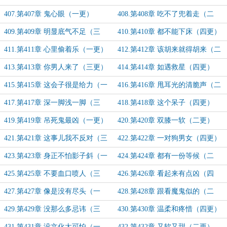
更）
407.第407章 鬼心眼（一更）
408.第408章 吃不了兜着走（二
更）
409.第409章 明显底气不足（三
410.第410章 都不能下床（四更）
更）
411.第411章 心里偷着乐（一更）
412.第412章 该胡来就得胡来（二
更）
413.第413章 你男人来了（三更）
414.第414章 如遇救星（四更）
415.第415章 这会子很是给力（一
416.第416章 甩耳光的清脆声（二
更）
更）
417.第417章 深一脚浅一脚（三
418.第418章 这个呆子（四更）
更）
419.第419章 吊死鬼最凶（一更）
420.第420章 双膝一软（二更）
421.第421章 这事儿我不反对（三
422.第422章 一对狗男女（四更）
更）
423.第423章 身正不怕影子斜（一
424.第424章 都有一份等候（二
更）
更）
425.第425章 不要血口喷人（三
426.第426章 看起来有点凶（四
更）
更）
427.第427章 像是没有尽头（一
428.第428章 跟看魔鬼似的（二
更）
更）
429.第429章 没那么多忌讳（三
430.第430章 温柔和疼惜（四更）
更）
431.第431章 没文化太可怕（一
432.第432章 又软又甜（二更）