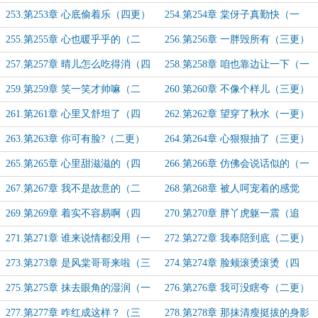
（二更）
更）
253.第253章 心底偷着乐（四更）
254.第254章 棠伢子真勤快（一
更）
255.第255章 心也暖乎乎的（二
256.第256章 一胖毁所有（三更）
更）
257.第257章 晴儿怎么吃得消（四
258.第258章 咱也靠边让一下（一
更）
更）
259.第259章 笑一笑才帅嘛（二
260.第260章 不像个样儿（三更）
更）
261.第261章 心里又舒坦了（四
262.第262章 望穿了秋水（一更）
更）
263.第263章 你可有脸?（二更）
264.第264章 心狠狠抽了（三更）
265.第265章 心里甜滋滋的（四
266.第266章 仿佛会说话似的（一
更）
更）
267.第267章 我不是故意的（二
268.第268章 被人呵宠着的感觉
更）
（三更）
269.第269章 着实不容易啊（四
270.第270章 胖丫虎躯一震（追
更）
更！）
271.第271章 谁来说情都没用（一
272.第272章 我奉陪到底（二更）
更）
273.第273章 是风棠哥哥来啦（三
274.第274章 脸颊滚烫滚烫（四
更）
更）
275.第275章 抹去眼角的湿润（一
276.第276章 我可没瞎夸（二更）
更）
277.第277章 咋红成这样？（三
278.第278章 那抹清瘦挺拔的身影