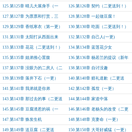
呼呼！）
125.第125章 晴儿大展身手（一
126.第126章 契约（二更送到！）
更）
127.第127章 为票票和打赏，三
128.第128章 一起做豆腐！
更！
129.第129章 香纸寒衣（第一更）
130.第130章 吃面（二更送到！）
131.第131章 太阳打从西面出来
132.第132章 自己人(一更)
133.第133章 花花（二更送到！）
134.第134章 蓝莲花少女
135.第135章 姐弟推心置腹
136.第136章 杨若兰的提议（新年
第一更）
137.第137章 没眼力的二房人（二
138.第138章 自讨没趣
更送到！）
139.第139章 落井下石（一更）
140.第140章 赔礼道歉（二更送
到！）
141.第141章 我弟就是你弟
142.第142章 孤坟（一更）
143.第143章 那过去的事（二更送
144.第144章 家道中落
到！）
145.第145章 豆腐渣惹的祸（一
146.第146章 老杨头的改变（二更
更）
送到！）
147.第147章 焕发生机
148.第148章 克妻命（一更）
149.第149章 送豆腐（二更送
150.第150章 大哥好威猛（一更）