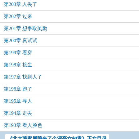
第203章 人丢了
第202章 过来
第201章 想争取奖励
第200章 真试试
第199章 看穿
第198章 接生
第197章 找到人了
第196章 跑了
第195章 寻人
第194章 走丢
第193章 看人脸色
《北大荒家属院来了个漂亮女知青》正文目录