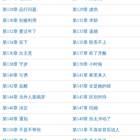
第128章 品行问题
第129章 虚伪
第130章 别被利用
第131章 求助
第132章 要过年了
第133章 逼婚
第134章 应下
第135章 联系不上
第136章 出主意
第137章 听了牙酸
第138章 守岁
第139章 小时候
第140章 引诱
第141章 家里来人
第142章 反醒
第143章 全是她的错
第144章 当外人面揭穿
第145章 区别对待
第146章 决定
第147章 结婚
第148章 通知
第149章 你太冲动了
第150章 不是不帮你
第151章 不喜欢背后说人