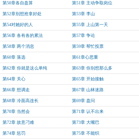
第50章各自盘算
第51章 主动争取岗位
第52章别想抢拿好处
第53章 李山
第54对她好的人
第55章 上山第一天
第56章 各有各的累法
第57章 争论
第58章 两个消息
第59章 帮忙投票
第60章 落选
第61章心思重
第62章 你就是这么单纯
第63章 你别想那么多
第64章 关心
第65章 开始接触
第66章 想调走
第67章 山林迷路
第68章 冷面高连长
第69章 盘问
第70章 当然会
第71章 认不出来
第72章 故意刁难
第73章 大嘴巴
第74章 惩罚
第75章 不能织