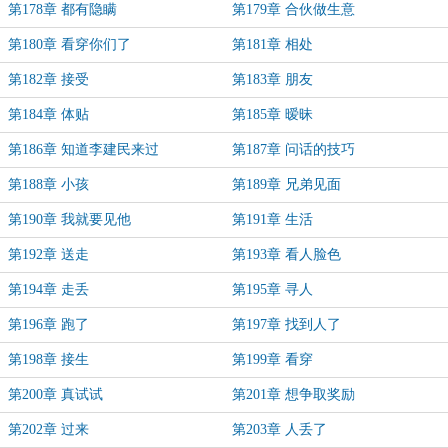
第178章 都有隐瞒
第179章 合伙做生意
第180章 看穿你们了
第181章 相处
第182章 接受
第183章 朋友
第184章 体贴
第185章 暧昧
第186章 知道李建民来过
第187章 问话的技巧
第188章 小孩
第189章 兄弟见面
第190章 我就要见他
第191章 生活
第192章 送走
第193章 看人脸色
第194章 走丢
第195章 寻人
第196章 跑了
第197章 找到人了
第198章 接生
第199章 看穿
第200章 真试试
第201章 想争取奖励
第202章 过来
第203章 人丢了