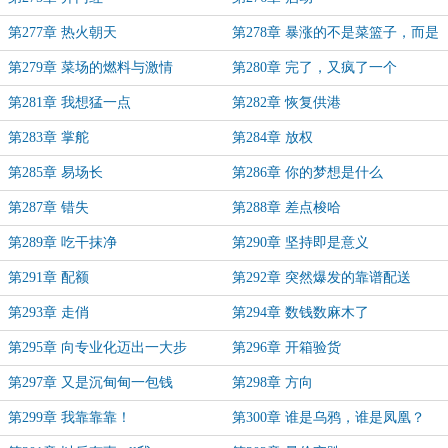
第277章 热火朝天
第278章 暴涨的不是菜篮子，而是
尖子生
第279章 菜场的燃料与激情
第280章 完了，又疯了一个
第281章 我想猛一点
第282章 恢复供港
第283章 掌舵
第284章 放权
第285章 易场长
第286章 你的梦想是什么
第287章 错失
第288章 差点梭哈
第289章 吃干抹净
第290章 坚持即是意义
第291章 配额
第292章 突然爆发的靠谱配送
第293章 走俏
第294章 数钱数麻木了
第295章 向专业化迈出一大步
第296章 开箱验货
第297章 又是沉甸甸一包钱
第298章 方向
第299章 我靠靠靠！
第300章 谁是乌鸦，谁是凤凰？