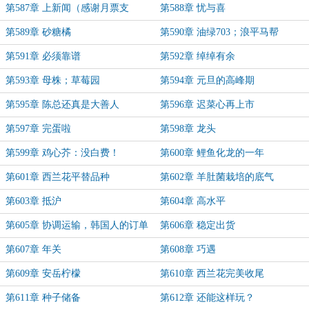
第587章 上新闻（感谢月票支
第588章 忧与喜
持！）
第589章 砂糖橘
第590章 油绿703；浪平马帮
第591章 必须靠谱
第592章 绰绰有余
第593章 母株；草莓园
第594章 元旦的高峰期
第595章 陈总还真是大善人
第596章 迟菜心再上市
第597章 完蛋啦
第598章 龙头
第599章 鸡心芥：没白费！
第600章 鲤鱼化龙的一年
第601章 西兰花平替品种
第602章 羊肚菌栽培的底气
第603章 抵沪
第604章 高水平
第605章 协调运输，韩国人的订单
第606章 稳定出货
第607章 年关
第608章 巧遇
第609章 安岳柠檬
第610章 西兰花完美收尾
第611章 种子储备
第612章 还能这样玩？