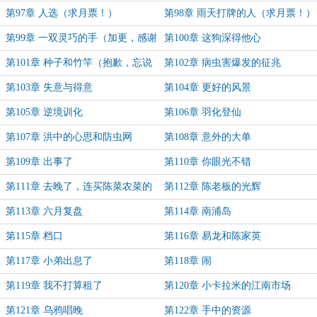
第97章 人选（求月票！）
第98章 雨天打牌的人（求月票！）
第99章 一双灵巧的手（加更，感谢
第100章 这狗深得他心
大家的月票支持！再次求月票！）
第101章 种子和竹竿（抱歉，忘说
第102章 病虫害爆发的征兆
更新时间调整：早上7点，下午6
第103章 失意与得意
第104章 更好的风景
点。）
第105章 逆境训化
第106章 羽化登仙
第107章 洪中的心思和防虫网
第108章 意外的大单
第109章 出事了
第110章 你眼光不错
第111章 去晚了，连买陈菜农菜的
第112章 陈老板的光辉
资格都没有
第113章 六月复盘
第114章 南浦岛
第115章 档口
第116章 易龙和陈家英
第117章 小弟出息了
第118章 闹
第119章 我不打算租了
第120章 小卡拉米的江南市场
第121章 乌鸦唱晚
第122章 手中的资源