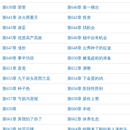
第639章 荣誉
第640章 第一梯次
第641章 冰火两重天
第642章 投资
第643章 谈妥
第644章 找机会
第645章 优质高产高效
第646章 稳中自有机会
第647章 涨价
第648章 云秀种子的征途
第649章 事半功倍
第650章 赌鬼超前的准备
第651章 直觉
第652章 调整
第653章 九千亩头茬西兰花
第654章 下金蛋的鸡
第655章 种子热
第656章 阶段性胜利
第657章 亏损与喜报
第658章 菜价上窜
第659章
第660章 丰收
第661章 算我怕了你了
第662章 休养生息
第663章 外贸品牌
第664章 瞌睡来了刚好有人递枕头