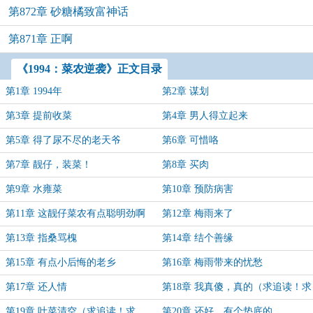
第872章 砂糖橘致富神话
第871章 正啊
《1994：菜农逆袭》正文目录
第1章 1994年
第2章 谋划
第3章 提前收菜
第4章 男人得立起来
第5章 得了尿不尽的老天爷
第6章 可惜咯
第7章 靓仔，装菜！
第8章 买肉
第9章 水雍菜
第10章 预防病害
第11章 这靓仔菜农有点聪明劲啊
第12章 梅雨来了
第13章 指桑骂槐
第14章 结个善缘
第15章 有点小后悔的老乡
第16章 梅雨带来的忧愁
第17章 还人情
第18章 我真傻，真的（求追读！求
票！）
第19章 叶菜清空（求追读！求
第20章 还好，有个垫底的