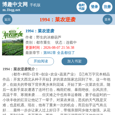
博趣中文网
手机版
临时
登录
注册
书架
m.1bqg.net
1994：菜农逆袭
返回
菜单
1994：菜农逆袭
作者：野生的冰糖葫芦
类别：都市重生
状态：连载中
更新时间：2026-08-07 21:56:38
最新章节：
第882章 全县都信了
开始阅读
加入书架
1994：菜农逆袭简介：
（都市+种田+日常+创业+农业+蔬菜产业）【已有万字完本精品
作品：开发大西北从种子开始】岁的菜农陈家志回到了年。这一年他
岁，在姐夫的带领下背井离乡来到花城，开始了第一次菜农生涯。随
后一名新手菜农遭遇了连环打击，梅雨烂根、暴雨绝收、台风洪涝、
高温干旱、寒潮来袭……但灾难之中也有幸运眷顾，妻子临盆时的一
小块丰收的豇豆让他记了一辈子。对菜农来说，恶劣的天气既是灾
难，也是机遇。现在，他有了重来一次的机会，而且似乎运气有点
好……最终一步步让家人过上好日子，带领亲朋同乡做大做强。从花