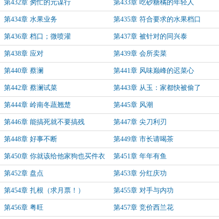
第432章 匆忙的元谋行
第433章 吃砂糖橘的年轻人
第434章 水果业务
第435章 符合要求的水果档口
第436章 档口；微喷灌
第437章 被针对的同兴泰
第438章 应对
第439章 会所卖菜
第440章 蔡澜
第441章 风味巅峰的迟菜心
第442章 蔡澜试菜
第443章 从玉：家都快被偷了
第444章 岭南冬蔬翘楚
第445章 风潮
第446章 能搞死就不要搞残
第447章 尖刀利刃
第448章 好事不断
第449章 市长请喝茶
第450章 你就该给他家狗也买件衣
第451章 年年有鱼
服
第452章 盘点
第453章 分红庆功
第454章 扎根（求月票！）
第455章 对手与内功
第456章 粤旺
第457章 竞价西兰花