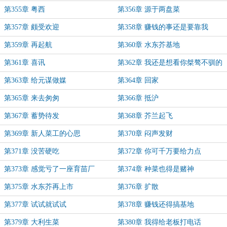
第355章 粤西
第356章 源于两盘菜
第357章 颇受欢迎
第358章 赚钱的事还是要靠我
第359章 再起航
第360章 水东芥基地
第361章 喜讯
第362章 我还是想看你桀骜不驯的
样子
第363章 给元谋做媒
第364章 回家
第365章 来去匆匆
第366章 抵沪
第367章 蓄势待发
第368章 芥兰起飞
第369章 新人菜工的心思
第370章 闷声发财
第371章 没苦硬吃
第372章 你可千万要给力点
第373章 感觉亏了一座育苗厂
第374章 种菜也得是赌神
第375章 水东芥再上市
第376章 扩散
第377章 试试就试试
第378章 赚钱还得搞基地
第379章 大利生菜
第380章 我得给老板打电话