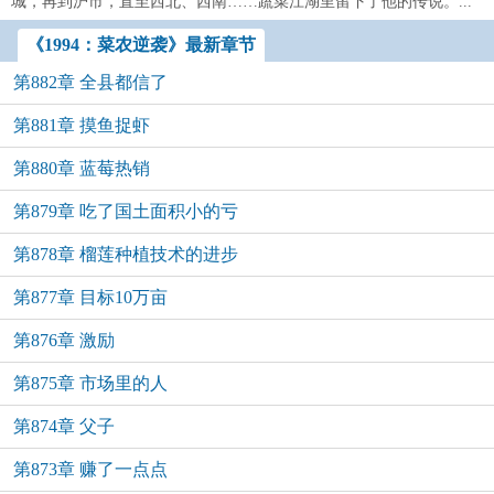
城，再到沪市，直至西北、西南……蔬菜江湖里留下了他的传说。...
《1994：菜农逆袭》最新章节
第882章 全县都信了
第881章 摸鱼捉虾
第880章 蓝莓热销
第879章 吃了国土面积小的亏
第878章 榴莲种植技术的进步
第877章 目标10万亩
第876章 激励
第875章 市场里的人
第874章 父子
第873章 赚了一点点