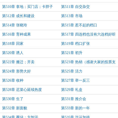
第510章 拿地；买门店；卡脖子
第511章 自交杂交
第512章 成长和建设
第513章 市场
第514章 张晓玲
第515章 惹不起的档口
第516章 育种成果
第517章 四连档也没有六连档好听
第518章 回家
第519章 档口扩张
第520章 诱人
第521章 初升
第522章 搬迁；开卖
第523章 热销（感谢大家的投票支
持！）
第524章 形势大好
第525章 活力
第526章 收种
第527章 举一反三
第528章 迟菜心延续热度
第529章 礼盒
第530章 生了
第531章 推介会
第532章 新面貌
第533章 新的一年
第534章 覆绿；方智远
第535章 汽运加持