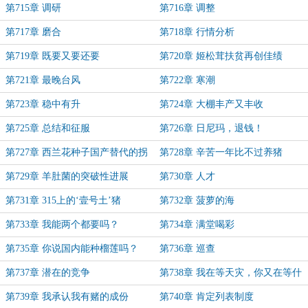
第715章 调研
第716章 调整
第717章 磨合
第718章 行情分析
第719章 既要又要还要
第720章 姬松茸扶贫再创佳绩
第721章 最晚台风
第722章 寒潮
第723章 稳中有升
第724章 大棚丰产又丰收
第725章 总结和征服
第726章 日尼玛，退钱！
第727章 西兰花种子国产替代的拐
第728章 辛苦一年比不过养猪
点
第729章 羊肚菌的突破性进展
第730章 人才
第731章 315上的‘壹号土’猪
第732章 菠萝的海
第733章 我能两个都要吗？
第734章 满堂喝彩
第735章 你说国内能种榴莲吗？
第736章 巡查
第737章 潜在的竞争
第738章 我在等天灾，你又在等什
么？
第739章 我承认我有赌的成份
第740章 肯定列表制度