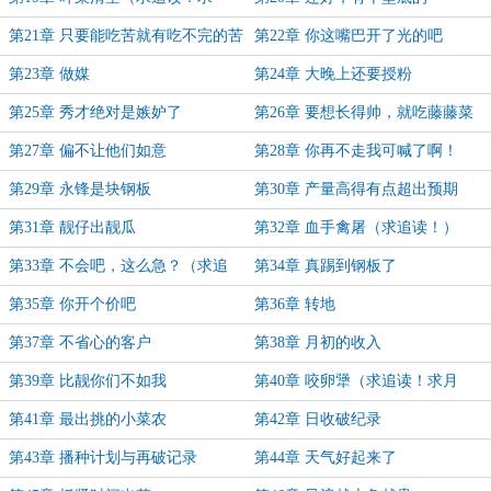
票！）
第21章 只要能吃苦就有吃不完的苦
第22章 你这嘴巴开了光的吧
第23章 做媒
第24章 大晚上还要授粉
第25章 秀才绝对是嫉妒了
第26章 要想长得帅，就吃藤藤菜
第27章 偏不让他们如意
第28章 你再不走我可喊了啊！
第29章 永锋是块钢板
第30章 产量高得有点超出预期
第31章 靓仔出靓瓜
第32章 血手禽屠（求追读！）
第33章 不会吧，这么急？（求追
第34章 真踢到钢板了
读！）
第35章 你开个价吧
第36章 转地
第37章 不省心的客户
第38章 月初的收入
第39章 比靓你们不如我
第40章 咬卵犟（求追读！求月
票！）
第41章 最出挑的小菜农
第42章 日收破纪录
第43章 播种计划与再破记录
第44章 天气好起来了