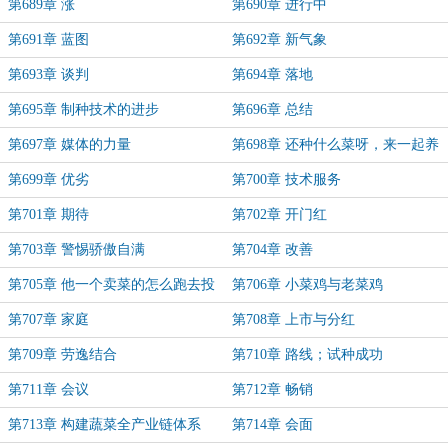
第689章 涨
第690章 进行中
第691章 蓝图
第692章 新气象
第693章 谈判
第694章 落地
第695章 制种技术的进步
第696章 总结
第697章 媒体的力量
第698章 还种什么菜呀，来一起养
猪！
第699章 优劣
第700章 技术服务
第701章 期待
第702章 开门红
第703章 警惕骄傲自满
第704章 改善
第705章 他一个卖菜的怎么跑去投
第706章 小菜鸡与老菜鸡
资互联网了！
第707章 家庭
第708章 上市与分红
第709章 劳逸结合
第710章 路线；试种成功
第711章 会议
第712章 畅销
第713章 构建蔬菜全产业链体系
第714章 会面