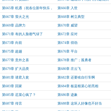
第665章 机遇（祝各位新年快乐，
第666章 入世
马年大吉！）
第667章 萤火之光
第668章 树立典型
第669章 品牌力
第670章 威望
第671章 有的人脸都气绿了
第672章 应对
第673章 向前
第674章 得劲
第675章 超越
第676章 平台
第677章 意外之喜
第678章 推广；孤勇者
第679章 扩大品类
第680章 庄云飞
第681章 请君入瓮
第682章 还要啥自行车啊
第683章 回家
第684章 板蓝根菜心初亮相
第685章 迟菜心疯了？
第686章 迹象
第687章 传言
第688章 这坏人好像也不好当