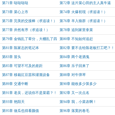
第71章 哒哒哒哒
第72章 这片菜心田的主人真牛逼
第73章 菜心上市
第74章 火爆初现（求追读！）
第75章 完美的交接棒（求追读！）
第76章 羊入狼群（求追读！）
第77章 井然有序（求追读！）
第78章 追到家里拿菜
第79章 金钱乱了辈分，大棚乱了四
第80章 不知如何追赶
季
第81章 陈家志的笔记本
第82章 要不去给陈老板打工吧？！
第83章 冒头
第84章 两个老酒鬼
第85章 可望不可及的差距
第86章 乐子回来了
第87章 移栽豇豆苗和灌溉设备
第88章 对牛弹琴
第89章 交通中断
第90章 能收多少算多少
第91章 老吴，还说你不是菜霸？！
第92章 又一次点名
第93章 艳阳天
第94章 我，小菜农啊！
第95章 做瓜也得看颜值
第96章 落寞的卷毛