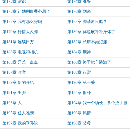
丁点菜
第173章 赏识
第174章 准备
第175章 让她别白费心思了
第176章 到来
第177章 我有那么好吗
第178章 脚踏两只船？
第179章 行情大反弹
第180章 你也该补补身体了
第181章 连续日万
第182章 长痛不如短痛
第183章 电视和相机
第184章 期待
第185章 只差一点点
第186章 终于把车装满了
第187章 收官
第188章 行赏
第189章 新的开始
第190章 第一关
第191章 出资
第192章 播种
第193章 人
第194章 我一个场长，拿个扳手很
合理吧？
第195章 任人唯亲
第196章 风情
第197章 我的乖孙诶
第198章 父母