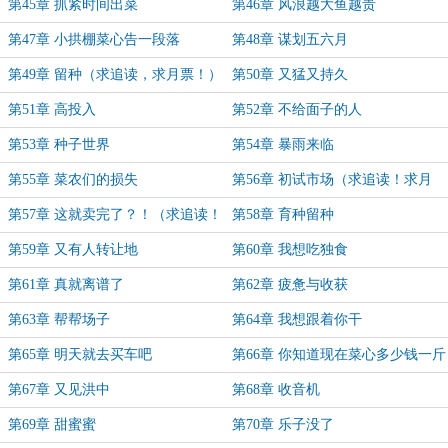
第45章 抓紧时间出菜
第46章 风浪越大鱼越贵
第47章 小拱棚菜心告一段落
第48章 谋划五六月
第49章 留种（求追读，求月票！）
第50章 又猛又持久
第51章 高投入
第52章 不给面子的人
第53章 种子世界
第54章 暴雨来临
第55章 菜农们的损失
第56章 初试市场（求追读！求月
票！）
第57章 这就卖完了？！（求追读！
第58章 育种留种
求月票！）
第59章 又有人转让地
第60章 我想吃独食
第61章 真就离谱了
第62章 疲惫与收获
第63章 帮帮场子
第64章 我想跟着你干
第65章 明天就去买车吧
第66章 你知道现在菜心多少钱一斤
吗？
第67章 又见洪中
第68章 收音机
第69章 甜蜜蜜
第70章 乐子没了