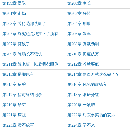
第199章 团队
第200章 生长
第201章 市场
第202章 好转
第203章 等得花都快谢了
第204章 刷脸
第205章 终究还是我扛下了所有
第206章 发车
第207章 赚钱了
第208章 真鼓劲啊
第209章 陈场长不记仇
第210章 再度破万
第211章 陈老板，以后我都跟你
第212章 芥兰要疯
第213章 搭顺风车
第214章 两百万就这么破了？
第215章 酝酿
第216章 风光的敖德良
第217章 暂时终结记录
第218章 承诺分红
第219章 结束
第220章 一波肥
第221章 庆祝
第222章 对东乡菜场的安排
第223章 溃不成军
第224章 学不来