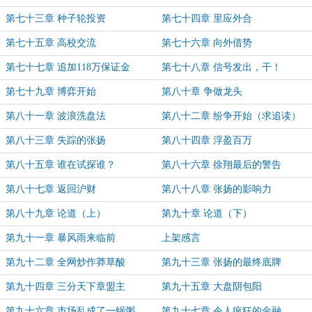
第七十三章 种子轮投资
第七十四章 里应外合
第七十五章 高校交流
第七十六章 向外借势
第七十七章 追加118万保证金
第七十八章 信号发出，干！
第七十九章 博弈开始
第八十章 争做龙头
第八十一章 波浪洗盘法
第八十二章 纷争开始（求追读）
第八十三章 失踪的张扬
第八十四章 浮盈百万
第八十五章 谁在试探谁？
第八十六章 徐翔最后的警告
第八十七章 返回沪财
第八十八章 张扬的影响力
第八十九章 论道（上）
第九十章 论道（下）
第九十一章 暴风雨来临前
上架感言
第九十二章 全网炒作莽草酸
第九十三章 张扬的最终底牌
第九十四章 三分天下章盟主
第九十五章 大盘阴包阳
第九十六章 市场乱成了一锅粥
第九十七章 令人疯狂的金融