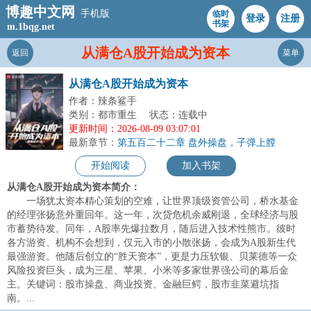
博趣中文网
手机版
临时
登录
注册
书架
m.1bqg.net
从满仓A股开始成为资本
返回
菜单
从满仓A股开始成为资本
作者：辣条鲨手
类别：都市重生
状态：连载中
更新时间：2026-08-09 03:07:01
最新章节：
第五百二十二章 盘外操盘，子弹上膛
开始阅读
加入书架
从满仓A股开始成为资本简介：
一场犹太资本精心策划的空难，让世界顶级资管公司，桥水基金
的经理张扬意外重回年。这一年，次贷危机余威刚退，全球经济与股
市蓄势待发。同年，A股率先爆拉数月，随后进入技术性熊市。彼时
各方游资、机构不会想到，仅元入市的小散张扬，会成为A股新生代
最强游资。他随后创立的“胜天资本”，更是力压软银、贝莱德等一众
风险投资巨头，成为三星、苹果、小米等多家世界强公司的幕后金
主。关键词：股市操盘、商业投资、金融巨鳄，股市韭菜避坑指
南。...