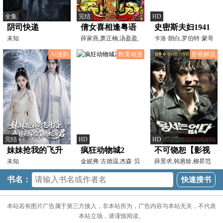
全集
完结
HD
阴司快递
倩女喜相逢粤语
史密斯夫妇1941
未知
薛家燕,萧正楠,汤盈盈,
卡洛·朗白,罗伯特·蒙哥
滕丽名,梁竞徽,吴若
马利,金·雷蒙德,
AI漫剧
欧美动漫
影视解说
完结
HD
HD
妹妹抢我的飞升
疯狂动物城2
不可饶恕【影视
路，我转头嫁给
未知
金妮弗·古德温,杰森·贝
解说】
薛景求,韩惠轸,柳昇范
特曼,关继威,福琼
了腾蛇帝君
书名：
本站若有图片广告属于第三方接入，非本站所为，广告内容与本站无关，不代表
本站立场，请谨慎阅读。