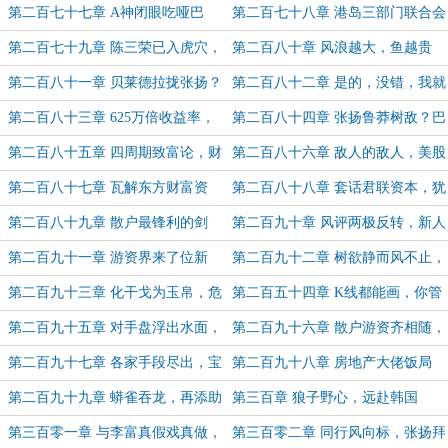
币，张扬被金管局约谈
华国经济持续回暖
第二百七十七章 A神闭眼吃哑巴
第二百七十八章 港岛三部门联合会
亏，沈俊拉拢张扬入伙
议，李家兄妹争夺张扬
第二百七十九章 陈三荣已入虎穴，
第二百八十章 风浪越大，鱼越贵
张扬马甲被全网公开
第二百八十一章 贝莱德拉拢张扬？
第二百八十二章 是的，没错，我就
负面舆论拐点出现！
是富春路
第二百八十三章 625万倍收益率，
第二百八十四章 张扬鲁莽树敌？巴
这才是游资界的一哥！
菲特现身说明会
第二百八十五章 四周期致富论，财
第二百八十六章 敌人的敌人，美股
研网注册人数破千万
与A股的情绪逻辑
第二百八十七章 瓦解东方财富资
第二百八十八章 套话君联资本，犹
方，贺景行挑拨是非
太资本抛出橄榄枝
第二百八十九章 散户最锋利的剑
第二百九十章 风评两极反转，新人
——张扬
富春路，请多指教
第二百九十一章 游资界来了位新
第二百九十二章 树欲静而风不止，
人，李富真和平饭店再会张扬
葛卫东要交个朋友
第二百九十三章 化干戈为玉帛，危
第二百五十四章 K线都能画，你管
机已悄然来临
这叫游资？
第二百九十五章 对手盘浮出水面，
第二百九十六章 散户游资齐相随，
张扬大笔加仓硬刚利空
杜豪献上“幽而复明”策略
第二百九十七章 各家手段尽出，宝
第二百九十八章 房地产大佬饭局
能系也要掺一脚
第二百九十九章 蟒雀吞龙，再添助
第三百章 狼子野心，远赴韩国
力
第三百零一章 与李富真假戏真做，
第三百零二章 同行风向标，张扬拜