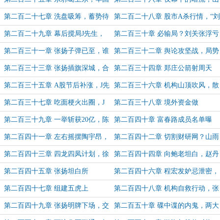
股市凑齐卧龙凤雏
城啤酒自爆疫苗研发失败
第二百二十七章 洗盘吸筹，蓄势待
第二百二十八章 股市A杀行情，“刘
发
关张”8000万撬动18.7亿
第二百二十九章 幕后搅局J先生，
第二百三十章 必输局？刘关张浮亏
这是谁的必输局？
超3.9亿！
第二百三十一章 张扬子弹已至，谁
第二百三十二章 舆论攻坚战，局势
才是砧板鱼肉？
彻底搅浑
第二百三十三章 张扬插旗深城，合
第二百三十四章 郑庄公箭射周天
成肽疫苗被轮番质疑
子，揭秘长达10年骗局
第二百三十五章 A股节后补涨，J先
第二百三十六章 机构山顶吹风，散
生爆头山城啤酒
户关灯吃面
第二百三十七章 吃面梗火出圈，J
第二百三十八章 境外资金做
先生信息被机构深挖
局？“刘关张团伙”出货天坛生物
第二百三十九章 一举斩获20亿，陈
第二百四十章 富春路成员名单曝
小群上门拜师
光，陶宇昂赴约鸿门宴
第二百四十一章 左右摇摆陶宇昂，
第二百四十二章 切割财研网？山雨
信念崩塌陈小群
欲来风满楼
第二百四十三章 四龙四凤计划，徐
第二百四十四章 向鲍老坦白，赵丹
翔再入圈套
阳与外资入局
第二百四十五章 张扬坦白所
第二百四十六章 程宏发妒忌泄密，
有，“刘关张”团伙扩员
徐翔设局Asking
第二百四十七章 组建五虎上
第二百四十八章 机构自救行动，张
将，“张江团伙”接管时代浪潮！
扬解剖游资手法
第二百四十九章 张扬明牌下场，交
第二百五十章 碟中谍的内鬼，两大