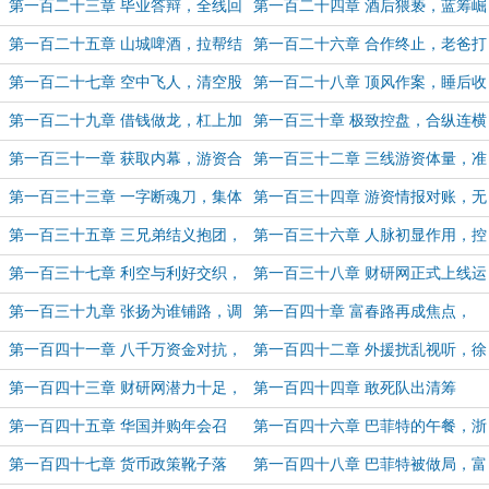
盘
第一百二十三章 毕业答辩，全线回
第一百二十四章 酒后猥亵，蓝筹崛
调
起
第一百二十五章 山城啤酒，拉帮结
第一百二十六章 合作终止，老爸打
派
钱
第一百二十七章 空中飞人，清空股
第一百二十八章 顶风作案，睡后收
票
入
第一百二十九章 借钱做龙，杠上加
第一百三十章 极致控盘，合纵连横
杠
（二合一大章）
第一百三十一章 获取内幕，游资合
第一百三十二章 三线游资体量，准
力（二合一大章）
备清仓砸盘
第一百三十三章 一字断魂刀，集体
第一百三十四章 游资情报对账，无
挂山顶
影脚落地沪都
第一百三十五章 三兄弟结义抱团，
第一百三十六章 人脉初显作用，控
游资处罚公告出炉
盘凯诺科技
第一百三十七章 利空与利好交织，
第一百三十八章 财研网正式上线运
华国股市迎来绽放牛
营
第一百三十九章 张扬为谁铺路，调
第一百四十章 富春路再成焦点，
停凯诺科技资金博弈
924重现凯诺科技
第一百四十一章 八千万资金对抗，
第一百四十二章 外援扰乱视听，徐
张扬掏出最终底牌
翔成了接盘侠
第一百四十三章 财研网潜力十足，
第一百四十四章 敢死队出清筹
敢死队谣言自救
码，“刘关张”再入凯诺科技
第一百四十五章 华国并购年会召
第一百四十六章 巴菲特的午餐，浙
开，张扬神鬼不觉控盘
商饭局入场券
第一百四十七章 货币政策靴子落
第一百四十八章 巴菲特被做局，富