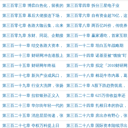
财研网正式推出佣金卡
访三星会长李健熙
第三百零三章 博弈白热化，留夜的
第三百零四章 拆分三星电子业
张扬很生猛
务，“改变牛”真的来了？
第三百零五章 幕后大佬接连下场，
第三百零六章 自有资金超70亿，这
张扬离韩回国
是场代理人拍卖会
第三百零七章 各路大咖云集，出来
第三百零八章 两百亿叫价，传统券
混，拼的是背景，靠的是实力
商力压群雄
第三百零九章 东财、同花、企鹅接
第三百一十章 赢家通吃，首家互联
连出局，没有人比张扬更懂交易
网券商诞生
第三百一十一章 结交各路大资本，
第三百一十二章 坦白五年战略期
张扬正式介入宝万之争
望，老许你要老公不要？
第三百一十三章 财研网冲击港股上
第三百一十四章 诺基亚被“饿狼”盯
市，李家诚要当关键先生？
上，“国四条”砸崩A股指数
第三百一十五章 财研网年终福
第三百一十六章 拟定『2010财研网
利，“富春路”把冬至行情砸崩了？
龙虎杯实盘大赛』，冬至行情利空落
第三百一十七章 新兴产业成风口，
第三百一十八章 棉花牛市内幕，葛
地
胜天情报网络已成熟
卫东“友情”赞助100万
第三百一十九章 行业大洗牌，张扬
第三百二十章 A股下跌趋势筑底，
布局多线作战
张扬出国整合“新日韩”资源
第三百二十一章 拉软银孙正义入
第三百二十二章 625万倍收益率还
伙，展望日本证券市场
在C，“富春路”威震海外
第三百二十三章 华尔街年轻一代的
第三百二十四章 扎根日本的协议，
橄榄枝，东京无雪的少女遗憾
孙正义上船
第三百二十五章 消息层层传递，张
第三百二十六章 庶出亦有野心，张
扬直面罗斯柴尔德家族
扬化身借钱居士
第三百二十七章 夺权万科提上日
第三百二十八章 国际资本陆续浮出