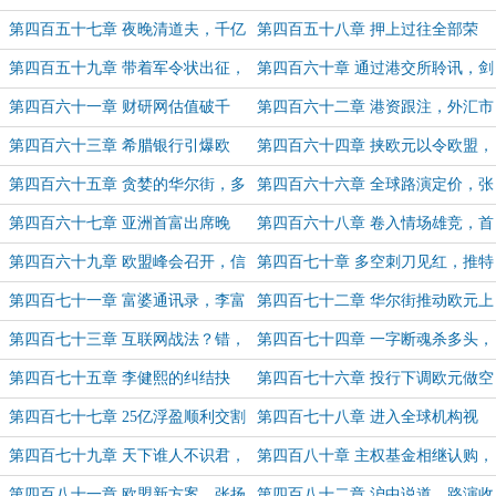
牛”，千亿融资惊鲍老
象，国际版本的野蛮人计划
第四百五十七章 夜晚清道夫，千亿
第四百五十八章 押上过往全部荣
融资迎来大考
誉，为华国信息技术全面崛起而战
第四百五十九章 带着军令状出征，
第四百六十章 通过港交所聆讯，剑
物联网概念全面发酵
指上市
第四百六十一章 财研网估值破千
第四百六十二章 港资跟注，外汇市
亿，欧债危机即将爆发
场来了位新人
第四百六十三章 希腊银行引爆欧
第四百六十四章 挟欧元以令欧盟，
元，张扬真是内幕交易？
利空与利好交织的解读
第四百六十五章 贪婪的华尔街，多
第四百六十六章 全球路演定价，张
空双杀行情上演
扬远赴印度新德里
第四百六十七章 亚洲首富出席晚
第四百六十八章 卷入情场雄竞，首
宴，我真会100倍all in
富女儿的情书
第四百六十九章 欧盟峰会召开，信
第四百七十章 多空刺刀见红，推特
张扬，得钞票
来了位小丑
第四百七十一章 富婆通讯录，李富
第四百七十二章 华尔街推动欧元上
真被集团边缘化
涨，张扬爆仓在即
第四百七十三章 互联网战法？错，
第四百七十四章 一字断魂杀多头，
揭露张扬最终底牌
欧元最严厉的父亲
第四百七十五章 李健熙的纠结抉
第四百七十六章 投行下调欧元做空
择，张扬浮盈超20亿美元？
杠杆，张扬斩获25亿美元离场
第四百七十七章 25亿浮盈顺利交割
第四百七十八章 进入全球机构视
清算，万科千亿融资获批
野，这就是A股出来的兵
第四百七十九章 天下谁人不识君，
第四百八十章 主权基金相继认购，
张扬口碑还在上升
上市终演来临
第四百八十一章 欧盟新方案，张扬
第四百八十二章 沪中说道，路演收