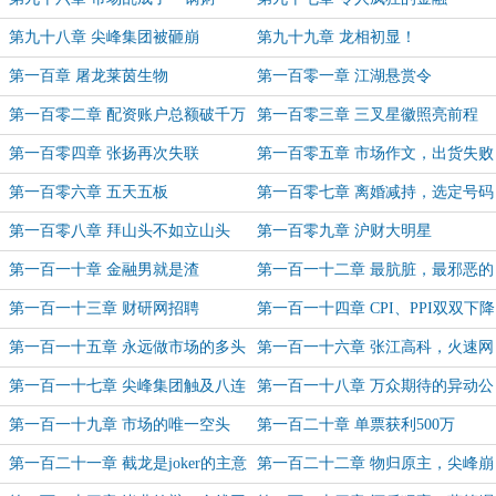
第九十八章 尖峰集团被砸崩
第九十九章 龙相初显！
第一百章 屠龙莱茵生物
第一百零一章 江湖悬赏令
第一百零二章 配资账户总额破千万
第一百零三章 三叉星徽照亮前程
第一百零四章 张扬再次失联
第一百零五章 市场作文，出货失败
第一百零六章 五天五板
第一百零七章 离婚减持，选定号码
第一百零八章 拜山头不如立山头
第一百零九章 沪财大明星
第一百一十章 金融男就是渣
第一百一十二章 最肮脏，最邪恶的
群体
第一百一十三章 财研网招聘
第一百一十四章 CPI、PPI双双下降
第一百一十五章 永远做市场的多头
第一百一十六章 张江高科，火速网
络
第一百一十七章 尖峰集团触及八连
第一百一十八章 万众期待的异动公
板
告
第一百一十九章 市场的唯一空头
第一百二十章 单票获利500万
第一百二十一章 截龙是joker的主意
第一百二十二章 物归原主，尖峰崩