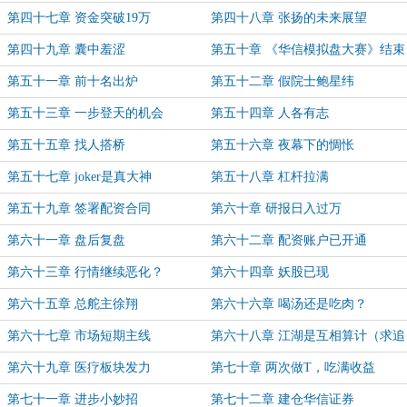
第四十七章 资金突破19万
第四十八章 张扬的未来展望
第四十九章 囊中羞涩
第五十章 《华信模拟盘大赛》结束
第五十一章 前十名出炉
第五十二章 假院士鲍星纬
第五十三章 一步登天的机会
第五十四章 人各有志
第五十五章 找人搭桥
第五十六章 夜幕下的惆怅
第五十七章 joker是真大神
第五十八章 杠杆拉满
第五十九章 签署配资合同
第六十章 研报日入过万
第六十一章 盘后复盘
第六十二章 配资账户已开通
第六十三章 行情继续恶化？
第六十四章 妖股已现
第六十五章 总舵主徐翔
第六十六章 喝汤还是吃肉？
第六十七章 市场短期主线
第六十八章 江湖是互相算计（求追
读）
第六十九章 医疗板块发力
第七十章 两次做T，吃满收益
第七十一章 进步小妙招
第七十二章 建仓华信证券