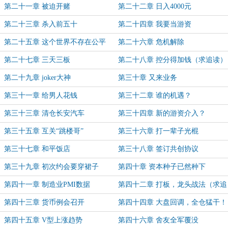
第二十一章 被迫开赌
第二十二章 日入4000元
第二十三章 杀入前五十
第二十四章 我要当游资
第二十五章 这个世界不存在公平
第二十六章 危机解除
第二十七章 三天三板
第二十八章 控分得加钱（求追读）
第二十九章 joker大神
第三十章 又来业务
第三十一章 给男人花钱
第三十二章 谁的机遇？
第三十三章 清仓长安汽车
第三十四章 新的游资介入？
第三十五章 互关“跳楼哥”
第三十六章 打一辈子光棍
第三十七章 和平饭店
第三十八章 签订共创协议
第三十九章 初次约会要穿裙子
第四十章 资本种子已然种下
第四十一章 制造业PMI数据
第四十二章 打板，龙头战法（求追
读）
第四十三章 货币例会召开
第四十四章 大盘回调，全仓猛干！
第四十五章 V型上涨趋势
第四十六章 舍友全军覆没