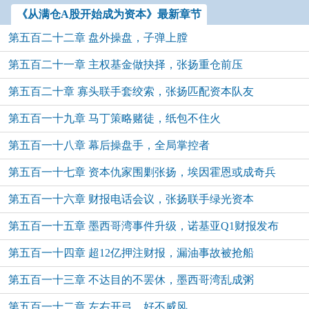
《从满仓A股开始成为资本》最新章节
第五百二十二章 盘外操盘，子弹上膛
第五百二十一章 主权基金做抉择，张扬重仓前压
第五百二十章 寡头联手套绞索，张扬匹配资本队友
第五百一十九章 马丁策略赌徒，纸包不住火
第五百一十八章 幕后操盘手，全局掌控者
第五百一十七章 资本仇家围剿张扬，埃因霍恩或成奇兵
第五百一十六章 财报电话会议，张扬联手绿光资本
第五百一十五章 墨西哥湾事件升级，诺基亚Q1财报发布
第五百一十四章 超12亿押注财报，漏油事故被抢船
第五百一十三章 不达目的不罢休，墨西哥湾乱成粥
第五百一十二章 左右开弓，好不威风