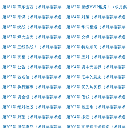
推荐票求追订！）
推荐票求追订！）
第181章 声东击西（求月票推荐票
第182章 超级VVIP服务！（求月票
求追订！）
推荐票求追订！）
第183章 阳谋（求月票推荐票求追
第184章 对策（求月票推荐票求追
订！）
订！）
第185章 统战（求月票推荐票求追
第186章 华润相邀（求月票推荐票
订！）
求追订！）
第187章 烽火连天（求月票推荐票
第188章 交锋（求月票推荐票求追
求追订！）
订！）
第189章 三线作战！（求月票推荐
第190章 特别顾问（求月票推荐票
票求追订！）
求追订！）
第191章 亮相（求月票推荐票求追
第192章 应对（求月票推荐票求追
订！）
订！）
第193章 公告（求月票推荐票求追
第194章 资本无国界（求月票推荐
订！）
票求追订！）
第195章 匿名信（求月票推荐票求
第196章 汇丰的意志（求月票推荐
追订！）
票求追订！）
第197章 执行董事（求月票推荐票
第198章 优先购买权（求月票推荐
求追订！）
票求追订！）
第199章 资金链（求月票推荐票求
第200章 借钱（求月票推荐票求追
追订！）
订！）
第201章 绝对控股（求月票推荐票
第202章 包玉刚（求月票推荐票求
求追订！）
追订！）
第203章 野望（求月票推荐票求追
第204章 搬迁（求月票推荐票求追
订！）
订！）
第205章 腾笼换鸟（求月票推荐票
第206章 高果糖玉米糖浆（求月票