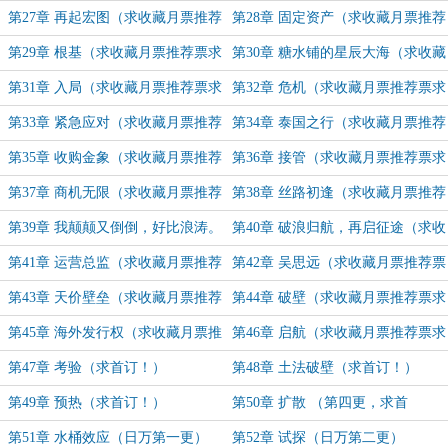
票求追读）
第27章 再起宏图（求收藏月票推荐
第28章 固定资产（求收藏月票推荐
票求追读）
票求追读）
第29章 根基（求收藏月票推荐票求
第30章 糖水铺的星辰大海（求收藏
追读）
月票推荐票求追读）
第31章 入局（求收藏月票推荐票求
第32章 危机（求收藏月票推荐票求
追读）
追读）
第33章 紧急应对（求收藏月票推荐
第34章 泰国之行（求收藏月票推荐
票求追读）
票求追读）
第35章 收购金象（求收藏月票推荐
第36章 接管（求收藏月票推荐票求
票求追读）
追读）
第37章 商机无限（求收藏月票推荐
第38章 丝路初逢（求收藏月票推荐
票求追读）
票求追读）
第39章 我颠颠又倒倒，好比浪涛。
第40章 破浪归航，再启征途（求收
（求收藏月票推荐票求追读）
藏月票推荐票求追读）
第41章 运营总监（求收藏月票推荐
第42章 吴思远（求收藏月票推荐票
票求追读）
求追读）
第43章 天价壁垒（求收藏月票推荐
第44章 破壁（求收藏月票推荐票求
票求追读）
追读）
第45章 海外发行权（求收藏月票推
第46章 启航（求收藏月票推荐票求
荐票求追读）
追读）
第47章 考验（求首订！）
第48章 土法破壁（求首订！）
第49章 预热（求首订！）
第50章 扩散 （第四更，求首
订！）
第51章 水桶效应（日万第一更）
第52章 试探（日万第二更）