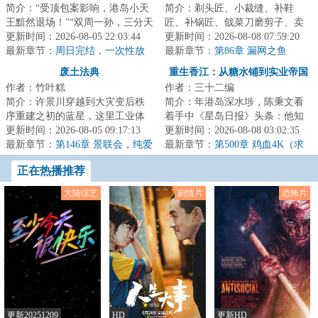
简介：“受顶包案影响，港岛小天
简介：剃头匠、小裁缝、补鞋
王黯然退场！”“双周一孙，三分天
匠、补锅匠、戗菜刀磨剪子、卖
下，华语乐坛新势力！”“新时代华
更新时间：2026-08-05 22:03:44
糖葫芦的、打麻糖的、鸡毛换糖
更新时间：2026-08-08 07:59:20
语乐...
最新章节：
周日完结，一次性放
的、……这些跑单...
最新章节：
第86章 漏网之鱼
出
废土法典
重生香江：从糖水铺到实业帝国
作者：竹叶糕
作者：三十二编
简介：许景川穿越到大灾变后秩
简介：年港岛深水埗，陈秉文看
序重建之初的蓝星，这里工业体
着手中《星岛日报》头条：他知
系崩塌、人口锐减、土地变质、
更新时间：2026-08-05 09:17:13
道自己重生在了最完美的年代。
更新时间：2026-08-08 03:02:35
犯罪横行、权力...
最新章节：
第146章 景联会，纯爱
这一世，他不在...
最新章节：
第500章 鸡血4K（求
战士倒下了（求月票）
月票推荐票求追订）
正在热播推荐
大陆综艺
剧情片
恐怖片
更新20251209
HD
更新HD