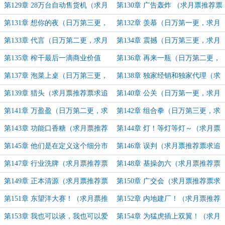
票求追读）
求追读）
第129章 28万台自动售货机（求月
第130章 广告轰炸 （求月票推荐票
票推荐票求追读）
求追读）
第131章 想你的夜（日万第三更，
第132章 羡慕（日万第一更，求月
求月票推荐票求追读）
票推荐票求追读）
第133章 代言（日万第二更，求月
第134章 震撼（日万第三更，求月
票推荐票求追读）
票推荐票求追读）
第135章 榨干最后一滴商业价值
第136章 再来一瓶（日万第二更，
（日万第一更，求月票推荐票求追
求月票推荐票求追读）
第137章 泡菜上桌（日万第三更，
第138章 独家经销和独家代理（求
读）
求月票推荐票求追读）
月票推荐票求追读）
第139章 猎头（求月票推荐票求追
第140章 公关（日万第一更，求月
读）
票推荐票求追读）
第141章 万盈盈（日万第二更，求
第142章 组合拳（日万第三更，求
月票推荐票求追读）
月票推荐票求追读）
第143章 功能口香糖（求月票推荐
第144章 灯！等灯等灯～（求月票
票求追读）
推荐票求追读）
第145章 他们是在定义这个细分市
第146章 误判（求月票推荐票求追
场！（求月票推荐票求追读）
读）
第147章 行业洗牌（求月票推荐票
第148章 基操勿六（求月票推荐票
求追读）
求追读）
第149章 正本清源（求月票推荐票
第150章 广交会（求月票推荐票求
求追读）
追读）
第151章 东望洋大赛！（求月票推
第152章 内地建厂！（求月票推荐
荐票求追读）
票求追读）
第153章 我也可以谈，我也可以爱
第154章 为猛虎插上双翼！（求月