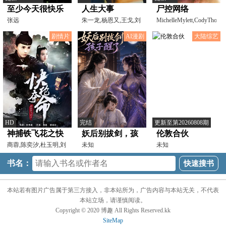
至少今天很快乐
人生大事
尸控网络
张远
朱一龙,杨恩又,王戈,刘
MichelleMylett,CodyThomp
陆,罗京民,吴倩,郑卫
亚当·克里斯
剧情片
AI漫剧
大陆综艺
HD
完结
更新至第20260808期
神捕铁飞花之快
妖后别拔剑，孩
伦敦合伙
枪夺命
商蓉,陈奕汐,杜玉明,刘
子醒了
未知
未知
冠霖,马维福
书名：
本站若有图片广告属于第三方接入，非本站所为，广告内容与本站无关，不代表
本站立场，请谨慎阅读。
Copyright © 2020 博趣 All Rights Reserved.kk
SiteMap