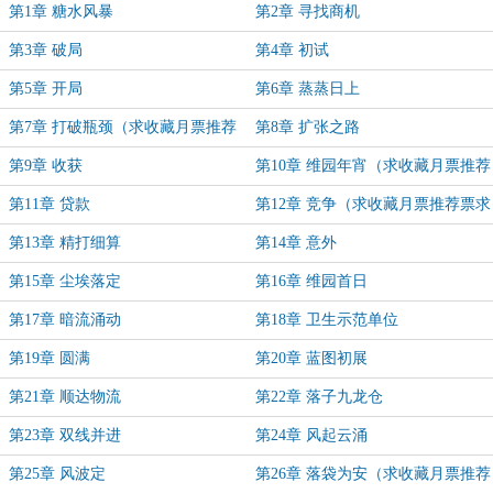
第1章 糖水风暴
第2章 寻找商机
第3章 破局
第4章 初试
第5章 开局
第6章 蒸蒸日上
第7章 打破瓶颈（求收藏月票推荐
第8章 扩张之路
票）
第9章 收获
第10章 维园年宵（求收藏月票推荐
票）
第11章 贷款
第12章 竞争（求收藏月票推荐票求
追读）
第13章 精打细算
第14章 意外
第15章 尘埃落定
第16章 维园首日
第17章 暗流涌动
第18章 卫生示范单位
第19章 圆满
第20章 蓝图初展
第21章 顺达物流
第22章 落子九龙仓
第23章 双线并进
第24章 风起云涌
第25章 风波定
第26章 落袋为安（求收藏月票推荐