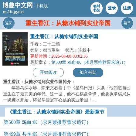
博趣中文网
手机版
临时
登录
注册
书架
m.1bqg.net
重生香江：从糖水铺到实业帝国
返回
菜单
重生香江：从糖水铺到实业帝国
作者：三十二编
类别：都市重生
状态：连载中
更新时间：2026-08-08 03:02:35
最新章节：
第500章 鸡血4K（求月票推荐票求追订）
开始阅读
加入书架
重生香江：从糖水铺到实业帝国简介：
年港岛深水埗，陈秉文看着手中《星岛日报》头条：他知道自己
重生在了最完美的年代。这一世，他不在棋盘争锋，他要执掌棋局从
一碗糖水开始，铸就掌控寰宇心跳的实业帝国！...
《重生香江：从糖水铺到实业帝国》最新章节
第500章 鸡血4K（求月票推荐票求追订）
第499章 共享4K（求月票推荐票求追订）