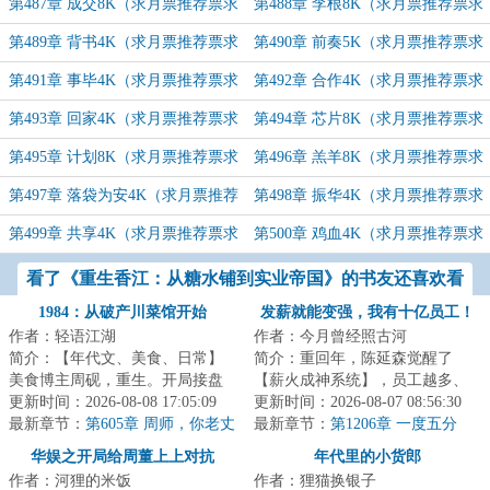
追订）
追订）
第487章 成交8K（求月票推荐票求
第488章 李根8K（求月票推荐票求
追订）
追订）
第489章 背书4K（求月票推荐票求
第490章 前奏5K（求月票推荐票求
追订）
追订）
第491章 事毕4K（求月票推荐票求
第492章 合作4K（求月票推荐票求
追订）
追订）
第493章 回家4K（求月票推荐票求
第494章 芯片8K（求月票推荐票求
追订）
追订）
第495章 计划8K（求月票推荐票求
第496章 羔羊8K（求月票推荐票求
追订）
追订）
第497章 落袋为安4K（求月票推荐
第498章 振华4K（求月票推荐票求
票求追订）
追订）
第499章 共享4K（求月票推荐票求
第500章 鸡血4K（求月票推荐票求
追订）
追订）
看了《重生香江：从糖水铺到实业帝国》的书友还喜欢看
1984：从破产川菜馆开始
发薪就能变强，我有十亿员工！
作者：轻语江湖
作者：今月曾经照古河
简介：【年代文、美食、日常】
简介：重回年，陈延森觉醒了
美食博主周砚，重生。开局接盘
【薪火成神系统】，员工越多、
一家破产川菜馆。跷脚牛肉、夫
更新时间：2026-08-08 17:05:09
工资越高，薪火积累越快，能力
更新时间：2026-08-07 08:56:30
妻肺片、麻婆豆...
最新章节：
第605章 周师，你老丈
就越强！精神+，...
最新章节：
第1206章 一度五分
人是当官的吧？（1.2w）
钱，电价地板！我想把这个世界
华娱之开局给周董上上对抗
年代里的小货郎
变成一家公司！
作者：河狸的米饭
作者：狸猫换银子