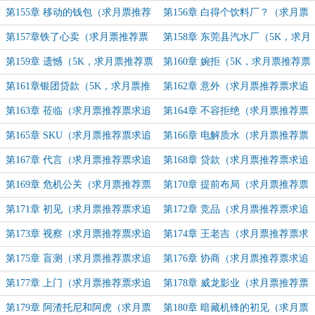
国！（求月票推荐票求追读）
票推荐票求追读）
第155章 移动的钱包（求月票推荐
第156章 白得个饮料厂？（求月票
票求追读）
推荐票求追读）
第157章铁了心卖（求月票推荐票
第158章 东莞县汽水厂（5K，求月
求追读）
票推荐票求追读）
第159章 遗憾（5K，求月票推荐票
第160章 婉拒（5K，求月票推荐票
求追读）
求追读）
第161章银团贷款（5K，求月票推
第162章 意外（求月票推荐票求追
荐票求追订！）
订！）
第163章 莅临（求月票推荐票求追
第164章 不容拒绝（求月票推荐票
订！）
求追订！）
第165章 SKU（求月票推荐票求追
第166章 电解质水（求月票推荐票
订！）
求追订！）
第167章 代言（求月票推荐票求追
第168章 贷款（求月票推荐票求追
订！）
订！）
第169章 危机公关（求月票推荐票
第170章 提前布局（求月票推荐票
求追订！）
求追订！）
第171章 初见（求月票推荐票求追
第172章 竞品（求月票推荐票求追
订！）
订！）
第173章 视察（求月票推荐票求追
第174章 王老吉（求月票推荐票求
订！）
追订！）
第175章 盲测（求月票推荐票求追
第176章 协商（求月票推荐票求追
订！）
订！）
第177章 上门（求月票推荐票求追
第178章 威龙影业（求月票推荐票
订！）
求追订！）
第179章 阿渣托尼和阿虎（求月票
第180章 暗藏机锋的初见（求月票