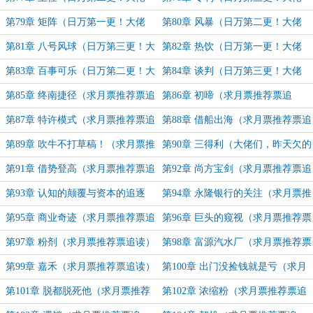
们！求月票推荐票追读！）
们！求月票推荐票追读！）
第79章 矩阵（日万第一更！大佬
第80章 风暴（日万第二更！大佬
们！求月票推荐票追读！）
们！求月票推荐票追读！）
第81章 八号风球（日万第三更！大
第82章 热饮（日万第一更！大佬
佬们！求月票推荐票追读！）
们！求月票推荐票追读！）
第83章 百事可乐（日万第二更！大
第84章 谈判（日万第三更！大佬
佬们！求月票推荐票追读！）
们！求月票推荐票追读！）
第85章 终南捷径（求月票推荐票追
第86章 初啼（求月票推荐票追
读！）
读！）
第87章 特许模式（求月票推荐票追
第88章 借船出海（求月票推荐票追
读！）
读！）
第89章 吹牛不打草稿！（求月票推
第90章 三得利（大佬们，昨天欠的
荐票追读！）
加上今天全补上了。求月票推荐票追
第91章 借势登高（求月票推荐票追
第92章 尚方宝剑（求月票推荐票追
读）
读）
读）
第93章 认知的颠覆与资本的追逐
第94章 永隆银行的关注（求月票推
（求月票推荐票追读）
荐票追读）
第95章 商业奇迹（求月票推荐票追
第96章 巨头的窥视（求月票推荐票
读）
追读）
第97章 粉剂（求月票推荐票追读）
第98章 富源汽水厂（求月票推荐票
追读）
第99章 嘉禾（求月票推荐票追读）
第100章 出门没捡钱就是亏（求月
票推荐票追读）
第101章 脱都脱死他（求月票推荐
第102章 浓缩粉（求月票推荐票追