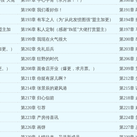
图强”大佬
第187章 手心手背（求月票！！）
第188
第190章 我们看好你！
第191章
第193章 有车之人（为“从此发愤图强”盟主加更）
第194
盟主加
第196章 私人定制（感谢“Bt笙”大佬打赏盟主）
第197
第199章 我现在火气很大
第200
主加更。）
第202章 先礼后兵
第203章
第205章 狂野的时代
第206
更。）
第208章 面食店开业（爆更，求月票。）
第209章
第211章 你挺有尿儿啊？
第212
第214章 张景辰的避风港
第215
第217章 归心似箭
第218章
第220章 引荐
第221章
第223章 产房传喜讯
第224章
）
第226章 画饼
第227章