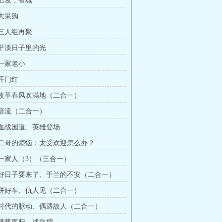
 出发，省城
 大采购
 三人组再聚
章 平淡日子里的光
 一家老小
 开门红
章 改革春风吹满地（二合一）
章 暗流（二合一）
章 血战国道、英雄登场
章 二哥的烦恼：太受欢迎怎么办？
章 一家人（3）（三合一）
章 好日子要来了、于兰的不安（二合一）
章 拼好车、仇人见（二合一）
章 时代的脉动、偶遇故人（二合一）