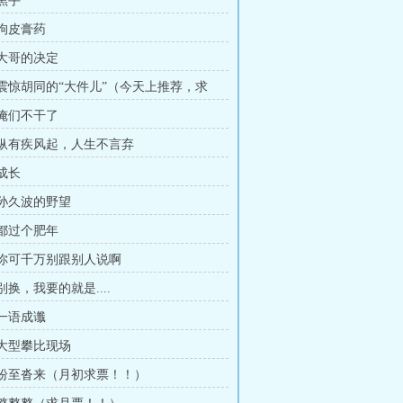
 黑手
 狗皮膏药
 大哥的决定
章 震惊胡同的“大件儿”（今天上推荐，求
 俺们不干了
章 纵有疾风起，人生不言弃
 成长
 孙久波的野望
 都过个肥年
章 你可千万别跟别人说啊
 别换，我要的就是....
 一语成谶
 大型攀比现场
章 纷至沓来（月初求票！！）