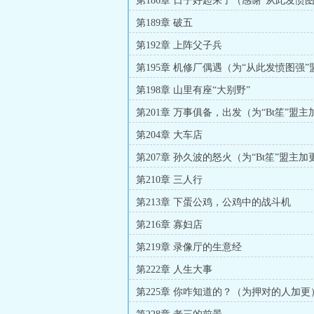
第186章 日子好起来了（感谢“从此发愤
打赏盟主）
第189章 破五
第192章 上阵父子兵
第195章 机修厂偶遇（为“从此发愤图强”
更）
第198章 山里有座“大别野”
第201章 万事俱备，出发（为“Bt笙”盟
第204章 大车店
第207章 孙久波的怒火（为“Bt笙”盟主加
第210章 三人行
第213章 下蛋公鸡，公鸡中的战斗机
第216章 寡妇店
第219章 录像厅的生意经
第222章 人生大事
第225章 你咋知道的？（为押对的人加更