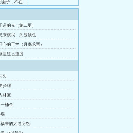
用面子，不在
过上幸福生
有动则上亿的
章 正道的光（第二更）
章 飞来横祸、久波顶包
章 开心的于兰（月底求票）
 就是这么速度
得与失
我要验牌
再入林区
第一桶金
买煤
 幸福来的太过突然