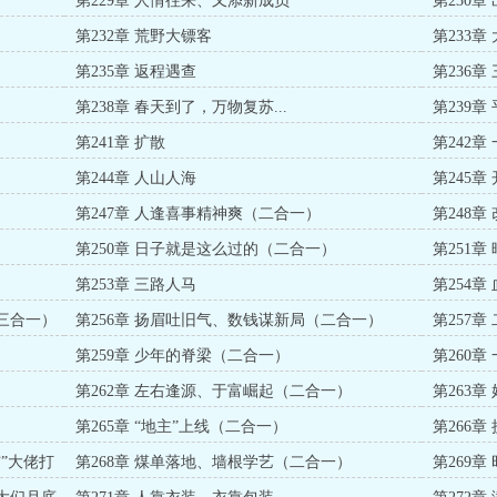
第229章 人情往来、又添新成员
第230章
第232章 荒野大镖客
第233章
第235章 返程遇查
第236章
第238章 春天到了，万物复苏...
第239
第241章 扩散
第242章
第244章 人山人海
第245章
第247章 人逢喜事精神爽（二合一）
第248
第250章 日子就是这么过的（二合一）
第251
第253章 三路人马
第254
（三合一）
第256章 扬眉吐旧气、数钱谋新局（二合一）
第257
第259章 少年的脊梁（二合一）
第260
第262章 左右逢源、于富崛起（二合一）
第263
第265章 “地主”上线（二合一）
第266
与”大佬打
第268章 煤单落地、墙根学艺（二合一）
第269