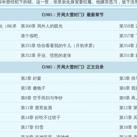
弥补曾经犯下的错。这一世，张景辰化身宠妻狂魔。他摒弃恶习，放下没
远离花天酒地。踏踏实实的走好每一步，大钱小钱两手抓，只为了让家人
《1985：开局大雪封门》最新章节
世，不光为了自己，还为了家人。...这是一个普通人的普通重生故事。没
层小人物的奋斗史。...
化（8K求
第360章 局外人的眼光
第359
请个假吧
第357
第355章 给你看看我的牛儿（月初求票）
第354
第352章 开业、愤怒的老张
第351章
《1985：开局大雪封门》正文目录
第2章 封窗
第3章 
第5章 傻狍子
第6章 
第8章 空手而归与争吵
第9章 
第11章 鹿茸血酒
第12章 
第14章 好吃不过饺子
第15章 
第17章 扫雪
第18章