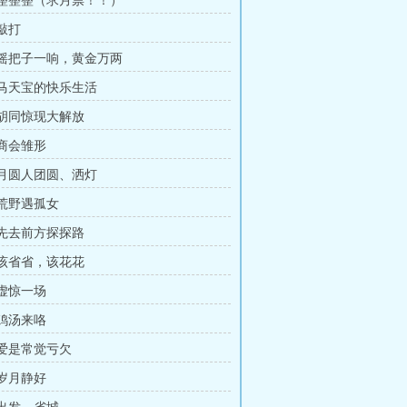
章 整整整（求月票！！）
 敲打
章 摇把子一响，黄金万两
章 马天宝的快乐生活
章 胡同惊现大解放
 商会雏形
章 月圆人团圆、洒灯
 荒野遇孤女
章 先去前方探探路
章 该省省，该花花
 虚惊一场
 鸡汤来咯
 爱是常觉亏欠
 岁月静好