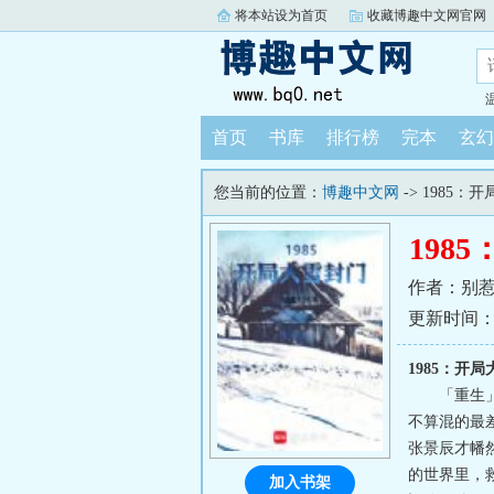
将本站设为首页
收藏博趣中文网官网
首页
书库
排行榜
完本
玄幻
您当前的位置：
博趣中文网
-> 1985：
198
作者：别
更新时间：202
1985：开
「重生
不算混的最
张景辰才幡
的世界里，
加入书架