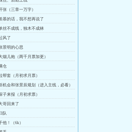
章 踩点、后勤上线
章 开张（三章一万字）
章 羡慕的话，我不想再说了
章 单丝不成线，独木不成林
 起风了
 张景明的心思
章 大烟儿炮（两千月票加更）
 满仓
章 拉帮套（月初求月票）
章 新机会和张景辰规划（进入主线，必看）
章 探子来报（月初求票）
 大哥回来了
 归队
 干他！（6k）