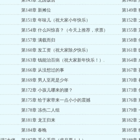
第145章 北国饭店
第146章
第148章 新摊位
第149章
第151章 年味儿（祝大家小年快乐）
第152章
第154章 什么叫惊喜？（今天上推荐，求票）
第155
票）
第157章 满载而归
第158章
第160章 发工资（祝大家除夕快乐）
第161
第163章 钱能治百病（祝大家新年快乐！）.
第164章
第166章 从没想过的事
第167章
第169章 男人至死是少年
第170章
第172章 小孩儿哪来的腰？
第173
第175章 给于家带来一点小小的震撼
第176章
第178章 冻伤二人组
第179章
第181章 龙王归来
第182章
第184章 春晚
第185