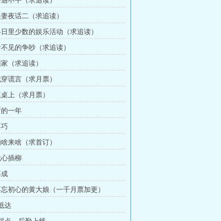
 路遇不平（求追读）
 夫妻夜话二（求追读）
 冬日里少数的娱乐活动（求追读）
 看不见的争吵（求追读）
 回家（求追读）
 戳穿谎言（求月票）
 饭桌上（求月票）
新的一年
不巧
 怕啥来啥（求首订）
无心插柳
事成
 不忘初心的黄大娘（一千月票加更）
 抵达