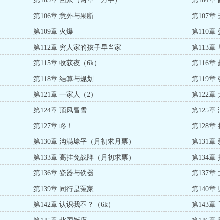
第103章 回家（两章一万字）
第104
第106章 意外与果断
第107
第109章 火爆
第110
第112章 穷人家的孩子早当家
第113
第115章 收获夜（6k）
第116章
第118章 结算与规划
第119章
第121章 一家人（2）
第122
第124章 顶风冒雪
第125章
第127章 咚！
第128
第130章 沟满壕平（月初求月票）
第131
第133章 高挂免战牌（月初求票）
第134
第136章 瓷器与铁器
第137章
第139章 同行是冤家
第140章
第142章 认识我不？（6k）
第143章