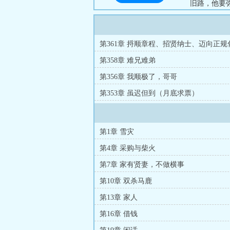
旧路，他要
眼高手低，
活。人活一
资产，只有底
第361章 捋顺章程、招贤纳士、迈向正规
月票）
第358章 难兄难弟
第356章 我顺极了，哥哥
第353章 虽迟但到（月底求票）
第1章 雪灾
第4章 采购与柴火
第7章 家有贤妻，不做横事
第10章 双杀马鹿
第13章 家人
第16章 借钱