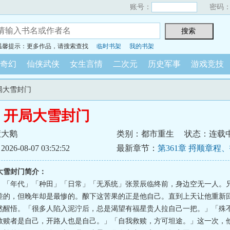
账号：
密码
温馨提示：更多作品，请搜索查找
临时书架
我的书架
奇幻
仙侠武侠
女生言情
二次元
历史军事
游戏竞技
开局大雪封门
5：开局大雪封门
惹大鹅
类别：都市重生
状态：连载
6-08-07 03:52:52
最新章节：
第361章 捋顺章程
迈向正规化（8K求月票）
局大雪封门简介：
」「年代」「种田」「日常」「无系统」张景辰临终前，身边空无一人。
差的，但晚年却是最惨的。酿下这苦果的正是他自己。直到上天让他重新
然醒悟。「很多人陷入泥泞后，总是渴望有福星贵人拉自己一把。」「殊
救赎者是自己，开路人也是自己。」「自我救赎，方可坦途。」这一次，