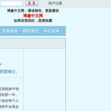
：
用户注册
博趣中文网：看啥都有、更新最快
博趣中文网
如果你觉得好，恳请收藏
灵异悬疑
都市重生
科幻未来
中
、招贤纳士、
兄弟姐妹中他
回到那一年。
不知在每个人
他绝不会再走