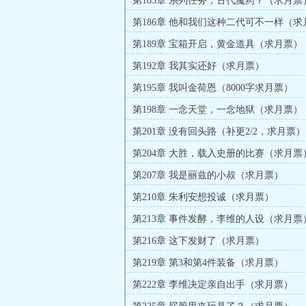
第183章 系列任务，古代魔药？（求月票
第186章 他和我们这种二代可不一样（求
第189章 宝箱开启，黄金道具（求月票）
第192章 我其实还好（求月票）
第195章 我叫金荷恩（8000字求月票）
第198章 一念天堂，一念地狱（求月票）
第201章 没有回头路（补更2/2，求月票）
第204章 大胜，载入史册的比赛（求月票
第207章 我是丽兹的小叔（求月票）
第210章 朱利安想投诚（求月票）
第213章 事件发酵，李维的人设（求月票
第216章 这下发财了（求月票）
第219章 第3和第4件装备（求月票）
第222章 李维决定亲自出手（求月票）