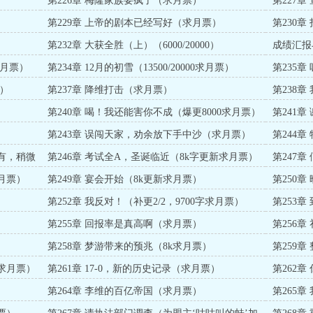
第226章 梅隆家族要疯了（求月票）
第227
第229章 上帝的剧本已经写好（求月票）
第230
第232章 大获全胜（上）（6000/20000）
成绩汇报
0求月票）
第234章 12月的初雪（13500/20000求月票）
第235章
票）
第237章 降维打击（求月票）
第238
）
第240章 喝！我还能害你不成（爆更8000求月票）
第241
）
第243章 误闯天家，劝余放下手中沙（求月票）
第244章
票）
还有，稍微
第246章 考试全A，圣诞临近（8k字更新求月票）
第247
求月票）
第249章 宴会开始（8k更新求月票）
第250
）
第252章 我反对！（补更2/2，9700字求月票）
第253
第255章 回报率是真高啊（求月票）
第256章
第258章 梦游带来的预兆（8k求月票）
第259
（求月票）
第261章 17-0，新的历史记录（求月票）
第262
更新求月
）
第264章 李维的百亿帝国（求月票）
第265