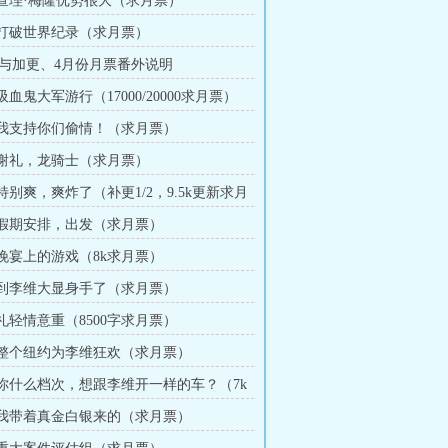
章 查理·梅隆优势很大（求月票）
章 打破世界纪录（求月票）
与加更、4月份月票番外说明
 吸血鬼大军游行（17000/20000求月票）
章 我支持你们偷情！（求月票）
章 谢礼，龙骑士（求月票）
 特别爽，爽炸了（补更1/2，9.5k更新求月
章 假期安排，出发（求月票）
章 晚宴上的游戏（8k求月票）
章 到李维大显身手了（求月票）
 礼轻情意重（8500字求月票）
章 整个纽约为李维狂欢（求月票）
章 你什么档次，想跟李维开一样的车？（7k
票）
章 我带着真金白银来的（求月票）