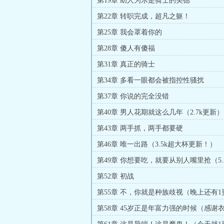
第19章 助人为乐是骑士的美德
第22章 转职完成，超凡之躯！
第25章 我会罩着你的
第28章 傻人有傻福
第31章 真正的骑士
第34章 多看一眼都会被指控性骚扰
第37章 你说的完全没错
第40章 男人花期就这么几年（2.7k更新）
第43章 两手抓，两手都要硬
第46章 唯一出路（3.5k超大杯更新！）
第49章 你想要吃，就要从别人嘴里抢（5.
杯）
第52章 初战
第55章 不，你就是种族歧视（晚上还有1
第58章 45岁正是年富力强的时候（感谢
月票！！！）