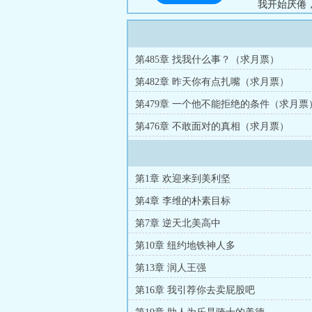
我开始厌倦，
------
心追读...
第485章 找我什么事？（求月票）
第482章 昨天你有点扎嘴（求月票）
第479章 一个他不能拒绝的条件（求月票
第476章 不敢面对的真相（求月票）
第1章 欢迎来到美利坚
第4章 李维的朴素目标
第7章 逆天北美高中
第10章 纽约地铁神人多
第13章 润人王强
第16章 我引荐你去卖屁股吧