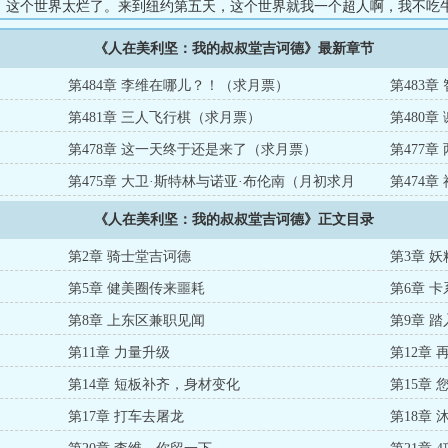
这个世界太烂了。来到纽约第五天，这个世界就我一个超人啊，我不吃牛肉。---
-【唯我独法】【无敌】【错位系统】【都市文】已有百万字完本高订都市文，
《人在美利坚：我的叔叔堂吉诃德》最新章节
第484章 李维在哪儿？！（求月票）
第483
补更1/3）
第481章 三人飞行棋（求月票）
第480
）
第478章 这一天终于还是来了（求月票）
第477
第475章 大卫·斯特林与诺亚·布伦南（月初求月
第474
票）
《人在美利坚：我的叔叔堂吉诃德》正文目录
第2章 骑士堂吉诃德
第3章 
第5章 健美圈传来噩耗
第6章 卡
第8章 上东区兼职见闻
第9章 
第11章 力量升级
第12章
第14章 短板补齐，身材变化
第15章
第17章 打车去屠龙
第18章