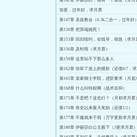
第142章 伊丽莎白：我有一个朋友（求月
加更，过年好，求月票
第147章 圣徒教会（6.3k二合一，过年好
第150章 把异端烧死！
第153章 回归纽约，在线等，很急（求月
第156章 及时雨（求月票）
第159章 这里站不下那么多人
第162章 你坏了道上的规矩（还债6/7，
第165章 皇家骑士学院，进阶要求（月
第168章 什么叫特权啊（战术后仰）
第171章 不是吧？这也行？（月初求月票
第174章 有史以来最大奖励（还债1/2）
第177章 不服就来干我（万字更新求月票
第180章 伊丽莎白公主殿下（3更求月票