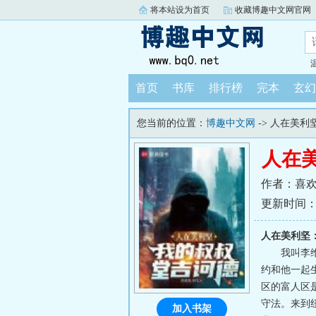
将本站设为首页
收藏博趣中文网官网
首页
书库
排行榜
完本
玄幻
您当前的位置：
博趣中文网
-> 人在美
人在
作者：喜
更新时间：202
人在美利坚
我叫李
约和他一起
区的富人区是
守法。来到
加入书架