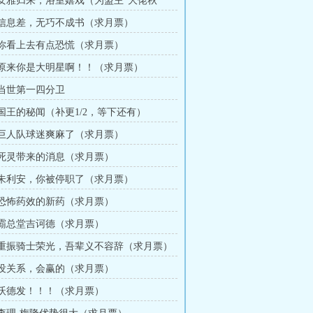
章 安雅归来，浴室嬉戏（为盟主“大佬秋
章 信息差，无巧不成书（求月票）
章 你看上去有点恐慌（求月票）
章 原来你是大明星啊！！（求月票）
章 当世第一四分卫
章 国王的秘闻（补更1/2，等下还有）
章 巨人队球迷爽麻了（求月票）
章 死灵带来的消息（求月票）
章 朱利安，你被停职了（求月票）
章 恐怖药效的新药（求月票）
章 霸总堂吉诃德（求月票）
章 重振骑士荣光，吾辈义不容辞（求月票）
章 没关系，会赢的（求月票）
章 沃德发！！！（求月票）