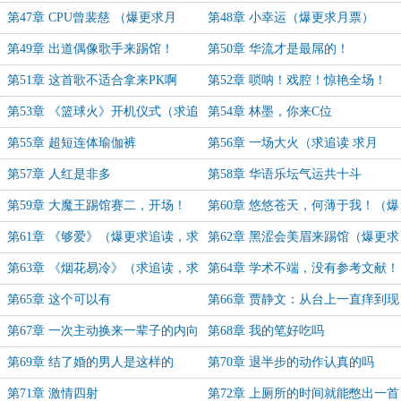
票）
求月票）
第47章 CPU曾裴慈 （爆更求月
第48章 小幸运（爆更求月票）
票）
第49章 出道偶像歌手来踢馆！
第50章 华流才是最屌的！
第51章 这首歌不适合拿来PK啊
第52章 唢呐！戏腔！惊艳全场！
（求追读，求月票！））
第53章 《篮球火》开机仪式（求追
第54章 林墨，你来C位
读）
第55章 超短连体瑜伽裤
第56章 一场大火（求追读 求月
票）
第57章 人红是非多
第58章 华语乐坛气运共十斗
第59章 大魔王踢馆赛二，开场！
第60章 悠悠苍天，何薄于我！（爆
更求月票！求追读！）
第61章 《够爱》（爆更求追读，求
第62章 黑涩会美眉来踢馆（爆更求
月票！）
月票，求追读！）
第63章 《烟花易冷》（求追读，求
第64章 学术不端，没有参考文献！
月票！）
（爆更求追读，求月票！）
第65章 这个可以有
第66章 贾静文：从台上一直痒到现
在
第67章 一次主动换来一辈子的内向
第68章 我的笔好吃吗
第69章 结了婚的男人是这样的
第70章 退半步的动作认真的吗
第71章 激情四射
第72章 上厕所的时间就能憋出一首