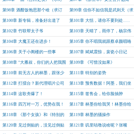
阅，求月票！）
（求订阅，求月票！）
第98章 酒酣饭饱思那个啥（求订
第99章 信你不如信我是武则天（求
阅，求月票）
订阅，求月票）
第100章 新专辑，准备好出道了
第101章 大恬，请你不要到处......
吗！
第102章 竹联帮太子爷
第103章 天晴了，雨停了，杨宗伟
觉得自己又行了
第104章 大魔王还在进步！
第105章 你不唱我就跟蔡卓颜唱咯
第106章 关于小阁楼的一些事
第107章 斌斌震惊，裴瓷小日记
第108章 “大雁叔，你们的人把我围
第109章 《可惜没如果》
住了”
第110章 前无古人的林墨，跟张少
第111章 特别的姿势
含拍MV
第112章 打擂台？新代理唱片公司
第113章 预售数据！阿墨，我们坐
到天亮
第114章 这歌夯爆了！
第115章 签售会，给你脸抽肿
第116章 四万对一万，优势在我！
第117章 林墨你给我哭！林墨你给
我哭！
第118章 《那个女孩》和《特别的
第119章 林墨的骚操作
人》
第120章 见过倒贴的，没见过倒贴
第121章 叽里咕噜说啥呢？张嘴