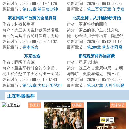
套，节奏也稀烂。虽然是流量偶
更新时间：2026-08-05 19:13:26
编剧会编剧，赚观众的钱为观众
更新时间：2026-08-06 06:57:36
像片剧，手艺...
最新章节：
第152章 第三集封神，
服务！娱乐圈说，...
最新章节：
第二百零五章 年度盘
会员爆了！章鱼怀儿子了，一句
点，沈逸达的行业地位
我在网购平台薅的全是真货
北美巫师，从开黑诊所开始
话让D8破防！
作者：杯盏长生酒
作者：亚斯特拉的回响
简介：大三实习生林默偶然发现
简介：罗杰的客户主打法外狂
自己的网购平台绝对保真，无论
徒，诊金常用子弹结算，隔壁邻
购买什么，都与商品介绍完全相
更新时间：2026-08-05 02:14:32
居不是销赃就是放贷。不过他能
更新时间：2026-08-05 02:14:17
符，一下子就打...
最新章节：
完本感言
看见伤口飘出的腐...
最新章节：
第280章 构装体附魔
（感谢大家的投票支持~）
东京医途
影综魂穿两界当富豪
作者：睡醒了会饿
作者：星辰V北拱
简介：重生平行时空的东京后，
简介：这里有古董局中局，志明
桐生和介憋了半天才写出一句“我
与春娇，傲慢与偏见，露水红
的高中成绩并不理想”，无奈之
更新时间：2026-08-06 10:37:43
颜，怪你过分美丽，老炮儿，硬
更新时间：2026-08-05 17:05:50
下，只能弃文...
最新章节：
第462章 大胆只要承担
汉，精英律师，三...
最新章节：
第1437章 人间至味是
风险
清欢
正在热播推荐
韩国剧
欧美剧
大陆综艺