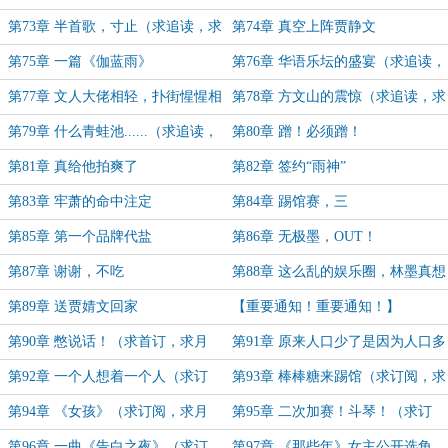
歌来
第73章 半首歌，寸止（求追读，求
第74章 真空上阵贾静文
月票）
第75章 一篇《伽蓝雨》
第76章 华语乐坛的盛宴（求追读，
求月票）
第77章 文人大佬相轻，扑街惺惺相
第78章 方文山的震惊（求追读，求
惜（求追读，求月票）！
月票！）
第79章 什么青蛙池......（求追读，
第80章 蹭！必须蹭！
求月票！）
第81章 真给他拍爽了
第82章 签约“雨神”
第83章 牢萧的命中注定
第84章 踢馆赛，三
第85章 第一个品牌代盐
第86章 无极墨，OUT！
第87章 谢谢，不吃
第88章 这么乱的娱乐圈，林墨真想
来看看（求追读，求月票！）
第89章 送贾婧文回家
【重要通知！重要通知！】
第90章 憋说话！（求首订，求月
第91章 原来人口少了是因为人口多
票！）
了（求订阅，求月票！）
第92章 一个人想着一个人（求订
第93章 棒棒糖来踢馆（求订阅，求
阅，求月票！）
月票！）
第94章 《女孩》（求订阅，求月
第95章 二次加赛！斗琴！（求订
票！）
阅，求月票！）
第96章 一曲《告白之夜》（求订
第97章 《那些年》女主公开选角