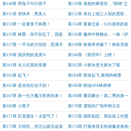
怡
第149章 用兔子勾引饺子
第150章 裴慈的裤里丝，“雨神”之
名！
第151章 录快本，黑美人
第152章 来自上戏三人组的震惊，
面试官林墨
第153章 一定要拿下林墨！
第154章 要素过多，COS老师的裴
慈
第155章 林墨：你可别忘了，我是
第156章 徽州中秋晚会，一曲《庐
歌手
州月》
第157章 一字马的大恬恬，双满月
第158章 收视率夯爆了！林执导探
更圆！
班！
第159章 国庆档的龙虎斗
第160章 《那些年》上映！
第161章 令人狂喜的突袭
第162章 小家伙变大家伙了呢
第163章 起飞！
第164章 群体起飞 唐僧肉林墨
第165章 是你先吐信子的！
第166章 精油SPA林师傅
第167章 新一任大魔王即将到来！
第168章 重回舞台！第二季的第一
个满分现场诞生！
第169章 小黑子
第170章 震惊的广电申鹤主任
第171章 巨龙撞击！太提气了！
第172章 国民初恋：我在床上对墨
哥承诺过
第173章 大恬恬，你怎么能当这裴
第174章 打脸来得太快就像龙卷风~