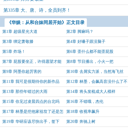
第335章 大、唐、诗，全员到齐！
《华娱：从和台妹同居开始》正文目录
第1章 超级星光大道
第2章 脚麻吗？
第3章 绑定萧敬滕
第4章 好嗓子跟没脑子
第5章 炸场！
第6章 歪什么都不能歪屁股
第7章 屁股要坐正，许得愿望才能
第8章 节目播出，小火一把
达成！
第9章 阿墨你超厉害的
第10章 去屑实力派，当然海飞丝
第11章 我可是很期待你的新作品
第12章 林墨，会飙高音没什么了不
起
第13章 那些年错过的大雨
第14章 将头发梳成大人模样
第15章 你见过凌晨四点的台北吗
第16章 不错哦，杰伦
第17章 林墨是挖他家祖坟了还是怎
第18章 收视率飙升
样
第19章 华研应该尽快出手，签下
第20章 奔驰上树