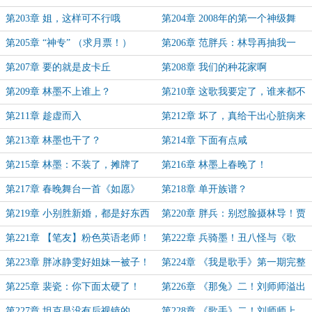
看）
第203章 姐，这样可不行哦
第204章 2008年的第一个神级舞
台！
第205章 “神专” （求月票！）
第206章 范胖兵：林导再抽我一
次！（求月票）
第207章 要的就是皮卡丘
第208章 我们的种花家啊
第209章 林墨不上谁上？
第210章 这歌我要定了，谁来都不
好使！
第211章 趁虚而入
第212章 坏了，真给干出心脏病来
了
第213章 林墨也干了？
第214章 下面有点咸
第215章 林墨：不装了，摊牌了
第216章 林墨上春晚了！
第217章 春晚舞台一首《如愿》
第218章 单开族谱？
（月底求月票！）
第219章 小别胜新婚，都是好东西
第220章 胖兵：别怼脸摄林导！贾
啊！
靖文：老师也要！（二合一）
第221章 【笔友】粉色英语老师！
第222章 兵骑墨！丑八怪与《歌
互联网战神李荣豪！（二合一）
手》阵容！（二合一）
第223章 胖冰静雯好姐妹一被子！
第224章 《我是歌手》第一期完整
（速看）！
版（二合一）！
第225章 裴瓷：你下面太硬了！
第226章 《那兔》二！刘师师溢出
像雨水~
第227章 坦克是没有后视镜的
第228章 《歌手》二！刘师师上