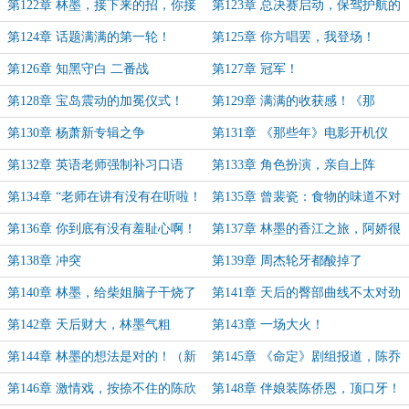
到这种程度的
第122章 林墨，接下来的招，你接
第123章 总决赛启动，保驾护航的
的住吗？
柴姐
第124章 话题满满的第一轮！
第125章 你方唱罢，我登场！
第126章 知黑守白 二番战
第127章 冠军！
第128章 宝岛震动的加冕仪式！
第129章 满满的收获感！《那
兔》！
第130章 杨萧新专辑之争
第131章 《那些年》电影开机仪
式，CP磕麻了
第132章 英语老师强制补习口语
第133章 角色扮演，亲自上阵
第134章 “老师在讲有没有在听啦！
第135章 曾裴瓷：食物的味道不对
打电话打电话！”
劲
第136章 你到底有没有羞耻心啊！
第137章 林墨的香江之旅，阿娇很
傻很天真
第138章 冲突
第139章 周杰轮牙都酸掉了
第140章 林墨，给柴姐脑子干烧了
第141章 天后的臀部曲线不太对劲
第142章 天后财大，林墨气粗
第143章 一场大火！
第144章 林墨的想法是对的！（新
第145章 《命定》剧组报道，陈乔
年快乐！）
恩
第146章 激情戏，按捺不住的陈欣
第148章 伴娘装陈侨恩，顶口牙！