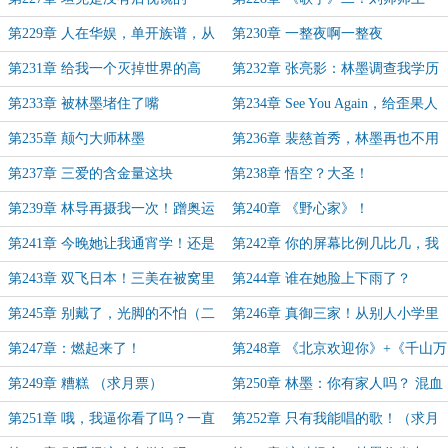
门！
第229章 人在华娱，单开族谱，从
第230章 一整夜啊一整夜
拒绝富婆开始
第231章 给我一个灭掉世界的高
第232章 张亮影：林墨调查我学历
音！
第233章 被林墨堵住了嘴
第234章 See You Again，给歪果人
亿点震撼
第235章 颠勺大师林墨
第236章 裴慈首秀，林墨再也不用
徒手开蚌壳了
第237章 三爱的含金量这块
第238章 悟空？大圣！
第239章 林导再摄我一次！蹭奥运
第240章 《野心家》！
蹭得漂亮！
第241章 今晚她让我通宵学！还是
第242章 你的屏幕比例几比几，我
西游？！（二合一）
想设你的比例
第243章 双飞日本！三美在被窝里
第244章 谁在她脸上下雨了？
斗！
第245章 别戴了，光脚的不怕（二
第246章 真御三家！从别人小学里
合一）
接过来的水你怎么直接喝？
第247章：燃起来了！
第248章 《北京欢迎你》+《千山万
水》！
第249章 糟糕 （求月票）
第250章 林墨：你有家人吗？ 混血
美女
第251章 哦，我逼你看了吗？一直
第252章 只有我能唱的歌！（求月