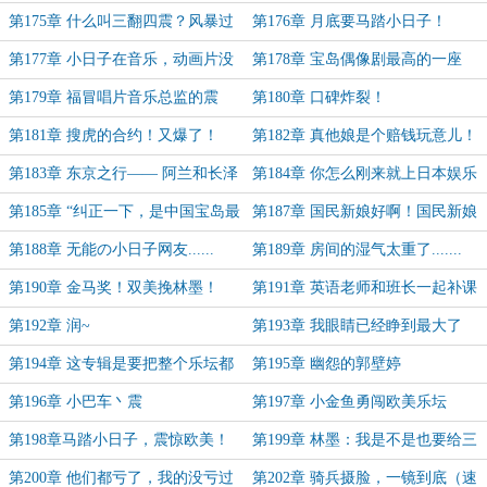
慈的面......
第175章 什么叫三翻四震？风暴过
第176章 月底要马踏小日子！
境，寸草不生！
第177章 小日子在音乐，动画片没
第178章 宝岛偶像剧最高的一座
亏待过
山，林墨！
第179章 福冒唱片音乐总监的震
第180章 口碑炸裂！
惊！这专辑.......
第181章 搜虎的合约！又爆了！
第182章 真他娘是个赔钱玩意儿！
第183章 东京之行—— 阿兰和长泽
第184章 你怎么刚来就上日本娱乐
雅美
头条了！
第185章 “纠正一下，是中国宝岛最
第187章 国民新娘好啊！国民新娘
红的艺人！”
得.......
第188章 无能の小日子网友......
第189章 房间的湿气太重了.......
第190章 金马奖！双美挽林墨！
第191章 英语老师和班长一起补课
第192章 润~
第193章 我眼睛已经睁到最大了
第194章 这专辑是要把整个乐坛都
第195章 幽怨的郭壁婷
炸掉吗
第196章 小巴车丶震
第197章 小金鱼勇闯欧美乐坛
第198章马踏小日子，震惊欧美！
第199章 林墨：我是不是也要给三
林墨这是在为国争光！
爷个投名状？
第200章 他们都亏了，我的没亏过
第202章 骑兵摄脸，一镜到底（速