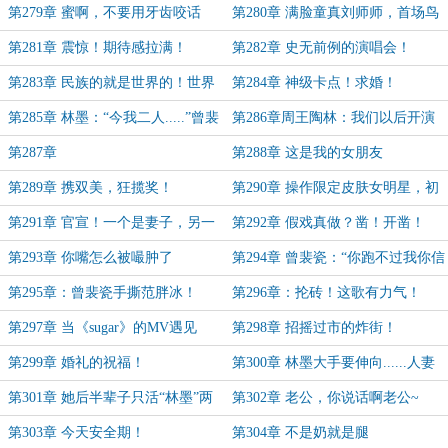
第279章 蜜啊，不要用牙齿咬话
第280章 满脸童真刘师师，首场鸟
筒！
巢演唱会！
第281章 震惊！期待感拉满！
第282章 史无前例的演唱会！
第283章 民族的就是世界的！世界
第284章 神级卡点！求婚！
的也可以是民族的！
第285章 林墨：“今我二人.....”曾裴
第286章周王陶林：我们以后开演
瓷：“今我夫妻二人！”
唱会也要这个标准吗？
第287章
第288章 这是我的女朋友
第289章 携双美，狂揽奖！
第290章 操作限定皮肤女明星，初
代跑男团集合！
第291章 官宣！一个是妻子，另一
第292章 假戏真做？凿！开凿！
个是情人！
第293章 你嘴怎么被嘬肿了
第294章 曾裴瓷：“你跑不过我你信
吗？”
第295章：曾裴瓷手撕范胖冰！
第296章：抡砖！这歌有力气！
第297章 当《sugar》的MV遇见
第298章 招摇过市的炸街！
《跑男》
第299章 婚礼的祝福！
第300章 林墨大手要伸向......人妻
感十足！
第301章 她后半辈子只活“林墨”两
第302章 老公，你说话啊老公~
个字！
第303章 今天安全期！
第304章 不是奶就是腿