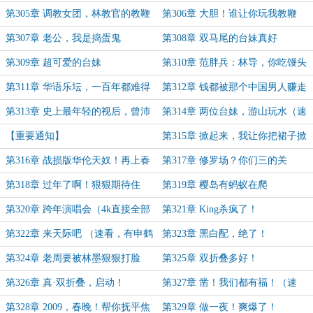
第305章 调教女团，林教官的教鞭
第306章 大胆！谁让你玩我教鞭
已经饥渴难耐了
的？
第307章 老公，我是捣蛋鬼
第308章 双马尾的台妹真好
第309章 超可爱的台妹
第310章 范胖兵：林导，你吃馒头
不？
第311章 华语乐坛，一百年都难得
第312章 钱都被那个中国男人赚走
出一个林墨！
了！（月底求月票）
第313章 史上最年轻的视后，曾沛
第314章 两位台妹，游山玩水（速
慈！林墨视帝！（最后一天求月票）
看！月末加更）
【重要通知】
第315章 掀起来，我让你把裙子掀
起来！
第316章 战损版华伦天奴！再上春
第317章 修罗场？你们三的关
晚？
系......
第318章 过年了啊！狠狠期待住
第319章 樱岛有蚂蚁在爬
了！
第320章 跨年演唱会（4k直接全部
第321章 King杀疯了！
写完）
第322章 来天际吧 （速看，有申鹤
第323章 黑白配，绝了！
风险）
第324章 老周要被林墨狠狠打脸
第325章 双折叠多好！
第326章 真·双折叠，启动！
第327章 凿！我们都有福！（速
看）
第328章 2009，春晚！帮你抚平焦
第329章 做一夜！爽爆了！