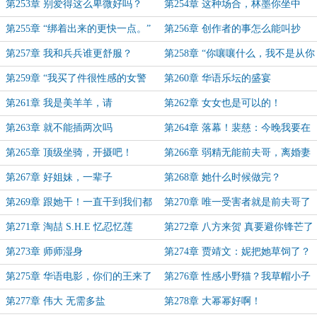
搁那喷！（求月票！）
票）
第253章 别爱得这么卑微好吗？
第254章 这种场合，林墨你坐中
间？
第255章 “绑着出来的更快一点。”
第256章 创作者的事怎么能叫抄
呢？那叫“撞了”！
第257章 我和兵兵谁更舒服？
第258章 “你嚷嚷什么，我不是从你
老婆身上下来了吗！”
第259章 “我买了件很性感的女警
第260章 华语乐坛的盛宴
服”
第261章 我是美羊羊，请
第262章 女女也是可以的！
第263章 就不能插两次吗
第264章 落幕！裴慈：今晚我要在
上面！
第265章 顶级坐骑，开摄吧！
第266章 弱精无能前夫哥，离婚妻
子人设
第267章 好姐妹，一辈子
第268章 她什么时候做完？
第269章 跟她干！一直干到我们都
第270章 唯一受害者就是前夫哥了
被干掉！（大章二合一）
第271章 淘喆 S.H.E 忆忍忆莲
第272章 八方来贺 真要避你锋芒了
第273章 师师湿身
第274章 贾靖文：妮把她草饲了？
第275章 华语电影，你们的王来了
第276章 性感小野猫？我草帽小子
来的！
第277章 伟大 无需多盐
第278章 大幂幂好啊！