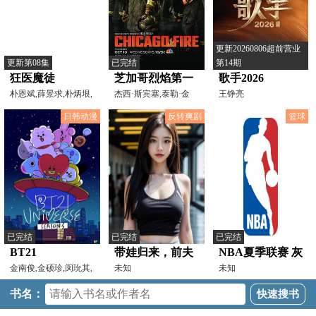
更新20260806超前营业
更新第08集
已完结
第14期
狂医魔徒
芝加哥烈焰第一
歌手2026
朴恩斌,薛景求,朴炳垠,
季
杰西·斯宾塞,泰勒·金
王铮亮
尹灿荣
尼,莫妮卡·雷蒙德,
日韩动漫
反转爽剧
篮球
已完结
已完结
已完结
BT21
带娃归来，前夫
NBA夏季联赛 灰
UNIVERSE
金南俊,金硕珍,闵玧其,
跪求我复婚
未知
熊vs凯尔特人
未知
郑号锡,朴智旻,金泰
20250712
书名：