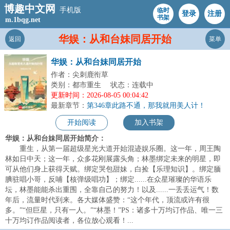
博趣中文网
手机版
临时
登录
注册
书架
m.1bqg.net
华娱：从和台妹同居开始
返回
菜单
华娱：从和台妹同居开始
作者：尖刺鹿衔草
类别：都市重生
状态：连载中
更新时间：2026-08-05 00:04:42
最新章节：
第346章此路不通，那我就用美人计！
开始阅读
加入书架
华娱：从和台妹同居开始简介：
重生，从第一届超级星光大道开始混迹娱乐圈。这一年，周王陶
林如日中天；这一年，众多花刚展露头角；林墨绑定未来的明星，即
可从他们身上获得天赋。绑定哭包甜妹，白捡【乐理知识】。绑定腼
腆驻唱小哥，反哺【核弹级唱功】；绑定......在众星璀璨的华语乐
坛，林墨能能杀出重围，全靠自己的努力！以及......一丢丢运气！数
年后，流量时代到来。各大媒体盛赞：“这个年代，顶流或许有很
多。”“但巨星，只有一人。”“林墨！”PS：诸多十万均订作品、唯一三
十万均订作品阅读者，各位放心观看！...