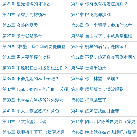
他！
第21章 星光璀璨的评审团
第22章 你有没有考虑过演戏？
第23章 柴智屏的橄榄枝
第24章 跟飞伦海演戏
第25章 炎热的夏天
第26章 你一个明星，参加什么考
试？
第27章 墨哥就是墨哥
第28章 自由两字，本就条条框框
第29章 “林墨，我们华研要提前签
第30章 明星的后台，是国家！
下你！”
第31章 男人要掌握主动权
第32章 不是，你还真会写剧本啊？
第33章 干脆我把公司股份也送你？
第34章 台娱半边天
第35章 不会是她的私生子吧？
第36章 你，林墨，皇族？
第37章 Tank：创作人的心血，必须
第38章 船新版本，满堂喝彩
尊重
第39章 七大姑八舅姥爷的外甥女
第40章 捅电话窝了
第41章 个人工作室签约和角色
第42章 嫉妒使我面目全非
第43章 《大灌篮》试镜
第44章 阿sa：比陈关西更帅（爆更
求月票）
第45章 我顺极了哥哥 （爆更求月
第46章 晚上就在姨这儿睡吧（爆更