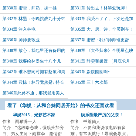
虑！
第330章 蜜雪，师奶，揉一揉
第331章 传出去！林墨爱玩脚！
第332章 林墨：今晚挑战九十分钟
第333章 我受不了了，下次还是加
不射
个人吧
第334章 注入林魂
第335章 大、唐、诗，全员到齐！
第336章 师师要敬业
第337章 蜜蜜：我和师师谁更舒
服？（速看）
第338章 放心，我包里还有备用的
第339章 《大圣归来》全明星点映
丝袜
版！
第340章 我要给林墨生十八个儿
第341章 静雯和媛媛 （月底求月
子！（月底求月票！）
票！）
第342章 谁不想同时拥有赵敏和周
第343章 媛媛圆圆啊~
芷若呢？
第344章 震惊！林导竟然是\"特长
第345章 三十六次郎
生\"!
第346章此路不通，那我就用美人
计！
看了《华娱：从和台妹同居开始》的书友还喜欢看
华娱2015，光影艺术家
娱乐圈最严厉的父亲！
作者：两猫养一人
作者：书荒仙人
简介：“这段暗恋戏，慢镜头加旁
简介：不要和我说做电影有多
白、男女主角下雨撑伞，剧情俗
难，有常识就行！导演会导演，