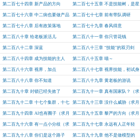
售
开海城
第二百七十四章 新产品的方向
第二百七十五章 不是技能树，是星
图
第二百七十六章 中二病也要做产品
第二百七十七章 前有带队调研
第二百七十八章 后有政策落地
第二百七十九章 春风得意
第二百八十章 给老板派活儿
第二百八十一章 你只管花钱
第二百八十二章 深蓝
第二百八十三章 “技能”的双刃剑
第二百八十四章 成为技能的主人
第二百八十五章 喵～
第二百八十六章 视界，加点
第二百八十七章 视界技能，初试身
手
第二百八十八章 你不知道
第二百八十九章 黄老板的游说
NullPointer是谁？
第二百九十章 封锁已经失效了
第二百九十一章 真有国家队？（求
月票）
第二百九十二章 十七个集群，十七
第二百九十三章 没什么威胁（求月
倍算力（求月票）
票）
第二百九十四章 AI也有圈子（求月
第二百九十五章 黎严的方向（求月
票）
票）
第二百九十六章 有一点小分歧（求
第二百九十七章 永远有人正年轻
月票）
（求月票）
第二百九十八章 你们是这个路子
第二百九十九章 他不是做模型的