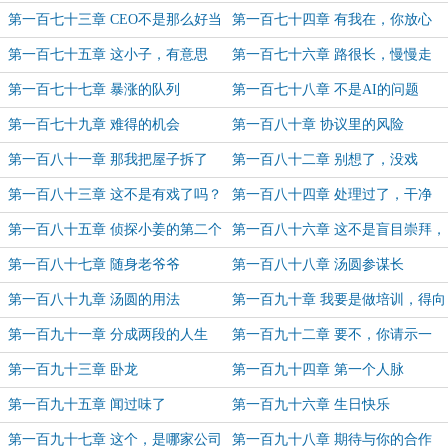
第一百七十三章 CEO不是那么好当
第一百七十四章 有我在，你放心
的
第一百七十五章 这小子，有意思
第一百七十六章 路很长，慢慢走
第一百七十七章 暴涨的队列
第一百七十八章 不是AI的问题
第一百七十九章 难得的机会
第一百八十章 协议里的风险
第一百八十一章 那我把屋子拆了
第一百八十二章 别想了，没戏
第一百八十三章 这不是有戏了吗？
第一百八十四章 处理过了，干净
第一百八十五章 侦探小姜的第二个
第一百八十六章 这不是盲目崇拜，
案件
是经验总结
第一百八十七章 随身老爷爷
第一百八十八章 汤圆参谋长
第一百八十九章 汤圆的用法
第一百九十章 我要是做培训，得向
你学习
第一百九十一章 分成两段的人生
第一百九十二章 要不，你请示一
下？
第一百九十三章 卧龙
第一百九十四章 第一个人脉
第一百九十五章 闻过味了
第一百九十六章 生日快乐
第一百九十七章 这个，是哪家公司
第一百九十八章 期待与你的合作