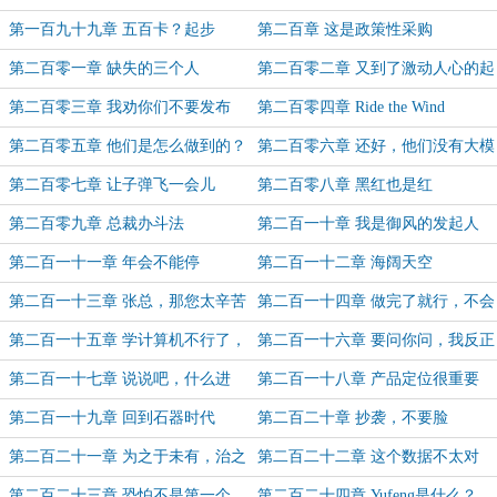
做的？
第一百九十九章 五百卡？起步
第二百章 这是政策性采购
第二百零一章 缺失的三个人
第二百零二章 又到了激动人心的起
名环节
第二百零三章 我劝你们不要发布
第二百零四章 Ride the Wind
第二百零五章 他们是怎么做到的？
第二百零六章 还好，他们没有大模
型
第二百零七章 让子弹飞一会儿
第二百零八章 黑红也是红
第二百零九章 总裁办斗法
第二百一十章 我是御风的发起人
第二百一十一章 年会不能停
第二百一十二章 海阔天空
第二百一十三章 张总，那您太辛苦
第二百一十四章 做完了就行，不会
了吧
发布的
第二百一十五章 学计算机不行了，
第二百一十六章 要问你问，我反正
得学AI
不问
第二百一十七章 说说吧，什么进
第二百一十八章 产品定位很重要
度？
第二百一十九章 回到石器时代
第二百二十章 抄袭，不要脸
第二百二十一章 为之于未有，治之
第二百二十二章 这个数据不太对
于未乱
第二百二十三章 恐怕不是第一个
第二百二十四章 Yufeng是什么？