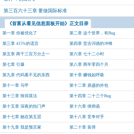
第三百六十三章 要做国际标准
《首富从看见信息面板开始》正文目录
第一章 你被优化了
第二章 这个世界，有Bug
第三章 415%的谎言
第四章 堂吉诃德的冲锋
第五章 两千三百万分之一
第六章 七十二小时
第七章 引爆
第八章 两年零四个月
第九章 代码看不见的东西
第十章 赚钱如呼吸
第十一章 马甲
第十二章 鼎盛的外包
第十三章 辣得莫法
第十四章 二十三个Bug
第十五章 深夜的拍门声
第十六章 律师函
第十七章 她在第五层
第十八章 竞争对手
第十九章 我是预言家
第二十章 装弹