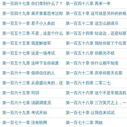
能体吧
子（为盟主【御法者】加更）
第一百四十七章 你们查到什么了？
第一百四十八章 再来一串
第一百四十九章 展开查看思考过程
第一百五十章 这可就是另外的价格
了
第一百五十一章 君子小人条款
第一百五十二章 这怎么能请示
第一百五十三章 不是，这是个什么
第一百五十四章 站这边，还是站那
会啊？
边？
第一百五十五章 我是解放军
第一百五十六章 我给你留了个位置
第一百五十七章 这是一场考试
第一百五十八章 你眼光不错
第一百五十九章 这样下去你就废
第一百六十章 你什么都不知道
了！
第一百六十一章 值得信任的人
第一百六十二章 庆幸你那天在那
第一百六十三章 从鼎盛出来的，还
第一百六十四章 二零二七
这么天真？
第一百六十五章 司玥
第一百六十六章 这个不是常规流程
第一百六十七章 汤圆调度员
第一百六十八章 三万英尺之上，一
万公里之外
第一百六十九章 考试开始
第一百七十章 让我也来试试
第一百七十一章 没有联网
第一百七十二章 周姐