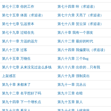
读）
第七十三章 你的工作
第七十四章 咔（求追读）
第七十五章 体面（求追读）
第七十六章 天亮了（求追读）
第七十七章 弘远资本
第七十八章 贺云深（求追读）
第七十九章 过错在先
第八十章 我有一个朋友
第八十一章 方远的远方
第八十二章 最好的时代
第八十三章 过客
第八十四章 我偏要玩（求追读）
第八十五章 万物生
第八十六章 三个Bug
第八十七章 从来没见过这么多钱
第八十八章 出价的，只有我
上架感言
第八十九章 强制卖出
第九十章 来都来了
第九十一章 沈丛云
第九十二章 名字想好了吗
第九十三章 在暗
第九十四章 下一个增长点
第九十五章 新人
第九十六章 看见人
第九十七章 上线审批