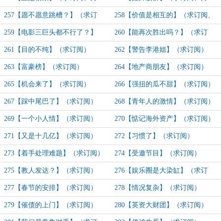
票）
票）
257【愿不愿意跳槽？】（求订
258【价值是相互的】（求订阅、
阅、月票）
月票）
259【电影三巨头都不行了？】
260【能再次胜出吗？】（求订
（求订阅）
阅）
261【目的不纯】（求订阅）
262【警告李港姐】（求订阅）
263【富豪榜】（求订阅）
264【地产商朋友】（求订阅）
265【机会来了】（求订阅）
266【强扭的瓜不甜】（求订阅）
267【踩中尾巴了】（求订阅）
268【青年人的激情】（求订阅）
269【一个小人情】（求订阅）
270【惦记海外资产】（求订阅）
271【又是十几亿】（求订阅）
272【习惯了】（求订阅）
273【着手处理难题】（求订阅）
274【受邀节目】（求订阅）
275【教人发达？】（求订阅）
276【娱乐圈是大染缸】（求订
阅）
277【春节的安排】（求订阅）
278【情况复杂】（求订阅）
279【催债的上门】（求订阅）
280【英资大财团】（求订阅）