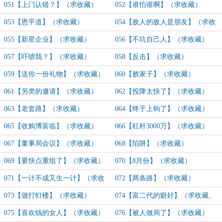
051【上门认错？】（求收藏）
052【谁怕谁啊】（求收藏）
053【恩平道】（求收藏）
054【敌人的敌人是朋友】（求收
藏）
055【新星企业】（求收藏）
056【不坑自己人】（求收藏）
057【吓唬我？】（求收藏）
058【反击】（求收藏）
059【送你一份礼物】（求收藏）
060【败家子】（求收藏）
061【另类的邀请】（求收藏）
062【投降太快了】（求收藏）
063【老套路】（求收藏）
064【终于上钩了】（求收藏）
065【收购博富临】（求收藏）
066【杠杆3000万】（求收藏）
067【董事局会议】（求收藏）
068【陷阱】（求收藏）
069【要快点重组了】（求收藏）
070【8月份】（求收藏）
071【一计不成又生一计】（求收
072【两条路】（求收藏）
藏）
073【做打钉楼】（求收藏）
074【富二代的癖好】（求收藏、
求月票）
075【喜欢钱的女人】（求收藏）
076【被人做局了】（求收藏）