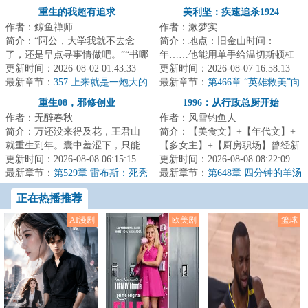
走一半，国际巨头的釜底抽薪之
重生的我超有追求
美利坚：疾速追杀1924
计？
作者：鲸鱼禅师
作者：漱梦实
简介：“阿公，大学我就不去念
简介：地点：旧金山时间：
了，还是早点寻事情做吧。”“书哪
年……他能用单手给温切斯顿杠
能不念？做人要有追求，念了大
更新时间：2026-08-02 01:43:33
杆步枪上弹。他精通美利坚居
更新时间：2026-08-07 16:58:13
学，就有机...
最新章节：
357 上来就是一炮大的
合。他的莫桑比克射击...
最新章节：
第466章 “英雄救美”向
来是李昱的拿手好戏（二合一）
重生08，邪修创业
1996：从行政总厨开始
作者：无醉春秋
作者：风雪钓鱼人
简介：万还没来得及花，王君山
简介：【美食文】+【年代文】+
就重生到年。囊中羞涩下，只能
【多女主】+【厨房职场】曾经新
一路骚操作地邪修创业。没启动
更新时间：2026-08-08 06:15:15
式融合菜掌门人陈芝虎重生了。
更新时间：2026-08-08 08:22:09
资金怎么办？有...
最新章节：
第529章 雷布斯：死秃
看着眼前的破...
最新章节：
第648章 四分钟的羊汤
驴不死贫道，未来搜索亮剑！
正在热播推荐
AI漫剧
欧美剧
篮球