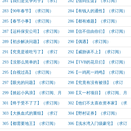
281【我们是竞争对手】（求订
282【借鸡生蛋】（求订阅）
阅）
283【90年春节】（求订阅）
284【有钱人的通性】（求订阅）
285【春节小事】（求订阅）
286【都有难题】（求订阅）
287【运科保安公司】（求订阅）
288【信不信由你们】（求订阅）
289【初步解决问题】（求订阅）
290【偶遇】（求订阅）
291【究竟是谁吃亏了】（求订
292【威胁谈不上】（求订阅）
阅）
293【没那么简单的】（求订阅）
294【TVB的花旦们】（求订阅）
295【自视过高】（求订阅）
296【一鸡死一鸡鸣】（求订阅）
297【眼光的问题】（求订阅）
298【究竟有没有被强】（求订
阅、月票）
299【掀起小风浪】（求订阅、月
300【又一村项目】（求订阅、月
票）
票）
301【终于受不了了】（求订阅）
302【他们不太喜欢资本家】（求
订阅）
303【大换血式的重组】（求订
304【野村证券】（求订阅）
阅）
305【都需要地王】（求订阅）
306【浅水湾入门级豪宅】（求订