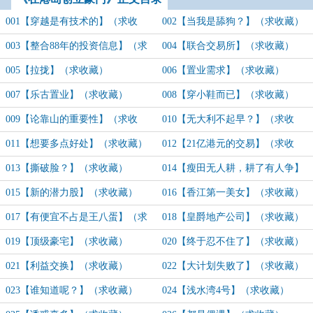
001【穿越是有技术的】（求收
002【当我是舔狗？】（求收藏）
藏）
003【整合88年的投资信息】（求
004【联合交易所】（求收藏）
收藏）
005【拉拢】（求收藏）
006【置业需求】（求收藏）
007【乐古置业】（求收藏）
008【穿小鞋而已】（求收藏）
009【论靠山的重要性】（求收
010【无大利不起早？】（求收
藏）
藏）
011【想要多点好处】（求收藏）
012【21亿港元的交易】（求收
藏）
013【撕破脸？】（求收藏）
014【瘦田无人耕，耕了有人争】
（求收藏）
015【新的潜力股】（求收藏）
016【香江第一美女】（求收藏）
017【有便宜不占是王八蛋】（求
018【皇爵地产公司】（求收藏）
收藏）
019【顶级豪宅】（求收藏）
020【终于忍不住了】（求收藏）
021【利益交换】（求收藏）
022【大计划失败了】（求收藏）
023【谁知道呢？】（求收藏）
024【浅水湾4号】（求收藏）