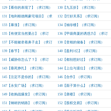
129【看你的表现了】（求订阅）
130【九五折】（求订阅）
131【地利根德阁豪宅项目】（求
132【打好关系】（求订阅）
订阅、月票）
133【暴涨】（求订阅）
134【袖珍楼】（求订阅）
135【有便宜当然要占】（求订
136【甲级商厦的诱惑力】（求订
阅）
阅）
137【不能被牵着鼻子走】（求订
138【变相的储备】（求订阅）
阅）
139【春节】（求订阅）
140【盈利1亿】（求订阅）
141【威胁你怎么了？】（求订
142【都别想好过】（求订阅）
阅）
143【垂死挣扎】（求订阅）
144【上位与退位】（求订阅）
145【注定不是你的】（求订阅）
146【合作】（求订阅）
147【永安广场】（求订阅）
148【面子算什么】（求订阅）
149【收购战爆发】（求订阅）
150【唐楼】（求订阅）
151【钢材的销路】（求订阅）
152【股权交易】（求订阅）