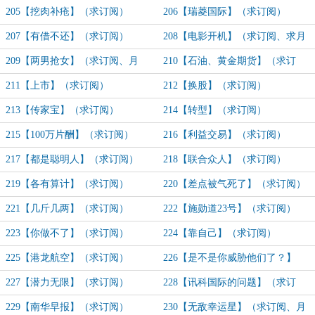
205【挖肉补疮】（求订阅）
206【瑞菱国际】（求订阅）
207【有借不还】（求订阅）
208【电影开机】（求订阅、求月
票）
209【两男抢女】（求订阅、月
210【石油、黄金期货】（求订
票）
阅）
211【上市】（求订阅）
212【换股】（求订阅）
213【传家宝】（求订阅）
214【转型】（求订阅）
215【100万片酬】（求订阅）
216【利益交易】（求订阅）
217【都是聪明人】（求订阅）
218【联合众人】（求订阅）
219【各有算计】（求订阅）
220【差点被气死了】（求订阅）
221【几斤几两】（求订阅）
222【施勋道23号】（求订阅）
223【你做不了】（求订阅）
224【靠自己】（求订阅）
225【港龙航空】（求订阅）
226【是不是你威胁他们了？】
（求订阅）
227【潜力无限】（求订阅）
228【讯科国际的问题】（求订
阅）
229【南华早报】（求订阅）
230【无敌幸运星】（求订阅、月