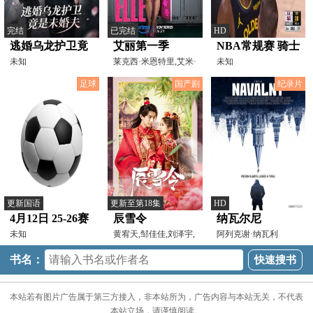
完结
已完结
HD
逃婚乌龙护卫竟
艾丽第一季
NBA常规赛 骑士
是未婚夫
未知
莱克西·米恩特里,艾米·
VS勇士
未知
皮特兹,钱德勒·金
20241231
足球
国产剧
纪录片
更新国语
更新至第18集
HD
4月12日 25-26赛
辰雪令
纳瓦尔尼
季西甲第31轮 巴
未知
黄宥天,邹佳佳,刘泽宇,
阿列克谢·纳瓦利
唐文琦
内,YuliaNavalnaya,DashaN
塞罗那VS西班牙
书名：
人
本站若有图片广告属于第三方接入，非本站所为，广告内容与本站无关，不代表
本站立场，请谨慎阅读。