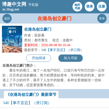
博趣中文网
手机版
临时
登录
注册
书架
m.1bqg.net
在港岛创立豪门
返回
菜单
在港岛创立豪门
作者：双新番
类别：都市重生
状态：连载中
更新时间：2026-08-08 00:10:44
最新章节：
348【事不宜迟】（求订阅）
开始阅读
加入书架
在港岛创立豪门简介：
重生年的香江，做了一名地产经纪，口袋只有可怜巴巴的一点存
款，吕百侨必须多赚钱，努力积攒原始资本，等待时机的到来。途中
遇上了不少的对手，展开了人生中的较量。各种女星都能尝一尝味
道，至于结婚，还是要慎重考虑的。...
《在港岛创立豪门》最新章节
348【事不宜迟】（求订阅）