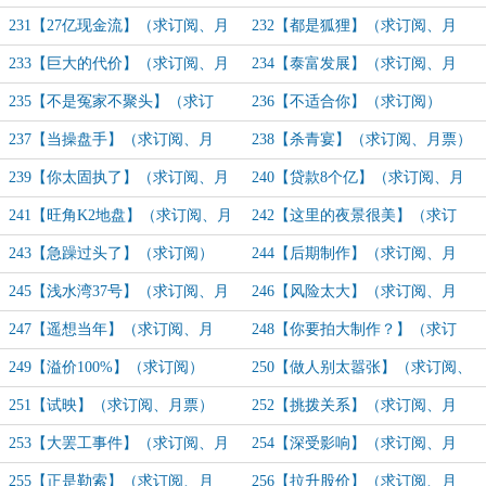
票）
231【27亿现金流】（求订阅、月
232【都是狐狸】（求订阅、月
票）
票）
233【巨大的代价】（求订阅、月
234【泰富发展】（求订阅、月
票）
票）
235【不是冤家不聚头】（求订
236【不适合你】（求订阅）
阅、月票）
237【当操盘手】（求订阅、月
238【杀青宴】（求订阅、月票）
票）
239【你太固执了】（求订阅、月
240【贷款8个亿】（求订阅、月
票）
票）
241【旺角K2地盘】（求订阅、月
242【这里的夜景很美】（求订
票）
阅、月票）
243【急躁过头了】（求订阅）
244【后期制作】（求订阅、月
票）
245【浅水湾37号】（求订阅、月
246【风险太大】（求订阅、月
票）
票）
247【遥想当年】（求订阅、月
248【你要拍大制作？】（求订
票）
阅、月票）
249【溢价100%】（求订阅）
250【做人别太嚣张】（求订阅、
月票）
251【试映】（求订阅、月票）
252【挑拨关系】（求订阅、月
票）
253【大罢工事件】（求订阅、月
254【深受影响】（求订阅、月
票）
票）
255【正是勒索】（求订阅、月
256【拉升股价】（求订阅、月