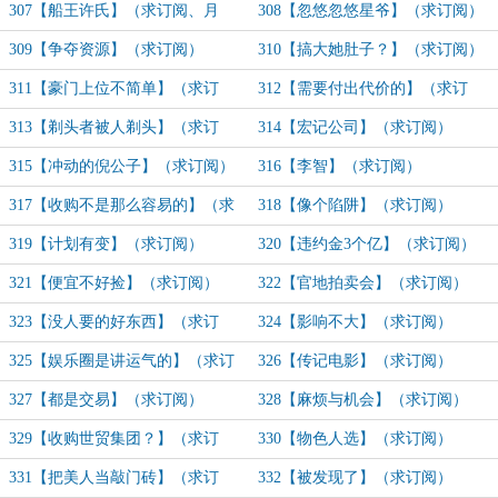
阅）
307【船王许氏】（求订阅、月
308【忽悠忽悠星爷】（求订阅）
票）
309【争夺资源】（求订阅）
310【搞大她肚子？】（求订阅）
311【豪门上位不简单】（求订
312【需要付出代价的】（求订
阅）
阅）
313【剃头者被人剃头】（求订
314【宏记公司】（求订阅）
阅）
315【冲动的倪公子】（求订阅）
316【李智】（求订阅）
317【收购不是那么容易的】（求
318【像个陷阱】（求订阅）
订阅）
319【计划有变】（求订阅）
320【违约金3个亿】（求订阅）
321【便宜不好捡】（求订阅）
322【官地拍卖会】（求订阅）
323【没人要的好东西】（求订
324【影响不大】（求订阅）
阅）
325【娱乐圈是讲运气的】（求订
326【传记电影】（求订阅）
阅）
327【都是交易】（求订阅）
328【麻烦与机会】（求订阅）
329【收购世贸集团？】（求订
330【物色人选】（求订阅）
阅）
331【把美人当敲门砖】（求订
332【被发现了】（求订阅）