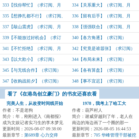
阅）
333【找你帮忙】（求订阅、月
334【关系重大】（求订阅、月
票）
票）
335【想挣扎都不行】（求订阅、
336【留有后手】（求订阅、月
月票）
票）
337【敲山震虎】（求订阅、月
338【强强联合】（求订阅、月
票）
票）
339【不能放过好机会】（求订
340【各方角逐】（求订阅）
阅）
341【不忙拒绝】（求订阅、月
342【究竟是谁嚣张】（求订阅）
票）
343【以大欺小】（求订阅）
344【布局未来】（求订阅）
345【与无线合作】（求订阅）
346【各有算盘】（求订阅）
347【收购战前夕】（求订阅）
348【事不宜迟】（求订阅）
看了《在港岛创立豪门》的书友还喜欢看
完美人生，从改变时间线开始
1978，我考上了哈工大
作者：不是老狗
作者：葫芦村人
简介：年，刚刚进入《南都报》
简介：谢威穿越到了年，老人在
成为文娱记者实习生的李木梦见
南边的海边画了一个圈的那一
了未来的自己，对方说出了一组
更新时间：2026-08-07 09:38:00
年，也是恢复高考的第二年。了
更新时间：2026-08-05 16:44:53
彩票号码。第二...
最新章节：
第689章 心力交瘁
解时代发展脉络的...
最新章节：
705 华峰管理干部被挖