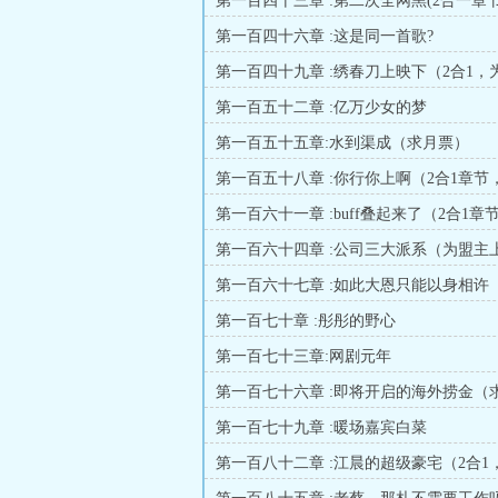
第一百四十三章 :第二次全网黑(2合一章
盟主加更
第一百四十六章 :这是同一首歌?
第一百四十九章 :绣春刀上映下（2合1，
主加更）
第一百五十二章 :亿万少女的梦
第一百五十五章:水到渠成（求月票）
第一百五十八章 :你行你上啊（2合1章节
月票）
第一百六十一章 :buff叠起来了（2合1章
第一百六十四章 :公司三大派系（为盟主
更，三更求月票）
第一百六十七章 :如此大恩只能以身相许
第一百七十章 :彤彤的野心
第一百七十三章:网剧元年
第一百七十六章 :即将开启的海外捞金（
第一百七十九章 :暖场嘉宾白菜
第一百八十二章 :江晨的超级豪宅（2合1，