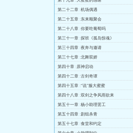
第十九章 :大蜜蜜的感谢
第二十二章 :机场偶遇
第二十五章 :东来顺聚会
第二十八章 :你要吃葡萄吗
第三十一章 :探班《孤岛惊魂》
第三十四章 :夜奔与邀请
第三十七章 :北舞双娇
第四十章 :原神启动
第四十二章 :古剑奇谭
第四十五章 :“说”服大蜜蜜
第四十八章 :双剑之争风雨欲来
第五十一章 :杨小助理罢工
第五十四章 :剧组杀青
第五十七章 :食堂和约定