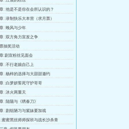
章 :江晨的粉丝
章 :他是不是你在会所认识的？
章 :录制快乐大本营（求月票）
章 :晚风与少年
章 :双方角力宣发之争
票抽奖活动
章:剧宣粉丝见面会
章 :不行老娘自己上
章 :杨梓的选择与大甜甜邀约
章 :白梦妍誓死守护哥哥
章 :冰火两重天
章 :陆陽与《绣春刀》
章 :剧组陋习与紫妹要加戏
 :蜜蜜黑丝师师探班与战长沙杀青