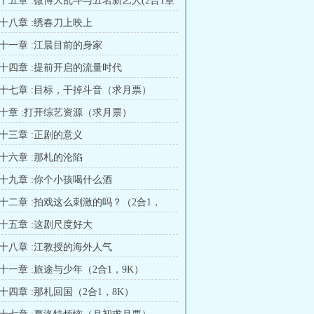
十五章 :微博大乱斗与五名新艺人(2合1章
主上官加更
十八章 :绣春刀上映上
十一章 :江晨目前的身家
十四章 :提前开启的流量时代
十七章 :目标，干掉斗音（求月票）
十章 :打开综艺资源（求月票）
十三章 :正剧的意义
十六章 :那札的沦陷
十九章 :你个小孩喝什么酒
十二章 :拍戏这么刺激的吗？（2合1，
十五章 :这剧尺度好大
十八章 :江教授的海外人气
十一章 :旅途与少年（2合1，9K）
十四章 :那札回国（2合1，8K）