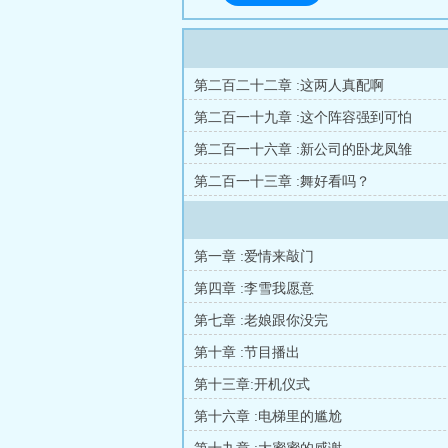
第二百二十二章 :这两人真配啊
第二百一十九章 :这个阵容强到可怕
第二百一十六章 :新公司的卧龙凤雏
第二百一十三章 :舞好看吗？
第一章 :爱情来敲门
第四章 :李雪我愿意
第七章 :老娘跟你没完
第十章 :节目播出
第十三章:开机仪式
第十六章 :电梯里的尴尬