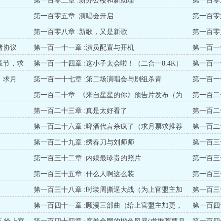
第一百零二章 :新办公楼和新助理
第一百零
第一百零五章 :演唱会开启
第一百零
第一百零八章 :新歌，又是新歌
第一百零
9K）
赌协议
第一百一十一章 :演员配置与开机
第一百一
8300K）
章节，求
第一百一十四章 :这小子太会啦！（二合一8.4K）
第一百一
9K）
，求月
第一百一十七章 :第二场演唱会与剧组杀青
第一百一
第一百二十章 :《来自星星的你》预告片发布（为
第一百二
上官盟主加更）
第一百二十三章 :真是太好看了
第一百二
第一百二十六章 :啤酒代言杀疯了（求月票求推荐
第一百二
票）
第一百二十九章 :绣春刀与刘师师
第一百三
第一百三十二章 :内娱最珍贵的照片
第一百三
第一百三十五章 :什么人啊这么装
第一百三
第一百三十八章 :时装周撕逼大战（为上官盟主加
第一百三
更，1.2万字求月票）
第一百四十一章 :顾漫三部曲（给上官盟主加更，
第一百四
1.1万字求月票）