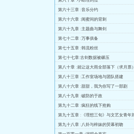
第六十章 :小助理到位
第六十三章 :音乐分约
第六十六章 :闺蜜间的背刺
第六十九章 :主题曲与舞剑
第七十二章 :万事俱备
第七十五章 :韩流粉丝
第七十七章:古剑数据被碾压
第八十章 :就让这大雨全部落下（求月票
第八十三章 :工作室场地与团队搭建
第八十六章 :甜甜，我为你写了一部剧
第八十九章 :破防的于政
第九十二章 :疯狂的线下抢购
第九十五章 :《理想三旬》与文艺女青年
第九十八章 :八卦与梓妹的荧幕初吻