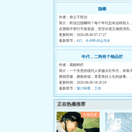
隐蛾
作者：徐公子胜治
简介：听说过隐蛾吗？每个年代总有这样的人
在黑暗中穿行不留形迹，凭空出现又倏然消失
未...
更新时间：2026-08-06 07:17:27
最新章节：
415、今夕昨夕山与水
年代，二狗有个物品栏
作者：观棋柯烂
简介：一个失意的现代人穿越火红年代，依靠
挣脱苦难，拥抱幸福，享受美好人生的故事。..
更新时间：2026-08-06 18:20:19
最新章节：
第1590章，工作
正在热播推荐
女频恋爱