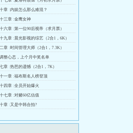
十七章 :夏洛特烦恼（月初求月票）
十章 :内娱怎么那么难混？
十三章 :金鹰女神
十六章 :第一位90后视帝（求月票）
十九章 :晨光影视的综艺（2合1，6K）
章 :时间管理大师（2合1，7.3K）
调整心态，上个月中奖名单
七章 :热芭的遗憾（2合1，7K）
十一章 :福布斯名人榜登顶
十四章 :全员开始爆火
十七章 :对赌60亿估值
十章 :又是中韩合拍?