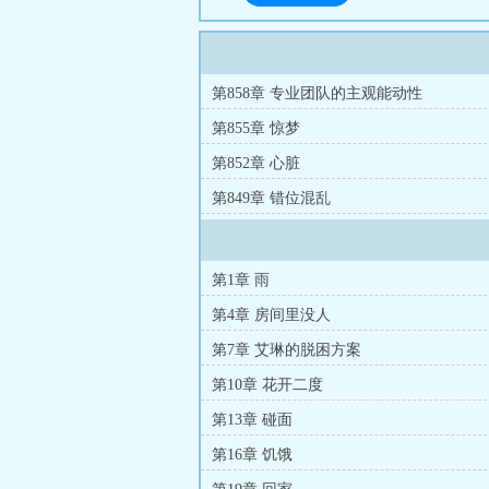
第858章 专业团队的主观能动性
第855章 惊梦
第852章 心脏
第849章 错位混乱
第1章 雨
第4章 房间里没人
第7章 艾琳的脱困方案
第10章 花开二度
第13章 碰面
第16章 饥饿