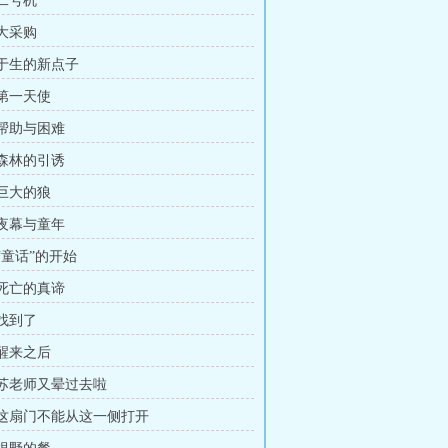
 二号机
 大采购
 于生的新点子
 第一天使
 帮助与困难
 森林的引诱
 巨大的狼
 夜幕与童年
 “童话”的开始
 死亡的真谛
 找到了
 醒来之后
章 苏老师又晕过去啦
章 这扇门不能从这一侧打开