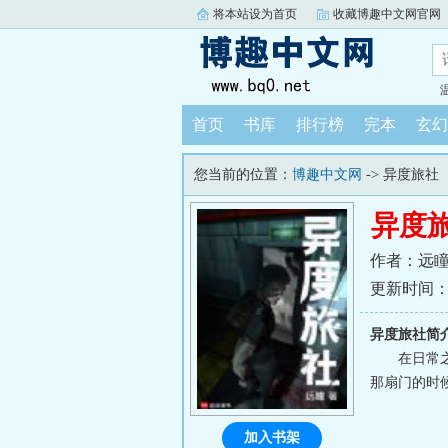
将本站设为首页
收藏博趣中文网官网
首页
书库
排行榜
完本
玄幻
您当前的位置：
博趣中文网
-> 异度旅社
异度
作者：远
更新时间：202
异度旅社简
在日常
那扇门的时候
加入书架