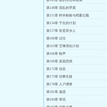
第145章 新的理论和猜测
第148章 混乱的早晨
第151章 样本检验与档案记载
第154章 于生的计划
第157章 皆是异乡人
第160章 过往
第163章 艾琳强化计划
第166章 枪声
第169章 直面恐惧
第172章 信息
第175章 旧事生疑
第178章 入户调查
第181章 蛊惑
第184章 审讯