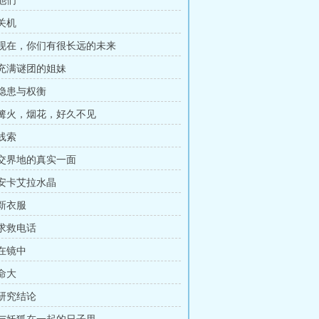
 他们
 关机
章 现在，你们有很长远的未来
章 充满谜团的姐妹
 隐患与权衡
章 篝火，烟花，好久不见
 线索
章 交界地的真实一面
 安卡艾拉水晶
 新衣服
 求救电话
 在镜中
 命大
 研究结论