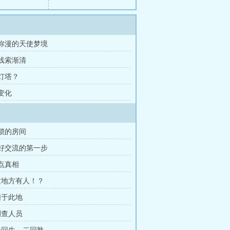
章 弥漫的天使梦境
 线索渐清
 灯塔？
 变化
上锁的房间
友好交流的第一步
一点真相
 这地方有人！？
困于此地
调查人员