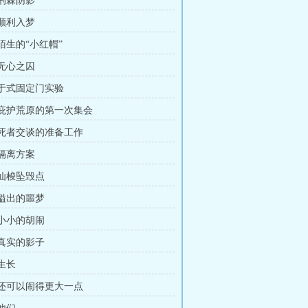
 荆棘阴影
 顺利入梦
 陌生的“小红帽”
 无心之囚
章 于式固定门实验
章 庇护荒原的第一次集会
章 死者交谈的准备工作
 隔离方案
 仙梭坠毁点
 溢出的噩梦
 小小的胡闹
 真实的影子
 生长
章 还可以闹得更大一点