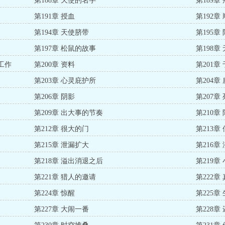
第188章 天使的名字
第189章
第191章 授血
第192章
第194章 天使脐带
第195章
第197章 松鼠的故事
第198章
工作
第200章 资料
第201
第203章 心灵庇护所
第204
第206章 阴影
第207
第209章 出大事的节奏
第210章
第212章 很大的门
第213章
第215章 泄漏扩大
第216章
第218章 溢出消退之后
第219章
第221章 猎人的邀请
第222章
第224章 惊醒
第225章
第227章 大闹一番
第228