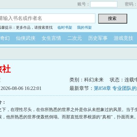
账号：
密码
温馨提示：更多作品，请搜索查找
临时书架
我的书架
奇幻
仙侠武侠
女生言情
二次元
历史军事
游戏竞技
旅社
瞳
类别：科幻未来
状态：连载
6-08-06 16:22:01
最新章节：
第858章 专业团队
介：
之下，在理性尽头，在你所熟悉的世界之外是你从未想象过的风景。当于
，他所熟悉的世界便轰然倒塌。而那直抵世界根源的“真相”，扑面而来。.