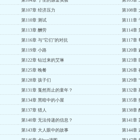
第104章 于生的炼金实验
第105章
第107章 经济压力
第108章
第110章 测试
第111章
第113章 酬劳
第114章
第116章 与“它们”的对抗
第117章
第119章 小路
第120章
第122章 钻过来的艾琳
第123章
第125章 晚餐
第126章
第128章 孩子们
第129章
第131章 戛然而止的童年？
第132章
第134章 黑暗中的小屋
第135章
第137章 猎人
第138章
第140章 无法传递的信息？
第141
第143章 大人眼中的故事
第144