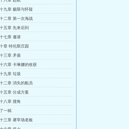
十六章 起航
十九章 极限与怀疑
十二章 第一次海战
十五章 先来后到
十七章 邀请
十章 特伦斯庄园
十三章 矛盾
十六章 卡琳娜的收获
十九章 垃圾
十二章 消失的船员
十五章 分成方案
十八章 撞角
了一稿
十三章 屠宰场老板