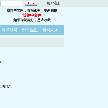
：
用户注册
博趣中文网：看啥都有、更新最快
博趣中文网
如果你觉得好，恳请收藏
灵异悬疑
都市重生
科幻未来
结
险的游戏