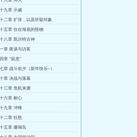
十六章 停火
十九章 示威
十二章 扩张，以及怀疑对象
十五章 住在海底的怪物
十八章 凯尔特古神
一章 夜谈与访客
四章 “鼠患”
七章 战斗前夕（新年快乐~）
十章 决战与落幕
十三章 危机来袭
十六章 耐心
十九章 冲锋
十二章 狂怒
十五章 珊瑚岛