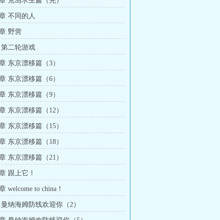
章 荒岛求生篇（完）
章 不同的人
章 野营
 第二轮游戏
章 东京漂移篇（3）
章 东京漂移篇（6）
章 东京漂移篇（9）
章 东京漂移篇（12）
章 东京漂移篇（15）
章 东京漂移篇（18）
章 东京漂移篇（21）
章 跟上它！
elcome to china！
 曼纳海姆防线欢迎你（2）