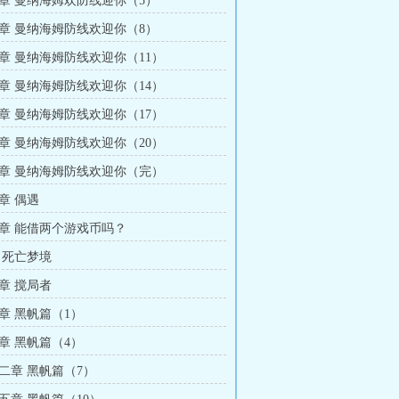
章 曼纳海姆欢防线迎你（5）
章 曼纳海姆防线欢迎你（8）
章 曼纳海姆防线欢迎你（11）
章 曼纳海姆防线欢迎你（14）
章 曼纳海姆防线欢迎你（17）
章 曼纳海姆防线欢迎你（20）
章 曼纳海姆防线欢迎你（完）
章 偶遇
章 能借两个游戏币吗？
 死亡梦境
章 搅局者
章 黑帆篇（1）
章 黑帆篇（4）
二章 黑帆篇（7）