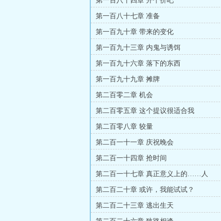
第一百八十四章 开个价吧
第一百八十七章 准备
第一百九十章 带来的变化
第一百九十三章 内鬼与诱饵
第一百九十六章 落下的东西
第一百九十九章 摊牌
第二百零二章 机会
第二百零五章 这个提议很适合我
第二百零八章 较量
第二百一十一章 庆祝晚会
第二百一十四章 抢时间
第二百一十七章 真正意义上的……人
第二百二十章 或许，我能试试？
第二百二十三章 逃出生天