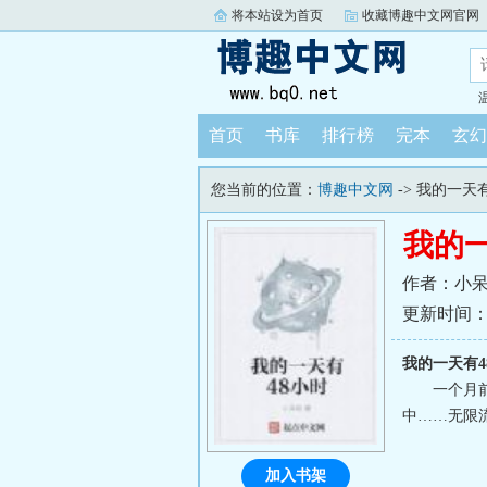
将本站设为首页
收藏博趣中文网官网
首页
书库
排行榜
完本
玄幻
您当前的位置：
博趣中文网
-> 我的一天
我的一
作者：小
更新时间：202
我的一天有4
一个月
中……无限流
加入书架