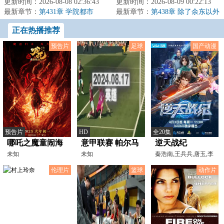
现，地表生物灭绝，人类文明走
更新时间：2026-08-08 02:36:43
前一周。一个学生，一周时间。
更新时间：2026-08-09 00:22:13
向末日。苏武...
最新章节：
第431章 学院都市
他能改变什么？...
最新章节：
第438章 除了余东以外
最特殊的人
正在热播推荐
预告片
足球
国产动漫
预告片
HD
全20集
哪吒之魔童闹海
意甲联赛 帕尔马
逆天战纪
[预告片]
未知
VSAC米兰
未知
秦浩南,王兵兵,唐玉,李
晓佳,张英
20240825
伦理片
篮球
动作片