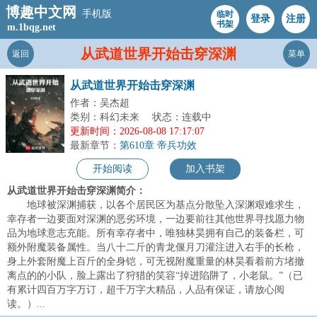
博趣中文网
手机版
临时
登录
注册
书架
m.1bqg.net
从武道世界开始击穿深渊
返回
菜单
从武道世界开始击穿深渊
作者：吴杰超
类别：科幻未来
状态：连载中
更新时间：2026-08-08 17:17:07
最新章节：
第610章 帝兵功效
开始阅读
加入书架
从武道世界开始击穿深渊简介：
地球被深渊捕获，以各个居民区为基点分散坠入深渊艰难求生，
幸存者一边要面对深渊的恶劣环境，一边要前往其他世界寻找愿力物
品为地球意志充能。所有幸存者中，唯独林昊拥有自己的装备栏，可
额外附魔装备属性。当八十二斤的青龙偃月刀灌注进入右手的长枪，
身上外套附魔上百斤的全身铠，可无视附魔重量的林昊看着前方堵撤
离点的的小队，脸上露出了狩猎的笑容“掉进陷阱了，小老鼠。”（已
有累计四百万字万订，超千万字大精品，人品有保证，请放心阅
读。）...