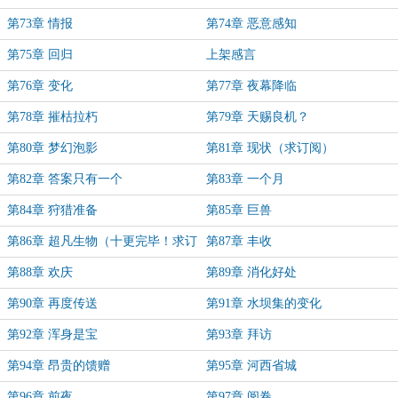
第73章 情报
第74章 恶意感知
第75章 回归
上架感言
第76章 变化
第77章 夜幕降临
第78章 摧枯拉朽
第79章 天赐良机？
第80章 梦幻泡影
第81章 现状（求订阅）
第82章 答案只有一个
第83章 一个月
第84章 狩猎准备
第85章 巨兽
第86章 超凡生物（十更完毕！求订
第87章 丰收
阅！）
第88章 欢庆
第89章 消化好处
第90章 再度传送
第91章 水坝集的变化
第92章 浑身是宝
第93章 拜访
第94章 昂贵的馈赠
第95章 河西省城
第96章 前夜
第97章 阅卷