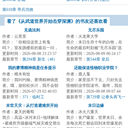
第610章 帝兵功效
看了《从武道世界开始击穿深渊》的书友还喜欢看
见诡法则
无尽乐园
作者：云里里
作者：火龙果大亨
简介：「你相信这世上有鬼
简介：末日生存十年的白牧，在
吗？」室友跳楼前的最后一问，
生命的最后时刻被“无尽乐园”选
让鹿今朝被迫卷入一场无法言说
更新时间：2026-08-08 23:23:57
中，成为一名玩家。荒岛求生，
更新时间：2026-08-09 00:24:17
的恐怖循环。染血的...
最新章节：
第294章 新生（48）
丧尸危机，收...
最新章节：
第544章 皇后
我的赛博精神病是任务提示
还能保送怪物职业学院？
作者：檀木有纹
作者：鹿人戛
简介：我叫约翰。赛博精神病患
简介：家里混不下去。只好先去
者。哦，放轻松伙计，我不会朝
怪物职业学院读书。最终，我在
你开枪……大概。我能看见很多
更新时间：2026-07-29 02:40:03
大家一声声天才的称赞中迷失了
更新时间：2026-08-08 09:07:44
奇怪的提示，它...
最新章节：
371：临时工
自己，走上了不...
最新章节：
第729章 让拳头再飞一
会
末世天灾：从打造避难所开始
末日边缘
作者：夏天的葡萄
作者：冰火六重天
简介：高温+冰河末日+地球解体
简介：丧尸爆发，世界末日。余
+避难所升级极端气候灾难交替出
东每次死亡都会回到末世爆发的