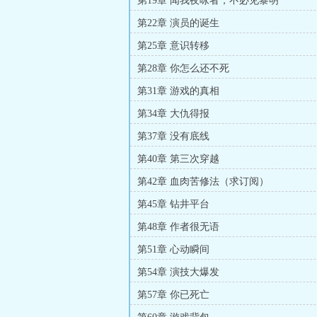
第19章 闻我夜咏者，不必见黎明
第22章 演员的诞生
第25章 意识转移
第28章 你怎么还不死
第31章 游戏的真相
第34章 大仇得报
第37章 没有底线
第40章 第三次穿越
第42章 血肉苦修法（求订阅）
第45章 钻井平台
第48章 作者很无语
第51章 心动瞬间
第54章 演技大爆发
第57章 你已死亡