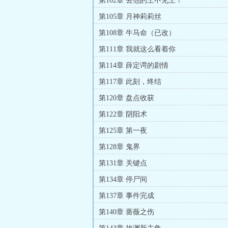
第102章 去他的王不见王！
第105章 月神莉莉丝
第108章 牛马命（已改）
第111章 我就这么看着你
第114章 薛定谔的剧情
第117章 此刻，终结
第120章 盘点收获
第122章 阴阳术
第125章 第一夜
第128章 鬼界
第131章 关键点
第134章 停尸间
第137章 事件完成
第140章 蔷薇之伤