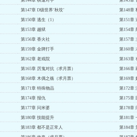
第144章 棋逢对手
第145章
第147章 D级世界‘秋坟’
第148章
第150章 逃生（1）
第151章
第153章 越狱
第154章
第156章 香火社
第157章
第159章 金牌打手
第160章
第162章 老戏院
第163章
第165章 厉鬼对抗（求月票）
第166
第168章 木偶之殇（求月票）
第169章
第171章 特殊物品
第172章
第174章 报仇
第175章
第177章 问米婆
第178章
第180章 技能提升
第181章
第183章 都不是正常人
第184章