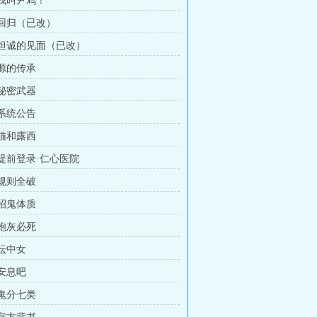
 我叫尹鸩！
 回归（已改）
章 坦诚的见面（已改）
 源的传承
 秘密武器
 系统公告
 猫和露西
 提前登录·仁心医院
 规则全破
 招鬼体质
 炮灰必死
 坛中女
 安息吧
 鬼分七类