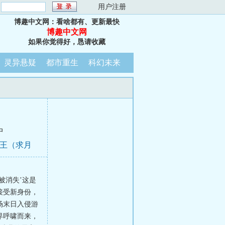
：
用户注册
博趣中文网：看啥都有、更新最快
博趣中文网
如果你觉得好，恳请收藏
灵异悬疑
都市重生
科幻未来
中
成王（求月
被消失’这是
接受新身份，
场末日入侵游
界呼啸而来，