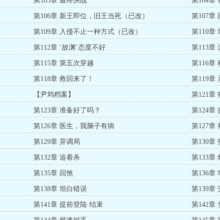
第103章 最终决战
第104章
第106章 新王即位，旧王当死（已改）
第107章
第109章 入侵不止一种方式（已改）
第110
第112章 ‘故渊’态度不好
第113章
第115章 第五次穿越
第116章
第118章 救回来了！
第119章
【尹鸩档案】
第121章
第123章 准备好了吗？
第124章
第126章 医生，我脑子有病
第127章
第129章 异调局
第130章
第132章 追着杀
第133章
第135章 回煞
第136章
第138章 坦白错误
第139章
第141章 提前登陆·结束
第142章