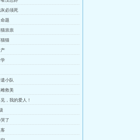
 作者没想好
 炮灰必须死
送命题
猫猫祟祟
坏猫猫
遗产
偷学
特遣小队
英雌救美
 再见，我的爱人！
S级
帅哭了
黑客