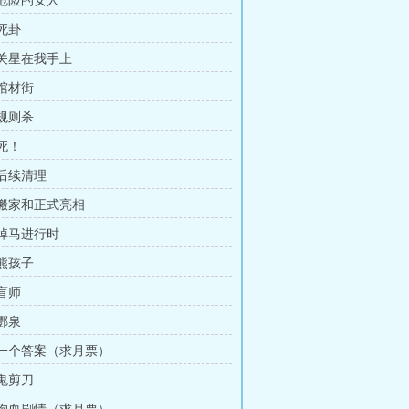
 危险的女人
 死卦
 关星在我手上
 棺材街
 规则杀
 死！
 后续清理
章 搬家和正式亮相
 掉马进行时
 熊孩子
 盲师
 酆泉
章 一个答案（求月票）
 鬼剪刀