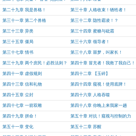
第二十九章 我是兽格！
第三十章 人格收束！牺牲者！
第三十一章 第二个兽格
第三十二章 隐性霸凌！？
第三十三章 异类
第三十四章 蜜糖与砒霜
第三十五章 僵局
第三十六章 领导者！
第三十七章 情书
第三十八章 噩梦，叫家长！
第三十九章 两个庶民！必胜法则？
第四十章 冒充者！我救了我自己！
第四十一章 虚假规则
第四十二章 【玉碎】
第四十三章 信和礼物
第四十四章 窥视！使用底牌！
第四十五章 尘封
第四十六章 人格吞噬
第四十七章 一箭双雕
第四十八章 你晚上来我家一趟
第四十九章 拼命！
第五十章 对抗！窥视与控制的力
量！
第五十一章 变化
第五十二章 苏醒