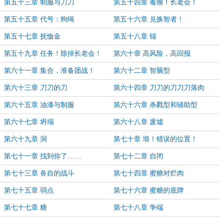
第五十三章 制服与刀刀
第五十四章 毒瘤！长老会！
第五十五章 代号：狗绳
第五十六章 兑换智者！
第五十七章 抚恤金
第五十八章 锚
第五十九章 任务！除掉长老会！
第六十章 高风险，高回报
第六十一章 集合，准备团战！
第六十二章 智脑型
第六十三章 刀刀的刀
第六十四章 刀刀的刀刀刀落肉
第六十五章 油漆与制服
第六十六章 杀戮型和辅助型
第六十七章 坍塌
第六十八章 废墟
第六十九章 洞
第七十章 墙！错误的位置！
第七十一章 找到你了……
第七十二章 自闭
第七十三章 各自的战斗
第七十四章 蜜糖对烂肉
第七十五章 弱点
第七十六章 蜜糖的底牌
第七十七章 糖
第七十八章 争端