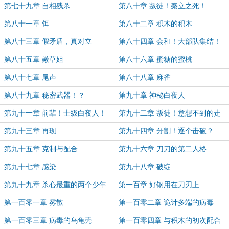
第七十九章 自相残杀
第八十章 叛徒！秦立之死！
第八十一章 饵
第八十二章 积木的积木
第八十三章 假矛盾，真对立
第八十四章 会和！大部队集结！
第八十五章 嫩草姐
第八十六章 蜜糖的蜜桃
第八十七章 尾声
第八十八章 麻雀
第八十九章 秘密武器！？
第九十章 神秘白夜人
第九十一章 前辈！士级白夜人！
第九十二章 叛徒！意想不到的走
向！
第九十三章 再现
第九十四章 分割！逐个击破？
第九十五章 克制与配合
第九十六章 刀刀的第二人格
第九十七章 感染
第九十八章 破绽
第九十九章 杀心最重的两个少年
第一百章 好钢用在刀刃上
第一百零一章 雾散
第一百零二章 诡计多端的病毒
第一百零三章 病毒的乌龟壳
第一百零四章 与积木的初次配合