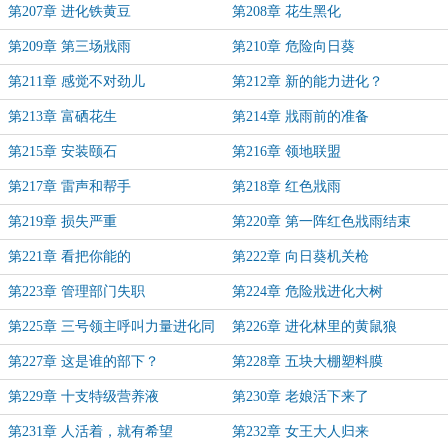
第207章 进化铁黄豆
第208章 花生黑化
第209章 第三场戕雨
第210章 危险向日葵
第211章 感觉不对劲儿
第212章 新的能力进化？
第213章 富硒花生
第214章 戕雨前的准备
第215章 安装颐石
第216章 领地联盟
第217章 雷声和帮手
第218章 红色戕雨
第219章 损失严重
第220章 第一阵红色戕雨结束
第221章 看把你能的
第222章 向日葵机关枪
第223章 管理部门失职
第224章 危险戕进化大树
第225章 三号领主呼叫力量进化同
第226章 进化林里的黄鼠狼
伴
第227章 这是谁的部下？
第228章 五块大棚塑料膜
第229章 十支特级营养液
第230章 老娘活下来了
第231章 人活着，就有希望
第232章 女王大人归来