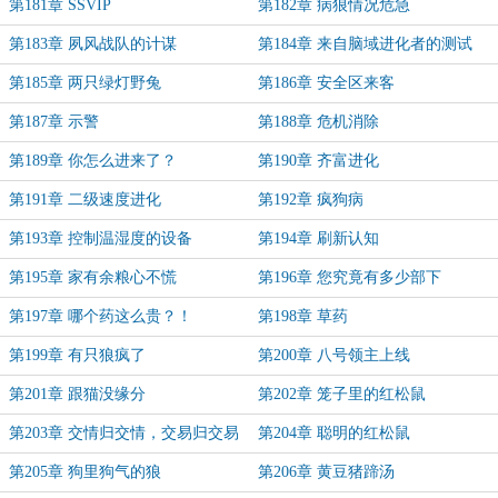
第181章 SSVIP
第182章 病狼情况危急
第183章 夙风战队的计谋
第184章 来自脑域进化者的测试
第185章 两只绿灯野兔
第186章 安全区来客
第187章 示警
第188章 危机消除
第189章 你怎么进来了？
第190章 齐富进化
第191章 二级速度进化
第192章 疯狗病
第193章 控制温湿度的设备
第194章 刷新认知
第195章 家有余粮心不慌
第196章 您究竟有多少部下
第197章 哪个药这么贵？！
第198章 草药
第199章 有只狼疯了
第200章 八号领主上线
第201章 跟猫没缘分
第202章 笼子里的红松鼠
第203章 交情归交情，交易归交易
第204章 聪明的红松鼠
第205章 狗里狗气的狼
第206章 黄豆猪蹄汤