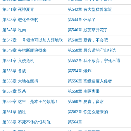
第541章 死神夏青
第542章 有大型猛兽靠近
第543章 进化金钱豹
第544章 怀孕了
第545章 吃肉
第546章 戕芜草开花了
第547章 一号领地可以加入领地联
第548章 夏青，不会吧！
盟吗
第549章 去把断腰狼找来
第550章 最合适的守山狼选
第551章 入侵危机
第552章 我不放弃，宁死不退
第553章 备战
第554章 爆炸
第555章 大地在颤抖
第556章 高级速度入侵者
第557章 双杀
第558章 南隔离带
第559章 这里，是本王的领地！
第560章 夏青，多谢
第561章 牺牲
第562章 你怎么进来的
第563章 不死不休的恨与仇
第564章