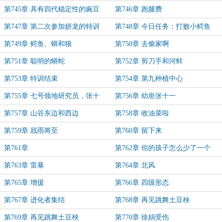
第745章 具有四代稳定性的豌豆
第746章 跑腿费
第747章 第二次参加妍龙的特训
第748章 今日任务：打败小鳄鱼
第749章 鳄鱼、蟒和狼
第750章 去偷家啊
第751章 聪明的蟒蛇
第752章 剪刀手和河蚌
第753章 特训结束
第754章 第九种植中心
第755章 七号领地研究员，张十
第756章 幼崽张十一
第757章 山谷东边和西边
第758章 收油菜啦
第759章 戕雨将至
第760章 留下来
第761章
第762章 你的孩子怎么少了一个
第763章 雷暴
第764章 北风
第765章 增援
第766章 四级形态
第767章 进化者集结
第768章 再见跳舞土豆秧
第769章 再见跳舞土豆秧
第770章 徐娟受伤