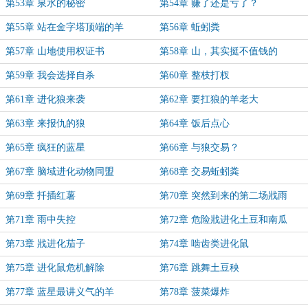
第53章 泉水的秘密
第54章 赚了还是亏了？
第55章 站在金字塔顶端的羊
第56章 蚯蚓粪
第57章 山地使用权证书
第58章 山，其实挺不值钱的
第59章 我会选择自杀
第60章 整枝打杈
第61章 进化狼来袭
第62章 要扛狼的羊老大
第63章 来报仇的狼
第64章 饭后点心
第65章 疯狂的蓝星
第66章 与狼交易？
第67章 脑域进化动物同盟
第68章 交易蚯蚓粪
第69章 扦插红薯
第70章 突然到来的第二场戕雨
第71章 雨中失控
第72章 危险戕进化土豆和南瓜
第73章 戕进化茄子
第74章 啮齿类进化鼠
第75章 进化鼠危机解除
第76章 跳舞土豆秧
第77章 蓝星最讲义气的羊
第78章 菠菜爆炸