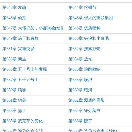
第643章 发怒
第644章 挖树苗
第645章 偷拍
第646章 强大的重联集团
第647章 大佬打架，小虾米捡肉渣
第648章 优质稻种
第649章 冻干和狼群
第650章 头狼和小白毛
第651章 灾难突发
第652章 搜索戕蛇
第653章 新生
第654章 放蛇
第655章 五十号山的发现
第656章 追踪戕蛇
第657章 五十五号山
第658章 唤狼
第659章 狼嚎
第660章 暗河
第661章 钓莽
第662章 潭底的黑影
第663章 撤了
第664章 绿灯莴笋
第665章 戕芜草的变化
第666章 赚了
第667章 诡异的俞东明
第668章 选你当俞家儿媳妇