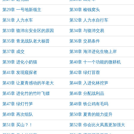
第29章 一号地新领主
第30章 榆钱窝头
第31章 人力水车
第32章 人力水自行车
第33章 骆沛出安全区的原因
第34章 与骆沛交易
第35章 青龙战队老大杨晋
第36章 交易条件
第37章 成交
第38章 海洋进化生物上岸
第39章 进化小奶猫
第40章 十一个功能的微耕机
第41章 发现窥探者
第42章 绿灯苜蓿
第43章 让夏青感动的羊老大
第44章 入进化林挖笋
第45章 进化竹的竹叶飞镖
第46章 分配战利品
第47章 绿灯竹笋
第48章 铁公鸡有毛吗
第49章 再次组队
第50章 夏青的能力提升
第51章 买山？！
第52章 你会比火凤凰更加强大