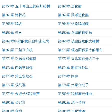
第259章 五十号山上的绿灯松树
第260章 进化熊
第261章 弹棉花
第262章 脑域进化熊
第263章 鸡舍
第264章 交换鸡屎藤
第265章 虫灾
第266章 李四的特效药
第267章中邪的黄鼠狼和进化鹰
第268章 被虫围攻的大椿树
第269章 三架直升机
第270章 领地面积最大的领主
第271章 迷迭香和薄荷
第272章 灭杀率百分之二十
第273章 向领主致敬
第274章 断腰狼外出
第275章 第五块颐石
第276章 同伴
第277章 候鸟群
第278章 土豪金链子
第279章 金链子和狼嚎声
第280章 狼群离开领地
第281章 长记性
第282章 鸡下蛋啦
第283章 救狼
第284章 进化渡鸦