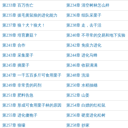
第233章 百万伤亡
第234章 清空树林怎么样
第235章 拔毛黄鼠狼的进化能力
第236章 组队采栗子
第237章 狼？犬？狼犬！
第238章 走，去干活
第239章 培育蘑菇？
第240章 不寻常的交易和地下实验
第241章 合作
第242章 免疫力进化
第243章 采集栗子
第244章 进化马蜂
第245章 摘栗子
第246章 收获满满
第247章 一千五百多斤可食用栗子
第248章 洗澡
第249章 非常贵的药剂
第250章 水稻抽穗
第251章 肥料告急
第252章 山姜
第253章 形成可食用栗子林的原因
第254章 白嫖的红松鼠
第255章 进化傻狍子
第256章 硬度进化松树
第257章 狼嚎
第258章 抄家