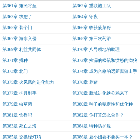
第361章 难民将至
第362章 重联施工队
第363章 求您了
第364章 守夜
第365章 装个门
第366章 收获菠菜籽
第367章 海水入侵
第368章 第三次药浴
第369章 利益共同体
第370章 八号领地的助理
第371章 播种
第372章 捡漏的松鼠和愤怒的病狼
第373章 北门
第374章 成为合格的远距离狙击手
第375章 火凤凰的进化能力
第376章 养猪
第377章 护具到手
第378章 脑域进化铁公鸡来了
第379章 虫草菌
第380章 种子的稳定性和优化种
第381章 舍得吗
第382章 你打算怎么合作？
第383章 死亡之海
第384章 特种防护服
第385章 交换绿灯鸡
第386章 夏小姐要不要买一本？