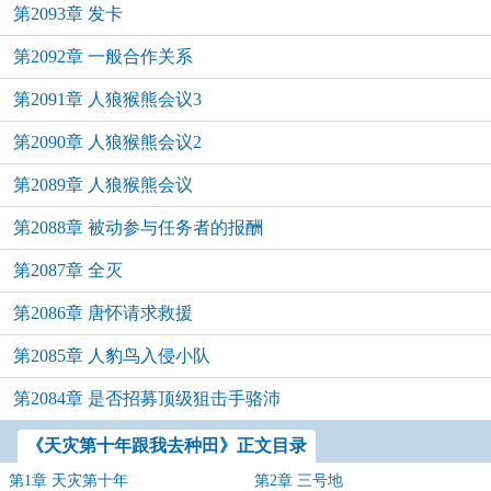
第2093章 发卡
第2092章 一般合作关系
第2091章 人狼猴熊会议3
第2090章 人狼猴熊会议2
第2089章 人狼猴熊会议
第2088章 被动参与任务者的报酬
第2087章 全灭
第2086章 唐怀请求救援
第2085章 人豹鸟入侵小队
第2084章 是否招募顶级狙击手骆沛
《天灾第十年跟我去种田》正文目录
第1章 天灾第十年
第2章 三号地