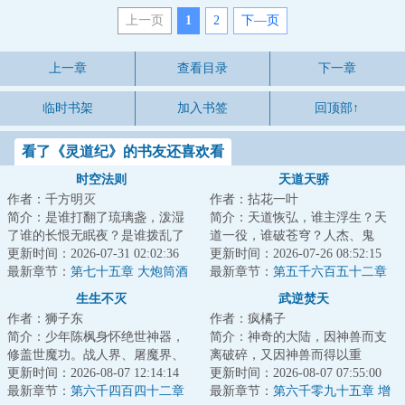
上一页
1
2
下—页
上一章
查看目录
下一章
临时书架
加入书签
回顶部↑
看了《灵道纪》的书友还喜欢看
时空法则
天道天骄
作者：千方明灭
作者：拈花一叶
简介：是谁打翻了琉璃盏，泼湿
简介：天道恢弘，谁主浮生？天
了谁的长恨无眠夜？是谁拨乱了
道一役，谁破苍穹？人杰、鬼
竖弓琴，惊扰了谁的江上无澜
更新时间：2026-07-31 02:02:36
雄、楚翘、天骄，万载后的归
更新时间：2026-07-26 08:52:15
月？有人在在偌大...
最新章节：
第七十五章 大炮筒酒
来，再踏归家路，再...
最新章节：
第五千六百五十二章
馆
传承和偶遇！下
生生不灭
武逆焚天
作者：狮子东
作者：疯橘子
简介：少年陈枫身怀绝世神器，
简介：神奇的大陆，因神兽而支
修盖世魔功。战人界、屠魔界、
离破碎，又因神兽而得以重
挑仙界、冲神界。打遍诸世界，
更新时间：2026-08-07 12:14:14
生！！各方势力追寻多年的重宝
更新时间：2026-08-07 07:55:00
杀出冲天血路，...
最新章节：
第六千四百四十二章
出世，一场腥风血雨...
最新章节：
第六千零九十五章 增