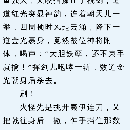
量强大，又咬指擦血于桃剑，道
道红光突显神韵，连着朝天儿一
举，四周顿时风起云涌，降下一
道金光裹身，竟然被位神将附
体，喝声：“大胆妖孽，还不束手
就擒！”挥剑儿咆哮一斩，数道金
光朝身后杀去。
　　刷！
　　火怪先是挑开秦伊连刀，又
把戟往身后一撇，伸手挡住那数