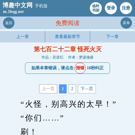
博趣中文网
手机版
临时
登录
注册
书架
m.1bqg.net
免费阅读
返回
菜单
上一章
查看最新章节
下一章
第七百二十二章 怪死火灭
作品：灵道纪
作者：梦迹魂缘
如果本章错误，请点击
报错
10秒纠正
上一页
1
2
下—页
　　“火怪，别高兴的太早！”
　　“你们……”
　　刷！