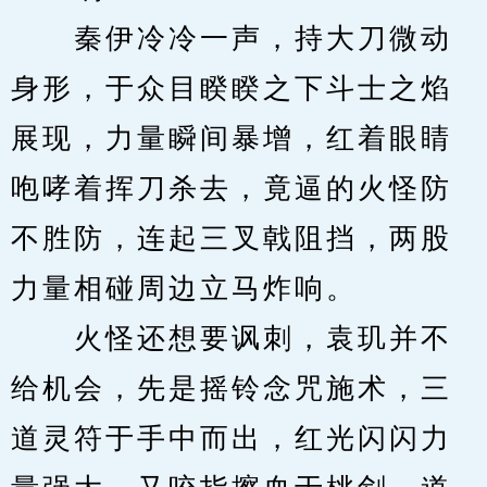
　　秦伊冷冷一声，持大刀微动
身形，于众目睽睽之下斗士之焰
展现，力量瞬间暴增，红着眼睛
咆哮着挥刀杀去，竟逼的火怪防
不胜防，连起三叉戟阻挡，两股
力量相碰周边立马炸响。
　　火怪还想要讽刺，袁玑并不
给机会，先是摇铃念咒施术，三
道灵符于手中而出，红光闪闪力