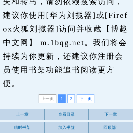
失和转马，请勿依赖搜索访问，
建议你使用[华为刘揽器]或[Firef
ox火狐刘揽器]访问并收蔵【博趣
中文网】 m.1bqg.net。我们将会
持续为你更新，还建议你注册会
员使用书架功能追书阅读更方
便。
上一页
1
2
下—页
上一章
查看目录
下一章
临时书架
加入书签
回顶部↑