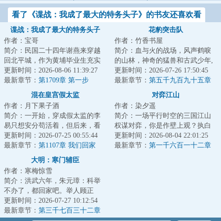
看了《谍战：我成了最大的特务头子》的书友还喜欢看
谍战：我成了最大的特务头子
花豹突击队
作者：宝哥
作者：竹香书屋
简介：民国二十四年谢燕来穿越
简介：血与火的战场，风声鹤唳
回北平城，作为黄埔毕业生充实
的山林，神奇的猛兽和古武少年,
北平分站，半个月粉碎特高课石
更新时间：2026-08-06 11:39:27
这是一支有着铮铮铁骨的特种部
更新时间：2026-07-26 17:50:45
川少佐收买北平...
最新章节：
第1709章 第一步
队，这是一群...
最新章节：
第五千九百九十五章
全权指挥
混在皇宫假太监
对弈江山
作者：月下果子酒
作者：染夕遥
简介：一开始，穿成假太监的李
简介：一场平行时空的三国江山
易只想安分苟活着，但后来，看
权谋对弈，你是作壁上观？执白
着高贵雍容的皇后，李易心思变
更新时间：2026-07-25 00:55:44
子？抑或执黑子？...
更新时间：2026-08-04 22:01:25
了。“江山你坐...
最新章节：
第1107章 我们回家
最新章节：
第一千六百一十二章
尚书的“赎罪”
大明：寒门辅臣
作者：寒梅惊雪
简介：洪武六年，朱元璋：科举
不办了，都回家吧。举人顾正
臣：这路都走了，钱都借了，房
更新时间：2026-07-27 10:12:54
租都付了，你说不...
最新章节：
第三千七百三十二章
李成桂的屈从