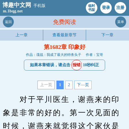
博趣中文网
手机版
临时
登录
注册
书架
m.1bqg.net
免费阅读
返回
菜单
上一章
查看最新章节
下一章
第1682章 印象好
作品：谍战：我成了最大的特务头子
作者：宝哥
如果本章错误，请点击
报错
10秒纠正
上一页
1
2
下—页
　　对于平川医生，谢燕来的印
象是非常的好的。第一次见面的
时候，谢燕来就觉得这个家伙是