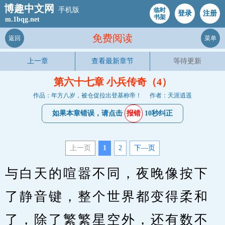
博趣中文网
手机版
临时
登录
注册
书架
m.1bqg.net
免费阅读
返回
菜单
上一章
查看最新章节
等待更新
第六十七章 小兵传奇（4）
作品：年方八岁，被仓促拉出登基称帝！
作者：天涯逍遥
如果本章错误，请点击
报错
10秒纠正
上一页
1
2
下—页
与白天的喧嚣不同，夜晚像按下
了静音键，整个世界都变得柔和
了，除了繁繁星空外，还有数不