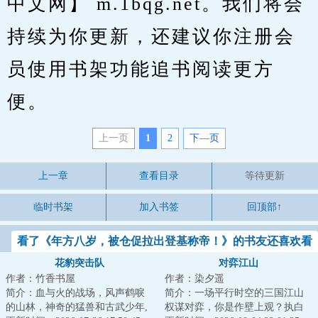
中文网】 m.1bqg.net。我们将会
持续为你更新，还建议你注册会
员使用书架功能追书阅读更方
便。
上一页
1
2
下—页
上一章
查看目录
等待更新
临时书架
加入书签
回顶部↑
看了《年方八岁，被仓促拉出登基称帝！》的书友还喜欢看
花豹突击队
对弈江山
作者：竹香书屋
作者：染夕遥
简介：血与火的战场，风声鹤唳
简介：一场平行时空的三国江山
的山林，神奇的猛兽和古武少年,
权谋对弈，你是作壁上观？执白