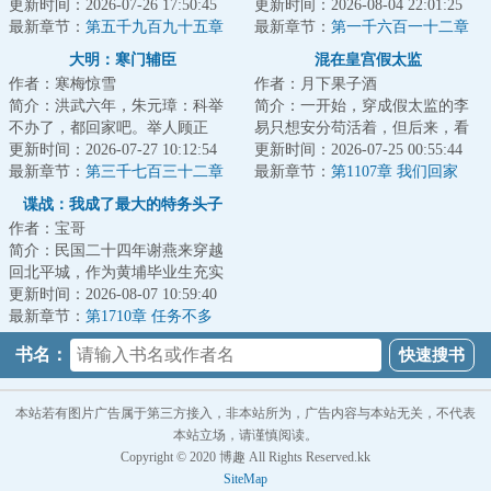
这是一支有着铮铮铁骨的特种部
更新时间：2026-07-26 17:50:45
子？抑或执黑子？...
更新时间：2026-08-04 22:01:25
队，这是一群...
最新章节：
第五千九百九十五章
最新章节：
第一千六百一十二章
全权指挥
尚书的“赎罪”
大明：寒门辅臣
混在皇宫假太监
作者：寒梅惊雪
作者：月下果子酒
简介：洪武六年，朱元璋：科举
简介：一开始，穿成假太监的李
不办了，都回家吧。举人顾正
易只想安分苟活着，但后来，看
臣：这路都走了，钱都借了，房
更新时间：2026-07-27 10:12:54
着高贵雍容的皇后，李易心思变
更新时间：2026-07-25 00:55:44
租都付了，你说不...
最新章节：
第三千七百三十二章
了。“江山你坐...
最新章节：
第1107章 我们回家
李成桂的屈从
谍战：我成了最大的特务头子
作者：宝哥
简介：民国二十四年谢燕来穿越
回北平城，作为黄埔毕业生充实
北平分站，半个月粉碎特高课石
更新时间：2026-08-07 10:59:40
川少佐收买北平...
最新章节：
第1710章 任务不多
书名：
本站若有图片广告属于第三方接入，非本站所为，广告内容与本站无关，不代表
本站立场，请谨慎阅读。
Copyright © 2020 博趣 All Rights Reserved.kk
SiteMap