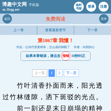
博趣中文网
手机版
临时
登录
注册
书架
m.1bqg.net
免费阅读
返回
菜单
上一章
查看最新章节
下一章
第1867章 我懂！
作品：让你代管废材班，怎么成武神殿了
作者：向阳的心
如果本章错误，请点击
报错
10秒纠正
上一页
1
2
下—页
　　竹叶清香扑面而来，阳光透
过竹林缝隙，洒下斑驳的光点。
　　前一刻还是末日崩塌的精神