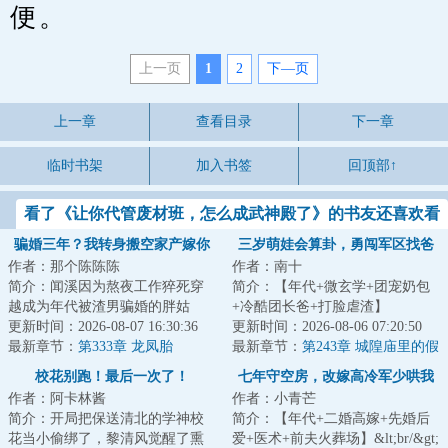
便。
上一页
1
2
下—页
上一章
查看目录
下一章
临时书架
加入书签
回顶部↑
看了《让你代管废材班，怎么成武神殿了》的书友还喜欢看
骗婚三年？我转身搬空家产嫁你
三岁萌娃会算卦，勇闯军区找爸
作者：那个陈陈陈
作者：南十
上司！
爸
简介：闻溪因为熬夜工作猝死穿
简介：【年代+微玄学+团宠奶包
越成为年代被渣男骗婚的胖姑
+冷酷团长爸+打脸虐渣】
娘。&lt;br/&gt;渣夫攀高枝和领导
更新时间：2026-08-07 16:30:36
&lt;br/&gt;三岁小葡萄被师父赶下
更新时间：2026-08-06 07:20:50
女儿在军区双...
最新章节：
第333章 龙凤胎
山：“你爸叫赵屿...
最新章节：
第243章 城隍庙里的假
神仙
校花别跑！最后一次了！
七年守空房，改嫁高冷军少哄我
作者：阿卡林酱
作者：小青芒
入睡
简介：开局把保送清北的学神校
简介：【年代+二婚高嫁+先婚后
花当小偷绑了，黎清风觉醒了熏
爱+医术+前夫火葬场】&lt;br/&gt;