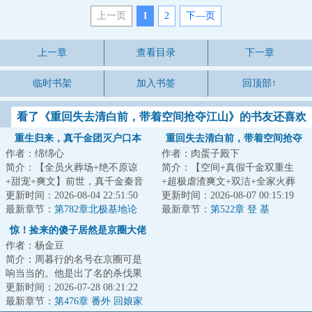
上一页
1
2
下—页
上一章
查看目录
下一章
临时书架
加入书签
回顶部↑
看了《重回失去清白前，带着空间抢夺江山》的书友还喜欢
看
重生归来，真千金团灭户口本
重回失去清白前，带着空间抢夺
作者：绵绵心
作者：肉蛋子殿下
江山
简介：【全员火葬场+绝不原谅
简介：【空间+真假千金双重生
+甜宠+爽文】前世，真千金秦音
+超极虐渣爽文+双洁+全家火葬
认亲回家后拼命讨好付出，渴求
更新时间：2026-08-04 22:51:50
场】&lt;br/&gt;【白切黑、貌美绝
更新时间：2026-08-07 00:15:19
亲情，临死前全...
最新章节：
第782章北极基地论
伦贵女+禁欲、...
最新章节：
第522章 登 基
坛，崔游安有个人密码
惊！捡来的傻子居然是京圈大佬
作者：杨金豆
简介：周暮行的名号在京圈可是
响当当的。他是出了名的杀伐果
断，腹黑无情，在一众兄弟里
更新时间：2026-07-28 08:21:22
面，优秀到让人望...
最新章节：
第476章 番外 回娘家