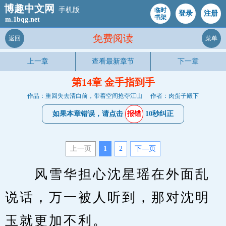
博趣中文网
手机版
临时
登录
注册
书架
m.1bqg.net
免费阅读
返回
菜单
上一章
查看最新章节
下一章
第14章 金手指到手
作品：重回失去清白前，带着空间抢夺江山
作者：肉蛋子殿下
如果本章错误，请点击
报错
10秒纠正
上一页
1
2
下—页
　　风雪华担心沈星瑶在外面乱
说话，万一被人听到，那对沈明
玉就更加不利。