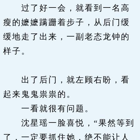
　　过了好一会，就看到一名高
瘦的嬷嬷蹒跚着步子，从后门缓
缓地走了出来，一副老态龙钟的
样子。
　　出了后门，就左顾右盼，看
起来鬼鬼祟祟的。
　　一看就很有问题。
　　沈星瑶一脸喜悦，“果然等到
了，一定要抓住她，绝不能让人