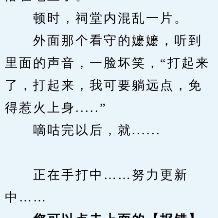
　　顿时，祠堂内混乱一片。
　　外面那个看守的嬷嬷，听到
里面的声音，一脸坏笑，“打起来
了，打起来，我可要躺远点，免
得惹火上身.....”
　　嘀咕完以后，就......
　　正在手打中……努力更新
中……