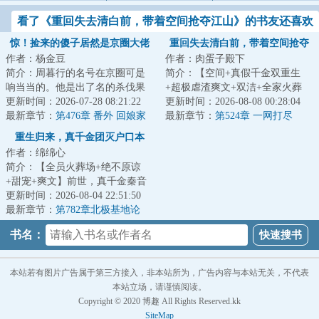
看了《重回失去清白前，带着空间抢夺江山》的书友还喜欢
看
惊！捡来的傻子居然是京圈大佬
重回失去清白前，带着空间抢夺
作者：杨金豆
作者：肉蛋子殿下
江山
简介：周暮行的名号在京圈可是
简介：【空间+真假千金双重生
响当当的。他是出了名的杀伐果
+超极虐渣爽文+双洁+全家火葬
断，腹黑无情，在一众兄弟里
更新时间：2026-07-28 08:21:22
场】&lt;br/&gt;【白切黑、貌美绝
更新时间：2026-08-08 00:28:04
面，优秀到让人望...
最新章节：
第476章 番外 回娘家
伦贵女+禁欲、...
最新章节：
第524章 一网打尽
（下）
重生归来，真千金团灭户口本
作者：绵绵心
简介：【全员火葬场+绝不原谅
+甜宠+爽文】前世，真千金秦音
认亲回家后拼命讨好付出，渴求
更新时间：2026-08-04 22:51:50
亲情，临死前全...
最新章节：
第782章北极基地论
坛，崔游安有个人密码
书名：
本站若有图片广告属于第三方接入，非本站所为，广告内容与本站无关，不代表
本站立场，请谨慎阅读。
Copyright © 2020 博趣 All Rights Reserved.kk
SiteMap