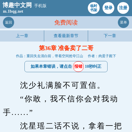
博趣中文网
手机版
临时
登录
注册
书架
m.1bqg.net
免费阅读
返回
菜单
上一章
查看最新章节
下一章
第36章 准备卖了二哥
作品：重回失去清白前，带着空间抢夺江山
作者：肉蛋子殿下
如果本章错误，请点击
报错
10秒纠正
　　沈少礼满脸不可置信。
　　“你敢，我不信你会对我动
手......”
　　沈星瑶二话不说，拿着一把