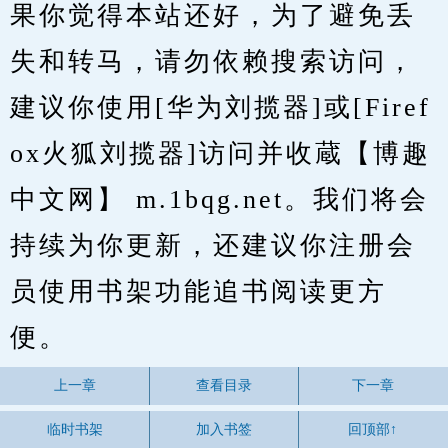
果你觉得本站还好，为了避免丢
失和转马，请勿依赖搜索访问，
建议你使用[华为刘揽器]或[Firef
ox火狐刘揽器]访问并收蔵【博趣
中文网】 m.1bqg.net。我们将会
持续为你更新，还建议你注册会
员使用书架功能追书阅读更方
便。
上一章
查看目录
下一章
临时书架
加入书签
回顶部↑