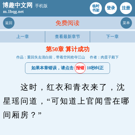
博趣中文网
手机版
临时
登录
注册
书架
m.1bqg.net
免费阅读
返回
菜单
上一章
查看最新章节
下一章
第50章 算计成功
作品：重回失去清白前，带着空间抢夺江山
作者：肉蛋子殿下
如果本章错误，请点击
报错
10秒纠正
　　这时，红衣和青衣来了，沈
星瑶问道，“可知道上官闻雪在哪
间厢房？”