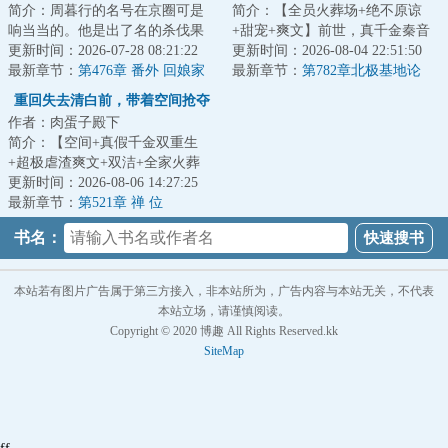
简介：周暮行的名号在京圈可是
简介：【全员火葬场+绝不原谅
响当当的。他是出了名的杀伐果
+甜宠+爽文】前世，真千金秦音
断，腹黑无情，在一众兄弟里
更新时间：2026-07-28 08:21:22
认亲回家后拼命讨好付出，渴求
更新时间：2026-08-04 22:51:50
面，优秀到让人望...
最新章节：
第476章 番外 回娘家
亲情，临死前全...
最新章节：
第782章北极基地论
（下）
坛，崔游安有个人密码
重回失去清白前，带着空间抢夺
作者：肉蛋子殿下
江山
简介：【空间+真假千金双重生
+超极虐渣爽文+双洁+全家火葬
场】&lt;br/&gt;【白切黑、貌美绝
更新时间：2026-08-06 14:27:25
伦贵女+禁欲、...
最新章节：
第521章 禅 位
书名：
本站若有图片广告属于第三方接入，非本站所为，广告内容与本站无关，不代表
本站立场，请谨慎阅读。
Copyright © 2020 博趣 All Rights Reserved.kk
SiteMap