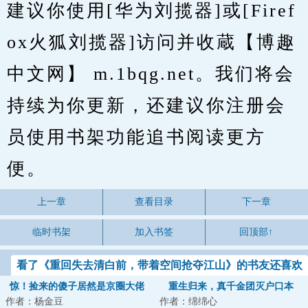
建议你使用[华为刘揽器]或[Firef
ox火狐刘揽器]访问并收蔵【博趣
中文网】 m.1bqg.net。我们将会
持续为你更新，还建议你注册会
员使用书架功能追书阅读更方
便。
上一章
查看目录
下一章
临时书架
加入书签
回顶部↑
看了《重回失去清白前，带着空间抢夺江山》的书友还喜欢
看
惊！捡来的傻子居然是京圈大佬
重生归来，真千金团灭户口本
作者：杨金豆
作者：绵绵心