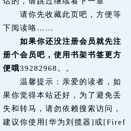
话的，请跳过继续看下一章
　　请你先收藏此页吧，方便等
下阅读咯……
　　如果你还没注册会员就先注
册个会员吧，使用书架书签更方
便哦
39282968。。
　　温馨提示：亲爱的读者，如
果你觉得本站还好，为了避免丢
失和转马，请勿依赖搜索访问，
建议你使用[华为刘揽器]或[Firef