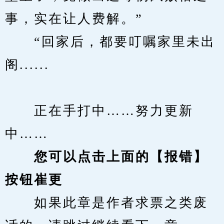
事，实在让人费解。”
　　“回家后，都要叮嘱家里未出
阁......
　　正在手打中……努力更新
中……
您可以点击上面的【报错】
按钮崔更
　　如果此章是作者求票之类废