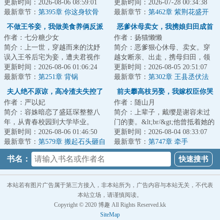
&lt;br/&gt;【重生女主VS穿越男
更新时间：2026-08-06 08:59:01
亲生家庭远在千里之外，被接回
更新时间：2026-07-28 00:34:38
主】&lt;br/&...
最新章节：
第395章 你这身软骨
之后，她见...
最新章节：
第462章 紫荆花盛开
头，配当女兵吗？
（完）
不做王爷妾，我做美食养俩反派
恶爹休母卖女，我携娘归田成首
作者：七分糖少女
作者：扬猫懒懒
幼崽
富
简介：上一世，穿越而来的沈妤
简介：恶爹狠心休母、卖女。穿
误入王爷后宅为妾，遭夫君视作
越女断亲、出走，携母归田，领
玩物，又被主母百般折辱，为求
更新时间：2026-08-06 01:06:24
着外公全家开荒种地、经商致
更新时间：2026-08-05 20:51:07
自由最终惨死穷...
最新章节：
第251章 背锅
富、斗极品、踩渣...
最新章节：
第302章 王县丞伏法
夫人绝不原谅，高冷渣夫失控了
前夫攀高枝另娶，我嫁权臣你哭
作者：严以妃
作者：随山月
什么
简介：容姝暗恋了盛廷琛整整八
简介：上辈子，戴缨是谢容未过
年，从青春校园到大学毕业。
门的妻。&lt;br/&gt;他曾抵着她的
&lt;br/&gt;为了能得到了他的认
更新时间：2026-08-06 01:46:50
鬓发低语：“我的妻唯你一
更新时间：2026-08-04 08:33:07
可，她付出了所...
最新章节：
第579章 搬起石头砸自
人。”&lt;br/&g...
最新章节：
第747章 牵手
己的脚
书名：
本站若有图片广告属于第三方接入，非本站所为，广告内容与本站无关，不代表
本站立场，请谨慎阅读。
Copyright © 2020 博趣 All Rights Reserved.kk
SiteMap