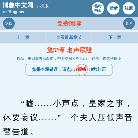
博趣中文网
手机版
临时
登录
注册
书架
m.1bqg.net
免费阅读
返回
菜单
上一章
查看最新章节
下一章
第52章 名声尽毁
作品：重回失去清白前，带着空间抢夺江山
作者：肉蛋子殿下
如果本章错误，请点击
报错
10秒纠正
　　“嘘......小声点，皇家之事，
休要妄议......”一个夫人压低声音
警告道。