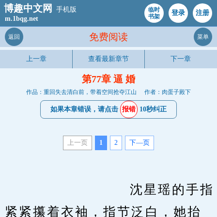
博趣中文网
手机版
临时
登录
注册
书架
m.1bqg.net
免费阅读
返回
菜单
上一章
查看最新章节
下一章
第77章 逼 婚
作品：重回失去清白前，带着空间抢夺江山
作者：肉蛋子殿下
如果本章错误，请点击
报错
10秒纠正
上一页
1
2
下—页
　　                    沈星瑶的手指
紧紧攥着衣袖，指节泛白，她抬