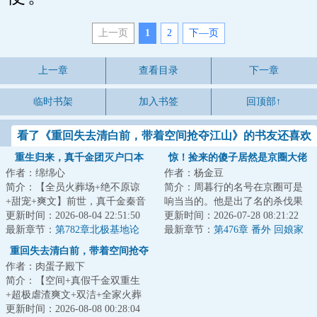
上一页
1
2
下—页
上一章
查看目录
下一章
临时书架
加入书签
回顶部↑
看了《重回失去清白前，带着空间抢夺江山》的书友还喜欢
看
重生归来，真千金团灭户口本
惊！捡来的傻子居然是京圈大佬
作者：绵绵心
作者：杨金豆
简介：【全员火葬场+绝不原谅
简介：周暮行的名号在京圈可是
+甜宠+爽文】前世，真千金秦音
响当当的。他是出了名的杀伐果
认亲回家后拼命讨好付出，渴求
更新时间：2026-08-04 22:51:50
断，腹黑无情，在一众兄弟里
更新时间：2026-07-28 08:21:22
亲情，临死前全...
最新章节：
第782章北极基地论
面，优秀到让人望...
最新章节：
第476章 番外 回娘家
坛，崔游安有个人密码
（下）
重回失去清白前，带着空间抢夺
作者：肉蛋子殿下
江山
简介：【空间+真假千金双重生
+超极虐渣爽文+双洁+全家火葬
场】&lt;br/&gt;【白切黑、貌美绝
更新时间：2026-08-08 00:28:04