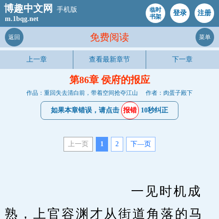
博趣中文网
手机版
临时
登录
注册
书架
m.1bqg.net
免费阅读
返回
菜单
上一章
查看最新章节
下一章
第86章 侯府的报应
作品：重回失去清白前，带着空间抢夺江山
作者：肉蛋子殿下
如果本章错误，请点击
报错
10秒纠正
上一页
1
2
下—页
　　                    一见时机成
熟，上官容渊才从街道角落的马