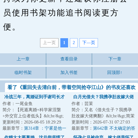
员使用书架功能追书阅读更方
便。
上一页
1
2
下—页
上一章
查看目录
下一章
临时书架
加入书签
回顶部↑
看了《重回失去清白前，带着空间抢夺江山》的书友还喜欢
看
冷战三年，离婚证到手谢司长才
白月光借夫？我携孕肚改嫁大佬
作者：一尾金鱼
作者：芸茉
说爱我
爽翻
简介：【死遁离婚+科学家涅槃
简介：又名《借夫生子？我携孕
+外交官上位者低头】&lt;br/&gt;
肚改嫁大佬爽翻》&lt;br/&gt;简茉
宁雾拿到子宫癌诊断书那天，撞
更新时间：2026-08-05 18:29:29
生日那天，丈夫陆钦淮一直守在
更新时间：2026-07-31 07:27:03
破丈夫陪她亲...
最新章节：
第314章 ：宁雾是他一
医院，陪着...
最新章节：
第642章 不太确定的答
生亏欠
案
作精太太要离婚，沈总彻底慌了
怀孕七月被你弃，嫁大佬显怀了