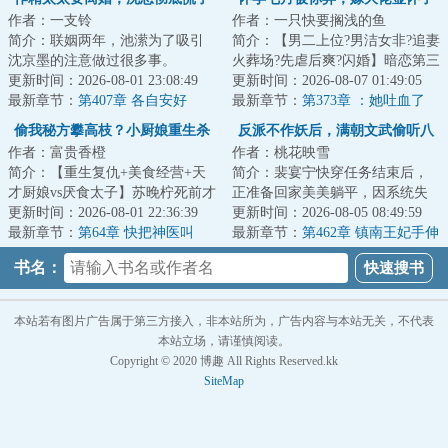
作者：一支铃
作者：一只快要搁浅的鱼
你没释怀
简介：联姻两年，池潆为了吸引
简介：【男二上位?男洁女非?追妻
沈京墨的注意做过很多事。
火葬场?先虐后爽?闪婚】暗恋第三
&lt;br/&gt;然而得到他最多的一句
更新时间：2026-08-01 23:08:49
年，孟挽如愿以偿的嫁给陆沉
更新时间：2026-08-07 01:49:05
回应就是：别作...
最新章节：
第407章 各自安好
渊，却在怀孕...
最新章节：
第373章 ：她吐血了
偷我秘方攀高枝？小厨娘重生杀
反派不作妖后，满朝文武偷听八
作者：富贵香橙
作者：桃花映雪
疯了
卦
简介：【重生复仇+美食经营+天
简介：裴宴宁快穿任务结束后，
才厨娘vs厌食太子】苏晚柠死前才
正准备回家美美躺平，因系统失
知道，十年相伴的表妹，为了当
更新时间：2026-08-01 22:36:39
误导致她被送到架空世界。
更新时间：2026-08-05 08:49:59
上太子妃，偷...
最新章节：
第64章 快把神医叫
&lt;br/&gt;成为丞...
最新章节：
第462章 镇南王妃手伸
来！
的太长了
书名：
本站若有图片广告属于第三方接入，非本站所为，广告内容与本站无关，不代表
本站立场，请谨慎阅读。
Copyright © 2020 博趣 All Rights Reserved.kk
SiteMap