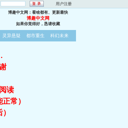
：
用户注册
博趣中文网：看啥都有、更新最快
博趣中文网
如果你觉得好，恳请收藏
灵异悬疑
都市重生
科幻未来
…
谢
阅读
能正常）
后）