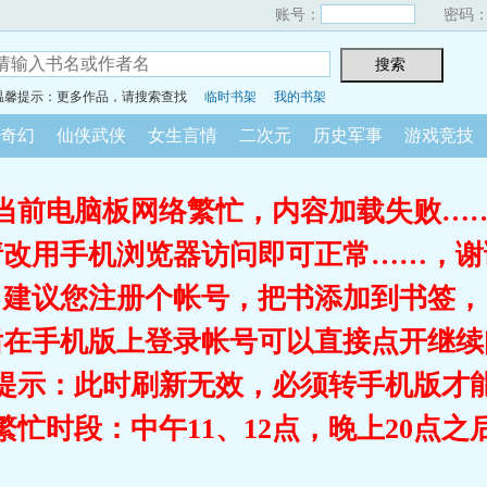
账号：
密码
温馨提示：更多作品，请搜索查找
临时书架
我的书架
奇幻
仙侠武侠
女生言情
二次元
历史军事
游戏竞技
当前电脑板网络繁忙，内容加载失败…
请改用手机浏览器访问即可正常……，谢
建议您注册个帐号，把书添加到书签，
后在手机版上登录帐号可以直接点开继续
提示：此时刷新无效，必须转手机版才
繁忙时段：中午11、12点，晚上20点之