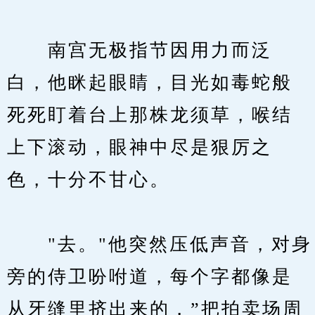
　　南宫无极指节因用力而泛
白，他眯起眼睛，目光如毒蛇般
死死盯着台上那株龙须草，喉结
上下滚动，眼神中尽是狠厉之
色，十分不甘心。
　　"去。"他突然压低声音，对身
旁的侍卫吩咐道，每个字都像是
从牙缝里挤出来的，”把拍卖场周