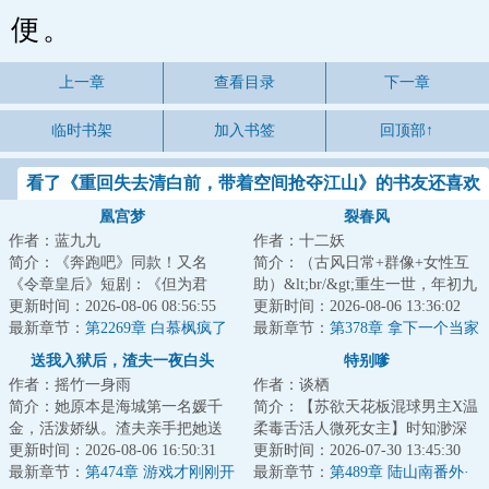
便。
上一章
查看目录
下一章
临时书架
加入书签
回顶部↑
看了《重回失去清白前，带着空间抢夺江山》的书友还喜欢
看
凰宫梦
裂春风
作者：蓝九九
作者：十二妖
简介：《奔跑吧》同款！又名
简介：（古风日常+群像+女性互
《令章皇后》短剧：《但为君
助）&lt;br/&gt;重生一世，年初九
故》《凰宫梦》&lt;br/&gt;【双重
更新时间：2026-08-06 08:56:55
悟了：光有钱不行，还得有势！
更新时间：2026-08-06 13:36:02
生换亲+宫斗+非...
最新章节：
第2269章 白慕枫疯了
&lt;br/&gt;...
最新章节：
第378章 拿下一个当家
（226万票加更）
的
送我入狱后，渣夫一夜白头
特别嗲
作者：摇竹一身雨
作者：谈栖
简介：她原本是海城第一名媛千
简介：【苏欲天花板混球男主X温
金，活泼娇纵。渣夫亲手把她送
柔毒舌活人微死女主】时知渺深
进监狱，只因误会她杀害了他的
更新时间：2026-08-06 16:50:31
夜捡回一年未见，再见便是在“出
更新时间：2026-07-30 13:45:30
白月光。三年黑...
最新章节：
第474章 游戏才刚刚开
轨”的老公...
最新章节：
第489章 陆山南番外·