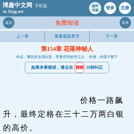
博趣中文网
手机版
临时
登录
注册
书架
m.1bqg.net
免费阅读
返回
菜单
上一章
查看最新章节
下一章
第154章 花落神秘人
作品：重回失去清白前，带着空间抢夺江山
作者：肉蛋子殿下
如果本章错误，请点击
报错
10秒纠正
　　                    价格一路飙
升，最终定格在三十二万两白银
的高价。