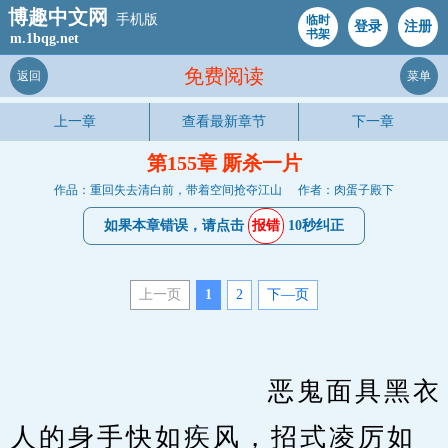
博趣中文网
手机版
临时
登录
注册
书架
m.1bqg.net
免费阅读
返回
菜单
上一章
查看最新章节
下一章
第155章 厮杀一片
作品：重回失去清白前，带着空间抢夺江山
作者：肉蛋子殿下
如果本章错误，请点击
报错
10秒纠正
上一页
1
2
下—页
　　                    恶鬼面具黑衣
人的身手快如疾风，招式凌厉如