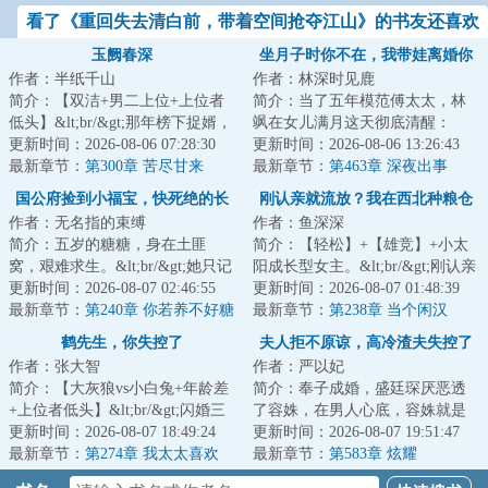
看了《重回失去清白前，带着空间抢夺江山》的书友还喜欢
看
玉阙春深
坐月子时你不在，我带娃离婚你
作者：半纸千山
作者：林深时见鹿
哭什么
简介：【双洁+男二上位+上位者
简介：当了五年模范傅太太，林
低头】&lt;br/&gt;那年榜下捉婿，
飒在女儿满月这天彻底清醒：
柳韫玉遥遥一指，点中了一无所
更新时间：2026-08-06 07:28:30
&lt;br/&gt;丈夫傅砚辞把极致呵护
更新时间：2026-08-06 13:26:43
有的清贫书...
最新章节：
第300章 苦尽甘来
全给了白月光...
最新章节：
第463章 深夜出事
国公府捡到小福宝，快死绝的长
刚认亲就流放？我在西北种粮仓
作者：无名指的束缚
作者：鱼深深
房杀疯了
简介：五岁的糖糖，身在土匪
简介：【轻松】+【雄竞】+小太
窝，艰难求生。&lt;br/&gt;她只记
阳成长型女主。&lt;br/&gt;刚认亲
得爹娘和哥哥来接自己，所以一
更新时间：2026-08-07 02:46:55
成真千金就流放西北？姜六六直
更新时间：2026-08-07 01:48:39
直痴痴等待。&...
最新章节：
第240章 你若养不好糖
呼老天爷你...
最新章节：
第238章 当个闲汉
糖，不如朕亲自抚养
鹤先生，你失控了
夫人拒不原谅，高冷渣夫失控了
作者：张大智
作者：严以妃
简介：【大灰狼vs小白兔+年龄差
简介：奉子成婚，盛廷琛厌恶透
+上位者低头】&lt;br/&gt;闪婚三
了容姝，在男人心底，容姝就是
个月，他们相敬如宾，从不越
更新时间：2026-08-07 18:49:24
一个心机深重，不择手段上位的
更新时间：2026-08-07 19:51:47
界。&lt;br/&g...
最新章节：
第274章 我太太喜欢
女人，看着她日...
最新章节：
第583章 炫耀