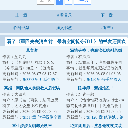
上一页
1
2
下—页
上一章
查看目录
下一章
临时书架
加入书签
回顶部↑
看了《重回失去清白前，带着空间抢夺江山》的书友还喜欢
看
凰宫梦
深情失控，他服软低哄别离婚
作者：蓝九九
作者：林深深
简介：《奔跑吧》同款！又名
简介：结婚三年，许言做最多的
《令章皇后》短剧：《但为君
事情，就是帮周京延处理他的风
故》《凰宫梦》&lt;br/&gt;【双重
更新时间：2026-08-07 08:17:37
流后事。直到又一次帮他处理完
更新时间：2026-08-08 01:03:05
生换亲+宫斗+非...
最新章节：
第2272章 那我们收养
绯闻，直到听见...
最新章节：
第450章 分手的原因
一个孩子吧（227万必读票加）
离婚！商队他人前禁欲人后低哄
陈律师，新婚难忍！
作者：大四喜
作者：红枣一颗
简介：原书名《商队，别再放黑
简介：【惜命怕死地质学博士×冷
料了，太太说坚决不复婚》
静克制金牌律师】｜先婚后爱｜
&lt;br/&gt;隐婚三年，许轻言忍够
更新时间：2026-08-08 00:59:05
伪兄妹白月光｜追妻火葬场
更新时间：2026-08-05 21:50:25
了。&lt;br/&gt;...
最新章节：
第317章 他活得像个寄
&lt;br/&gt;洛梵...
最新章节：
第 120 章 他哄她，给
人篱下的外人
她打架子鼓？
重生娇娇女驯养摄政王
绝症死遁后，渣总他夜夜哭坟