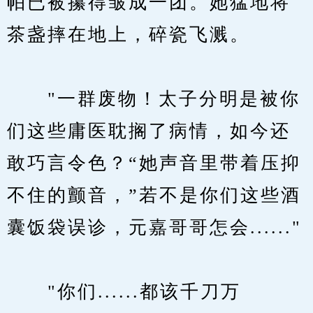
帕已被攥得皱成一团。她猛地将
茶盏摔在地上，碎瓷飞溅。
　　"一群废物！太子分明是被你
们这些庸医耽搁了病情，如今还
敢巧言令色？“她声音里带着压抑
不住的颤音，”若不是你们这些酒
囊饭袋误诊，元嘉哥哥怎会......"
　　"你们......都该千刀万