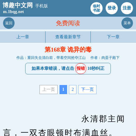
博趣中文网
手机版
临时
登录
注册
书架
m.1bqg.net
免费阅读
返回
菜单
上一章
查看最新章节
下一章
第168章 诡异的毒
作品：重回失去清白前，带着空间抢夺江山
作者：肉蛋子殿下
如果本章错误，请点击
报错
10秒纠正
上一页
1
2
下—页
　　                    永清郡主闻
言，一双杏眼顿时布满血丝。