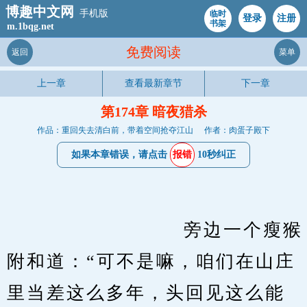
博趣中文网
手机版
临时
登录
注册
书架
m.1bqg.net
免费阅读
返回
菜单
上一章
查看最新章节
下一章
第174章 暗夜猎杀
作品：重回失去清白前，带着空间抢夺江山
作者：肉蛋子殿下
如果本章错误，请点击
报错
10秒纠正
　　                    旁边一个瘦猴
附和道：“可不是嘛，咱们在山庄
里当差这么多年，头回见这么能