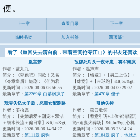
便。
上一章
查看目录
下一章
临时书架
加入书签
回顶部↑
看了《重回失去清白前，带着空间抢夺江山》的书友还喜欢
看
凰宫梦
改嫁死对头一夜怀崽，将军悔疯
作者：蓝九九
作者：温声声
了
简介：《奔跑吧》同款！又名
简介：【错嫁】+【男二上位】+
《令章皇后》短剧：《但为君
【雄竞】+【带球跑】&lt;br/&gt;
故》《凰宫梦》&lt;br/&gt;【双重
更新时间：2026-08-06 08:56:55
【落魄郡主vs闷骚禁欲督主】
更新时间：2026-08-04 00:29:02
生换亲+宫斗+非...
最新章节：
第2269章 白慕枫疯了
&lt;br/&gt;秦...
最新章节：
第470章 傻子
（226万票加更）
玩弄失忆太子后，恶毒女配跑路
引他失控
作者：姜拾愿
作者：一燕云歌笑
了
简介：【先婚后爱＋甜宠＋双洁
简介：【蓄意引诱+上位者清醒沉
＋细水长流＋偏日常】&lt;br/&gt;
沦+追妻火葬场】&lt;br/&gt;心机
（明媚小太阳×高岭之花）
更新时间：2026-08-06 14:34:27
清醒美人【表情】暗恋成瘾医生
更新时间：2026-08-05 23:14:24
&lt;br/&gt;宋今...
最新章节：
第111章 疯狗
&lt;br/&gt;...
最新章节：
第184章 疯子，他就是