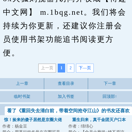
中文网】 m.1bqg.net。我们将会
持续为你更新，还建议你注册会
员使用书架功能追书阅读更方
便。
上一页
1
2
下—页
上一章
查看目录
下一章
临时书架
加入书签
回顶部↑
看了《重回失去清白前，带着空间抢夺江山》的书友还喜欢
看
惊！捡来的傻子居然是京圈大佬
重生归来，真千金团灭户口本
作者：杨金豆
作者：绵绵心