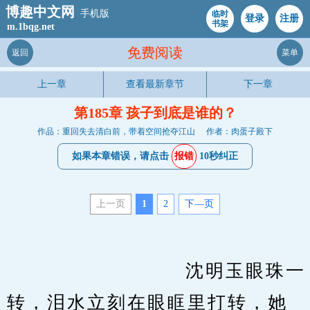
博趣中文网
手机版
临时
登录
注册
书架
m.1bqg.net
免费阅读
返回
菜单
上一章
查看最新章节
下一章
第185章 孩子到底是谁的？
作品：重回失去清白前，带着空间抢夺江山
作者：肉蛋子殿下
如果本章错误，请点击
报错
10秒纠正
上一页
1
2
下—页
　　                    沈明玉眼珠一
转，泪水立刻在眼眶里打转，她