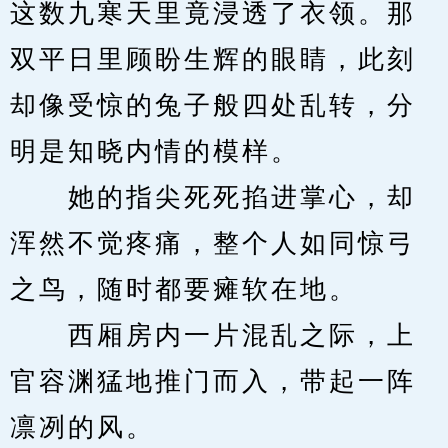
这数九寒天里竟浸透了衣领。那
双平日里顾盼生辉的眼睛，此刻
却像受惊的兔子般四处乱转，分
明是知晓内情的模样。
　　她的指尖死死掐进掌心，却
浑然不觉疼痛，整个人如同惊弓
之鸟，随时都要瘫软在地。
　　西厢房内一片混乱之际，上
官容渊猛地推门而入，带起一阵
凛冽的风。