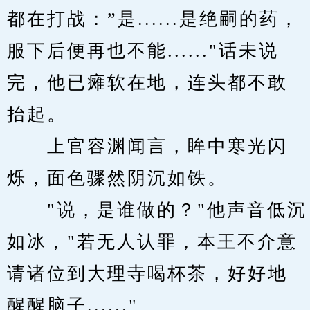
都在打战：”是......是绝嗣的药，
服下后便再也不能......"话未说
完，他已瘫软在地，连头都不敢
抬起。
　　上官容渊闻言，眸中寒光闪
烁，面色骤然阴沉如铁。
　　"说，是谁做的？"他声音低沉
如冰，"若无人认罪，本王不介意
请诸位到大理寺喝杯茶，好好地
醒醒脑子......"