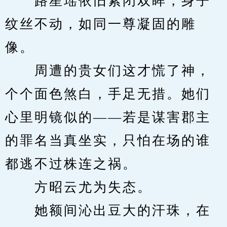
　　路星瑶依旧紧闭双眸，身子
纹丝不动，如同一尊凝固的雕
像。
　　周遭的贵女们这才慌了神，
个个面色煞白，手足无措。她们
心里明镜似的——若是谋害郡主
的罪名当真坐实，只怕在场的谁
都逃不过株连之祸。
　　方昭云尤为失态。
　　她额间沁出豆大的汗珠，在