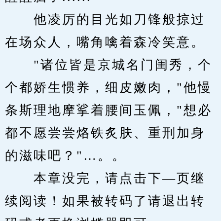
　　他凌厉的目光如刀锋般掠过
在场众人，嘴角噙着森冷笑意。
　　"诸位皆是京城名门闺秀，个
个都娇生惯养，细皮嫩肉，"他慢
条斯理地摩挲着腰间玉佩，"想必
都不愿尝尝烙铁炙肤、重刑加身
的滋味吧？"…。。
　　本章没完，请点击下—页继
续阅读！如果被转码了请退出转