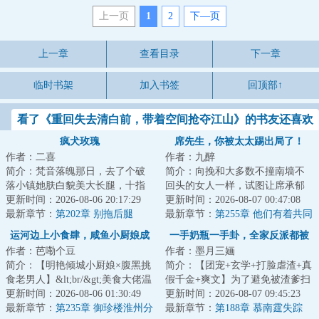
上一页
1
2
下—页
上一章
查看目录
下一章
临时书架
加入书签
回顶部↑
看了《重回失去清白前，带着空间抢夺江山》的书友还喜欢
看
疯犬玫瑰
席先生，你被太太踢出局了！
作者：二喜
作者：九醉
简介：梵音落魄那日，去了个破
简介：向挽和大多数不撞南墙不
落小镇她肤白貌美大长腿，十指
回头的女人一样，试图让席承郁
不沾阳春水，很快成了这个地方
更新时间：2026-08-06 20:17:29
这样的男人爱上自己。&lt;br/&gt;
更新时间：2026-08-07 00:47:08
的焦点所有男人...
最新章节：
第202章 别拖后腿
可是三年婚...
最新章节：
第255章 他们有着共同
的孩子
运河边上小食肆，咸鱼小厨娘成
一手奶瓶一手卦，全家反派都被
作者：芭嘞个豆
作者：墨月三婳
首富了！
萌化
简介：【明艳倾城小厨娘×腹黑挑
简介：【团宠+玄学+打脸虐渣+真
食老男人】&lt;br/&gt;美食大佬温
假千金+爽文】为了避免被渣爹扫
禧，猝死后穿进了限制级古言小
更新时间：2026-08-06 01:30:49
地出门，跟着外祖一家造反被斩
更新时间：2026-08-07 09:45:23
说里，成...
最新章节：
第235章 御珍楼淮州分
首的悲剧，小...
最新章节：
第188章 慕南霆失踪