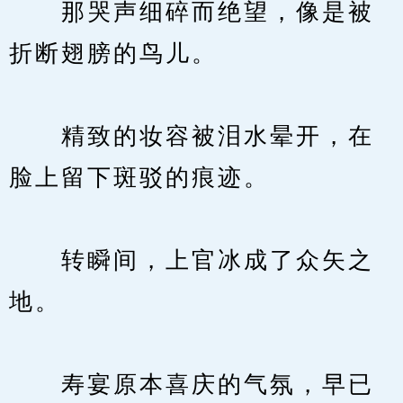
　　那哭声细碎而绝望，像是被
折断翅膀的鸟儿。
　　精致的妆容被泪水晕开，在
脸上留下斑驳的痕迹。
　　转瞬间，上官冰成了众矢之
地。
　　寿宴原本喜庆的气氛，早已