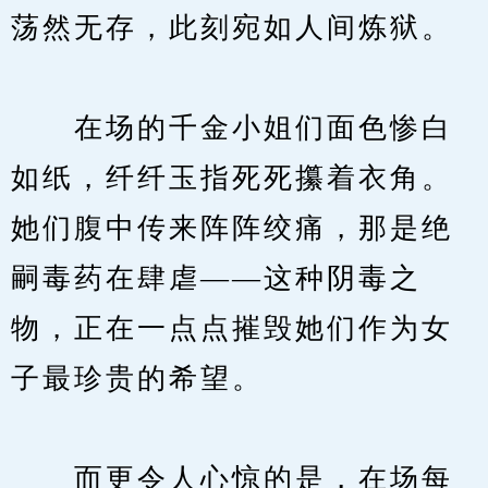
荡然无存，此刻宛如人间炼狱。
　　在场的千金小姐们面色惨白
如纸，纤纤玉指死死攥着衣角。
她们腹中传来阵阵绞痛，那是绝
嗣毒药在肆虐——这种阴毒之
物，正在一点点摧毁她们作为女
子最珍贵的希望。
　　而更令人心惊的是，在场每