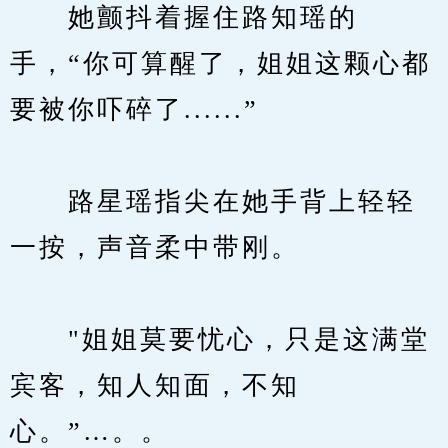
　　她颤抖着握住路知瑶的
手，“你可算醒了，姐姐这颗心都
要被你吓碎了......”
　　路星瑶指尖在她手背上轻轻
一按，声音柔中带刚。
　　"姐姐莫要忧心，只是这满堂
宾客，知人知面，不知
心。”…。。