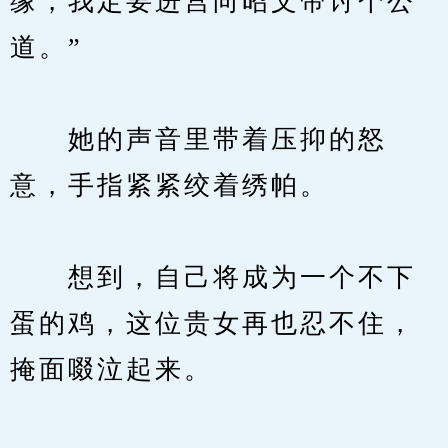
缘，我定要进宫向昭文帝讨个公
道。”
　　她的声音里带着压抑的怒
意，手指紧紧绞着绣帕。
　　想到，自己将成为一个不下
蛋的鸡，这位贵女再也忍不住，
掩面啜泣起来。