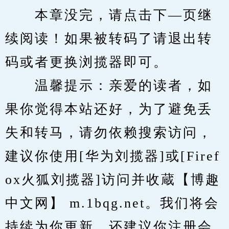
　　本章没完，请点击下—页继
续阅读！如果被转码了请退出转
码或者更换浏揽器即可。
　　温馨提示：亲爱的读者，如
果你觉得本站还好，为了避免丢
失和转马，请勿依赖搜索访问，
建议你使用[华为刘揽器]或[Firef
ox火狐刘揽器]访问并收蔵【博趣
中文网】 m.1bqg.net。我们将会
持续为你更新，还建议你注册会