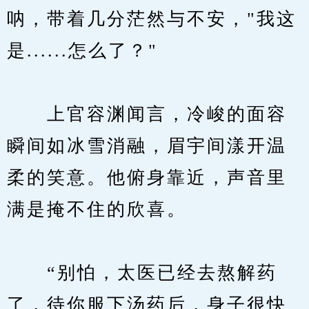
呐，带着几分茫然与不安，"我这
是......怎么了？"
　　上官容渊闻言，冷峻的面容
瞬间如冰雪消融，眉宇间漾开温
柔的笑意。他俯身靠近，声音里
满是掩不住的欣喜。
　　“别怕，太医已经去熬解药
了，待你服下汤药后，身子很快