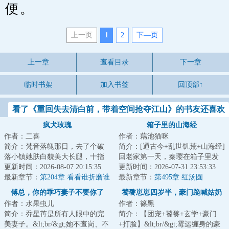
便。
上一页
1
2
下—页
上一章
查看目录
下一章
临时书架
加入书签
回顶部↑
看了《重回失去清白前，带着空间抢夺江山》的书友还喜欢
看
疯犬玫瑰
箱子里的山海经
作者：二喜
作者：藕池猫咪
简介：梵音落魄那日，去了个破
简介：[通古今+乱世饥荒+山海经]
落小镇她肤白貌美大长腿，十指
回老家第一天，秦璎在箱子里发
不沾阳春水，很快成了这个地方
更新时间：2026-08-07 20:15:35
现个古代小人国。小人国里有乱
更新时间：2026-07-31 23:53:33
的焦点所有男人...
最新章节：
第204章 看看谁折磨谁
世饥荒，有暴...
最新章节：
第495章 红汤圆
傅总，你的乖巧妻子不要你了
饕餮崽崽四岁半，豪门跪喊姑奶
作者：水果虫儿
作者：篠黑
奶
简介：乔星苒是所有人眼中的完
简介：【团宠+饕餮+玄学+豪门
美妻子。&lt;br/&gt;她不查岗、不
+打脸】&lt;br/&gt;霉运缠身的豪