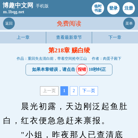
博趣中文网
手机版
临时
登录
注册
书架
m.1bqg.net
免费阅读
返回
菜单
上一章
查看最新章节
下一章
第218章 赐白绫
作品：重回失去清白前，带着空间抢夺江山
作者：肉蛋子殿下
如果本章错误，请点击
报错
10秒纠正
上一页
1
2
下—页
　　晨光初露，天边刚泛起鱼肚
白，红衣便急急赶来禀报。
　　"小姐，昨夜那人已查清底