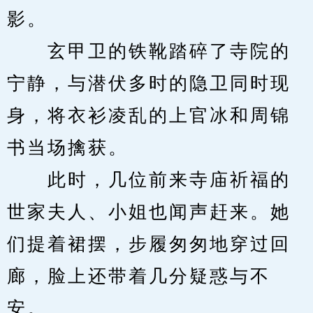
影。
　　玄甲卫的铁靴踏碎了寺院的
宁静，与潜伏多时的隐卫同时现
身，将衣衫凌乱的上官冰和周锦
书当场擒获。
　　此时，几位前来寺庙祈福的
世家夫人、小姐也闻声赶来。她
们提着裙摆，步履匆匆地穿过回
廊，脸上还带着几分疑惑与不
安。