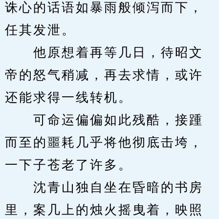
诛心的话语如暴雨般倾泻而下，
任其发泄。
　　他原想着再等几日，待昭文
帝的怒气稍减，再去求情，或许
还能求得一线转机。
　　可命运偏偏如此残酷，接踵
而至的噩耗几乎将他彻底击垮，
一下子苍老了许多。
　　沈青山独自坐在昏暗的书房
里，案几上的烛火摇曳着，映照