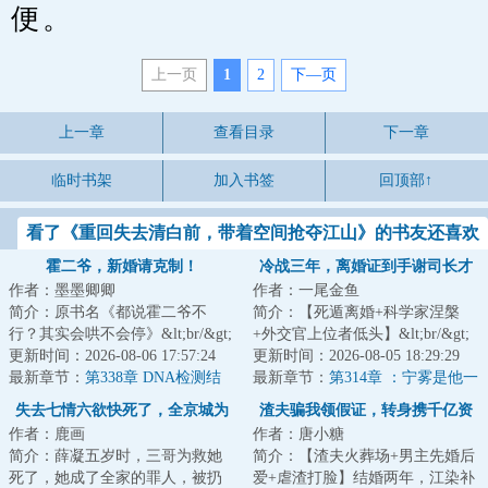
便。
上一页
1
2
下—页
上一章
查看目录
下一章
临时书架
加入书签
回顶部↑
看了《重回失去清白前，带着空间抢夺江山》的书友还喜欢
看
霍二爷，新婚请克制！
冷战三年，离婚证到手谢司长才
作者：墨墨卿卿
作者：一尾金鱼
说爱我
简介：原书名《都说霍二爷不
简介：【死遁离婚+科学家涅槃
行？其实会哄不会停》&lt;br/&gt;
+外交官上位者低头】&lt;br/&gt;
恢复听力那天，阮念念得知自己
更新时间：2026-08-06 17:57:24
宁雾拿到子宫癌诊断书那天，撞
更新时间：2026-08-05 18:29:29
被绿，甩了渣...
最新章节：
第338章 DNA检测结
破丈夫陪她亲...
最新章节：
第314章 ：宁雾是他一
果！
生亏欠
失去七情六欲快死了，全京城为
渣夫骗我领假证，转身携千亿资
作者：鹿画
作者：唐小糖
我哭坟
产嫁权少
简介：薛凝五岁时，三哥为救她
简介：【渣夫火葬场+男主先婚后
死了，她成了全家的罪人，被扔
爱+虐渣打脸】结婚两年，江染补