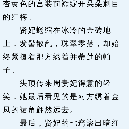
杏黄色的宫装前襟绽开朵朵刺目
的红梅。
　　贤妃蜷缩在冰冷的金砖地
上，发髻散乱，珠翠零落，却始
终紧攥着那方绣着并蒂莲的帕
子。
　　头顶传来周贵妃得意的轻
笑，她最后看见的是对方绣着金
凤的裙角翩然远去。
　　最后，贤妃的七窍渗出暗红