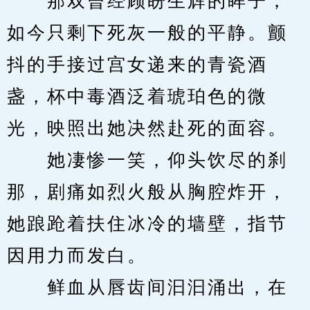
　　那双曾经顾盼生辉的眸子，
如今只剩下死灰一般的平静。颤
抖的手接过宫女递来的青瓷酒
盏，杯中毒酒泛着琥珀色的微
光，映照出她决然赴死的面容。
　　她凄惨一笑，仰头饮尽的刹
那，剧痛如烈火般从胸腔炸开，
她踉跄着扶住冰冷的墙壁，指节
因用力而发白。
　　鲜血从唇齿间汩汩涌出，在