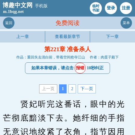
博趣中文网
手机版
临时
登录
注册
书架
m.1bqg.net
免费阅读
返回
菜单
上一章
查看最新章节
下一章
第221章 准备杀人
作品：重回失去清白前，带着空间抢夺江山
作者：肉蛋子殿下
如果本章错误，请点击
报错
10秒纠正
上一页
1
2
下—页
　　贤妃听完这番话，眼中的光
芒彻底黯淡下去。她纤细的手指
无意识地绞紧了衣角，指节因用