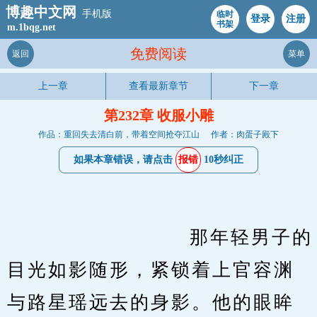
博趣中文网
手机版
临时
登录
注册
书架
m.1bqg.net
免费阅读
返回
菜单
上一章
查看最新章节
下一章
第232章 收服小雕
作品：重回失去清白前，带着空间抢夺江山
作者：肉蛋子殿下
如果本章错误，请点击
报错
10秒纠正
　　                    那年轻男子的
目光如影随形，紧锁着上官容渊
与路星瑶远去的身影。他的眼眸