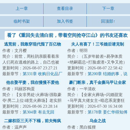
上一章
查看目录
下一章
临时书架
加入书签
回顶部↑
看了《重回失去清白前，带着空间抢夺江山》的书友还喜欢
看
逃荒前，我靠穿现代囤了百亿物
夫人有喜了！三爷婚后请克制
作者：文月樱
作者：明羽
资
简介：前世，周杜鹃亲眼看着亲
简介：（五岁年龄差+易孕体质
人们死在逃难的路上，自己也被
+绝嗣霸总+打脸虐渣+又争又抢）
金兵殴打致死 。&lt;br/&gt;再次
更新时间：2026-08-07 23:27:21
&lt;br/&gt;姜南偷听舅舅和男友的
更新时间：2026-08-07 22:58:42
睁眼，她竟...
最新章节：
第331章 收购日化品厂
谈话才得知...
最新章节：
第200章 结婚的事，说
不说
他在娶平妻，我在慢慢不爱他
豪门断亲，真千金撕马甲让全家
作者：玛丽苏狗蛋
作者：一半清欢
跪悔
简介：【女非男处\火葬场\强取豪
简介：【全家火葬场+闪婚甜宠
夺\男二上位\雄竞火葬场】老实胆
+马甲真大佬女主+暗恋系宠妻狂
小娇美人妇&amp;疯批死装阴暗权
更新时间：2026-08-06 23:28:14
魔男主】姜霏上辈子活得窝囊，
更新时间：2026-07-30 16:34:08
臣宋窈本...
最新章节：
第304章 有去无回
死的凄惨，亲爹...
最新章节：
第178章 姜仁华得知傅
昀枭身份
二嫁权臣三天不下榻，前夫悔疯
乌金之战
作者：温声声
作者：黑白狐狸
了