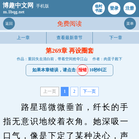
博趣中文网
手机版
临时
登录
注册
书架
m.1bqg.net
免费阅读
返回
菜单
上一章
查看最新章节
下一章
第269章 再设圈套
作品：重回失去清白前，带着空间抢夺江山
作者：肉蛋子殿下
如果本章错误，请点击
报错
10秒纠正
上一页
1
2
下—页
　　路星瑶微微垂首，纤长的手
指无意识地绞着衣角。她深吸一
口气，像是下定了某种决心，声