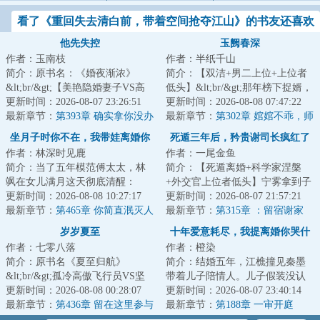
看了《重回失去清白前，带着空间抢夺江山》的书友还喜欢
看
他先失控
玉阙春深
作者：玉南枝
作者：半纸千山
简介：原书名：《婚夜渐浓》
简介：【双洁+男二上位+上位者
&lt;br/&gt;【美艳隐婚妻子VS高
低头】&lt;br/&gt;那年榜下捉婿，
冷权贵人夫】&lt;br/&gt;【久别重
更新时间：2026-08-07 23:26:51
柳韫玉遥遥一指，点中了一无所
更新时间：2026-08-08 07:47:22
逢，追妻火葬...
最新章节：
第393章 确实拿你没办
有的清贫书...
最新章节：
第302章 婠婠不乖，师
法
叔要罚你了
坐月子时你不在，我带娃离婚你
死遁三年后，矜贵谢司长疯红了
作者：林深时见鹿
作者：一尾金鱼
哭什么
眼
简介：当了五年模范傅太太，林
简介：【死遁离婚+科学家涅槃
飒在女儿满月这天彻底清醒：
+外交官上位者低头】宁雾拿到子
&lt;br/&gt;丈夫傅砚辞把极致呵护
更新时间：2026-08-08 10:27:17
宫癌诊断书那天，撞破丈夫陪她
更新时间：2026-08-07 21:57:21
全给了白月光...
最新章节：
第465章 你简直泯灭人
亲姐姐产检。她...
最新章节：
第315章 ：留宿谢家
性！
岁岁夏至
十年爱意耗尽，我提离婚你哭什
作者：七零八落
作者：橙染
么
简介：原书名《夏至归航》
简介：结婚五年，江樵撞见秦墨
&lt;br/&gt;孤冷高傲飞行员VS坚
带着儿子陪情人。儿子假装没认
韧励志法语翻译
更新时间：2026-08-08 00:28:07
出她，秦墨对她不屑一顾。江樵
更新时间：2026-08-07 23:40:14
&lt;br/&gt;&lt;br/&gt;大二那年...
最新章节：
第436章 留在这里参与
看着光鲜亮丽的...
最新章节：
第188章 一审开庭
救援