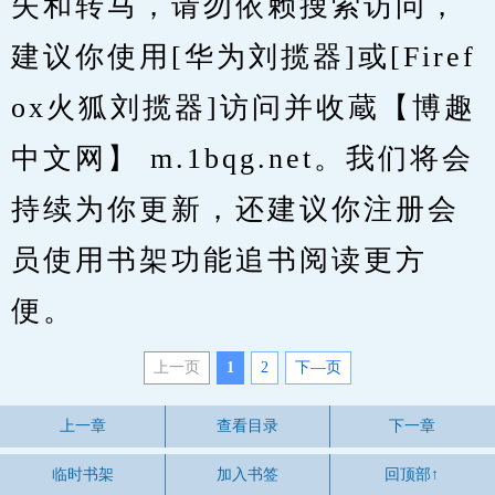
失和转马，请勿依赖搜索访问，
建议你使用[华为刘揽器]或[Firef
ox火狐刘揽器]访问并收蔵【博趣
中文网】 m.1bqg.net。我们将会
持续为你更新，还建议你注册会
员使用书架功能追书阅读更方
便。
上一页
1
2
下—页
上一章
查看目录
下一章
临时书架
加入书签
回顶部↑