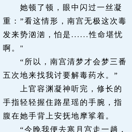
　　她顿了顿，眼中闪过一丝凝
重：”看这情形，南宫无极这次毒
发来势汹汹，怕是......性命堪忧
啊。"
　　“所以，南宫清梦才会梦三番
五次地来找我讨要解毒药水。”
　　上官容渊凝神听完，修长的
手指轻轻握住路星瑶的手腕，指
腹在她手背上安抚地摩挲着。
　　“今晚我便去寒月宫走一趟，