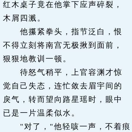
红木桌子竟在他掌下应声碎裂，
木屑四溅。
　　他攥紧拳头，指节泛白，恨
不得立刻将南宫无极揪到面前，
狠狠地教训一顿。
　　待怒气稍平，上官容渊才惊
觉自己失态，连忙敛去眉宇间的
戾气，转而望向路星瑶时，眼中
已是一片温柔似水。
　　"对了，"他轻咳一声，不着痕