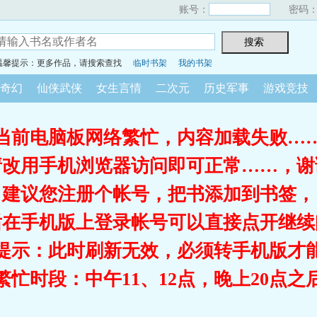
账号：
密码
温馨提示：更多作品，请搜索查找
临时书架
我的书架
奇幻
仙侠武侠
女生言情
二次元
历史军事
游戏竞技
当前电脑板网络繁忙，内容加载失败…
请改用手机浏览器访问即可正常……，谢
建议您注册个帐号，把书添加到书签，
后在手机版上登录帐号可以直接点开继续
提示：此时刷新无效，必须转手机版才
繁忙时段：中午11、12点，晚上20点之