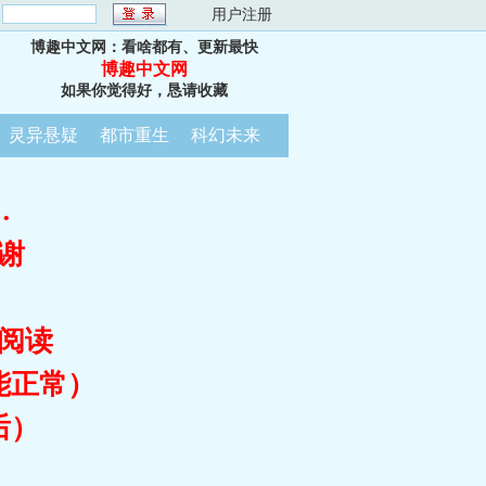
：
用户注册
博趣中文网：看啥都有、更新最快
博趣中文网
如果你觉得好，恳请收藏
灵异悬疑
都市重生
科幻未来
…
谢
阅读
能正常）
后）