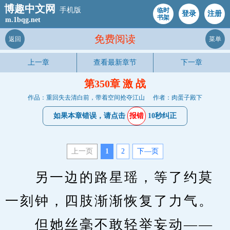
博趣中文网
手机版
临时
登录
注册
书架
m.1bqg.net
免费阅读
返回
菜单
上一章
查看最新章节
下一章
第350章 激 战
作品：重回失去清白前，带着空间抢夺江山
作者：肉蛋子殿下
如果本章错误，请点击
报错
10秒纠正
上一页
1
2
下—页
　　另一边的路星瑶，等了约莫
一刻钟，四肢渐渐恢复了力气。
　　但她丝毫不敢轻举妄动——