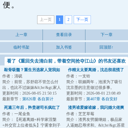
便。
上一页
1
2
下—页
上一章
查看目录
下一章
临时书架
加入书签
回顶部↑
看了《重回失去清白前，带着空间抢夺江山》的书友还喜欢
看
敲骨吸髓？重生另选家人宠我如
作精太太要离婚，沈总彻底慌了
作者：清砚
作者：一支铃
宝
简介：前世，苏舒窈不管怎么付
简介：联姻两年，池潆为了吸引
出，也比不过妹妹&lt;br/&gt;家人
沈京墨的注意做过很多事。
嫌她心机深沉，不如妹妹单纯善
更新时间：2026-08-05 21:50:15
&lt;br/&gt;然而得到他最多的一句
更新时间：2026-08-01 23:08:49
良、纯洁柔...
最新章节：
第826章 各自算计
回应就是：别作...
最新章节：
第407章 各自安好
死遁三年后，矜贵谢司长疯红了
渣男谁爱嫁谁嫁，我闪婚大佬爽
作者：一尾金鱼
作者：芝芝草莓
眼
翻了
简介：【死遁离婚+科学家涅槃
简介：渣男友劈腿继姐，极品家
+外交官上位者低头】宁雾拿到子
人逼她忍辱求和。&lt;br/&gt;苏星