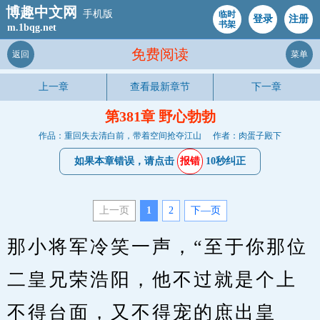
博趣中文网
手机版
临时
登录
注册
书架
m.1bqg.net
免费阅读
返回
菜单
上一章
查看最新章节
下一章
第381章 野心勃勃
作品：重回失去清白前，带着空间抢夺江山
作者：肉蛋子殿下
如果本章错误，请点击
报错
10秒纠正
上一页
1
2
下—页
那小将军冷笑一声，“至于你那位
二皇兄荣浩阳，他不过就是个上
不得台面，又不得宠的庶出皇