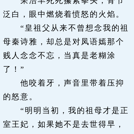
　　荣浩丰死死攥紧拳头，骨节
泛白，眼中燃烧着愤怒的火焰。
　　“皇祖父从来不曾想念我的祖
母秦诗雅，却总是对凤语嫣那个
贱人念念不忘，当真是老糊涂
了！”
　　他咬着牙，声音里带着压抑
的怒意。
　　“明明当初，我的祖母才是正
室王妃，如果她不是去世得早，