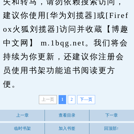
失和转马，请勿依赖搜索访问，
建议你使用[华为刘揽器]或[Firef
ox火狐刘揽器]访问并收蔵【博趣
中文网】 m.1bqg.net。我们将会
持续为你更新，还建议你注册会
员使用书架功能追书阅读更方
便。
上一页
1
2
下—页
上一章
查看目录
下一章
临时书架
加入书签
回顶部↑