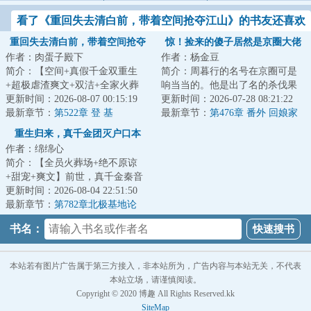
看了《重回失去清白前，带着空间抢夺江山》的书友还喜欢
看
重回失去清白前，带着空间抢夺
惊！捡来的傻子居然是京圈大佬
作者：肉蛋子殿下
作者：杨金豆
江山
简介：【空间+真假千金双重生
简介：周暮行的名号在京圈可是
+超极虐渣爽文+双洁+全家火葬
响当当的。他是出了名的杀伐果
场】&lt;br/&gt;【白切黑、貌美绝
更新时间：2026-08-07 00:15:19
断，腹黑无情，在一众兄弟里
更新时间：2026-07-28 08:21:22
伦贵女+禁欲、...
最新章节：
第522章 登 基
面，优秀到让人望...
最新章节：
第476章 番外 回娘家
（下）
重生归来，真千金团灭户口本
作者：绵绵心
简介：【全员火葬场+绝不原谅
+甜宠+爽文】前世，真千金秦音
认亲回家后拼命讨好付出，渴求
更新时间：2026-08-04 22:51:50
亲情，临死前全...
最新章节：
第782章北极基地论
坛，崔游安有个人密码
书名：
本站若有图片广告属于第三方接入，非本站所为，广告内容与本站无关，不代表
本站立场，请谨慎阅读。
Copyright © 2020 博趣 All Rights Reserved.kk
SiteMap