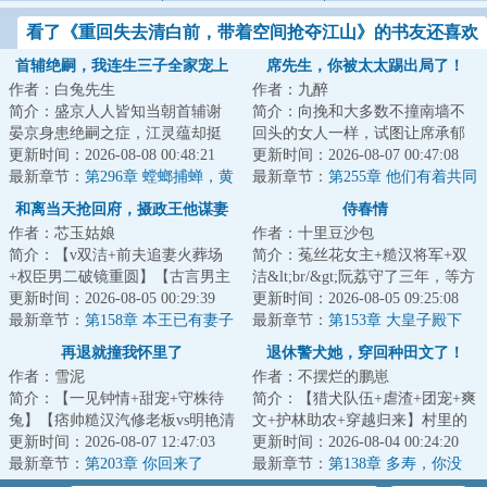
看了《重回失去清白前，带着空间抢夺江山》的书友还喜欢
看
首辅绝嗣，我连生三子全家宠上
席先生，你被太太踢出局了！
作者：白兔先生
作者：九醉
天
简介：盛京人人皆知当朝首辅谢
简介：向挽和大多数不撞南墙不
晏京身患绝嗣之症，江灵蕴却挺
回头的女人一样，试图让席承郁
着孕肚上找上门来，还说怀的是
更新时间：2026-08-08 00:48:21
这样的男人爱上自己。&lt;br/&gt;
更新时间：2026-08-07 00:47:08
谢晏京的孩子，...
最新章节：
第296章 螳螂捕蝉，黄
可是三年婚...
最新章节：
第255章 他们有着共同
雀在后
的孩子
和离当天抢回府，摄政王他谋妻
侍春情
作者：芯玉姑娘
作者：十里豆沙包
已久
简介：【v双洁+前夫追妻火葬场
简介：菟丝花女主+糙汉将军+双
+权臣男二破镜重圆】【古言男主
洁&lt;br/&gt;阮荔守了三年，等方
天花板】&lt;br/&gt;她是药门医
更新时间：2026-08-05 00:29:39
维凯旋娶自己过门。&lt;br/&gt;一
更新时间：2026-08-05 09:25:08
女，相府千金...
最新章节：
第158章 本王已有妻子
日大将军...
最新章节：
第153章 大皇子殿下
再退就撞我怀里了
退休警犬她，穿回种田文了！
作者：雪泥
作者：不摆烂的鹏崽
简介：【一见钟情+甜宠+守株待
简介：【猎犬队伍+虐渣+团宠+爽
兔】【痞帅糙汉汽修老板vs明艳清
文+护林助农+穿越归来】村里的
冷大学老师】学校对面开了个汽
更新时间：2026-08-07 12:47:03
傻妞傻了六年，在被卖给瘸腿独
更新时间：2026-08-04 00:24:20
修店。老板秦...
最新章节：
第203章 你回来了
眼老男人的这...
最新章节：
第138章 多寿，你没
死！