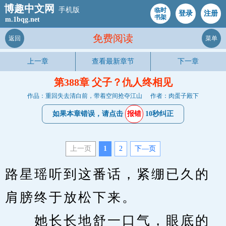
博趣中文网
手机版
临时
登录
注册
书架
m.1bqg.net
免费阅读
返回
菜单
上一章
查看最新章节
下一章
第388章 父子？仇人终相见
作品：重回失去清白前，带着空间抢夺江山
作者：肉蛋子殿下
如果本章错误，请点击
报错
10秒纠正
上一页
1
2
下—页
路星瑶听到这番话，紧绷已久的
肩膀终于放松下来。
　　她长长地舒一口气，眼底的