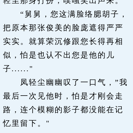
轻尘那身打扮，噗嗤笑出声来。
　　“舅舅，您这满脸络腮胡子，
把原本那张俊美的脸庞遮得严严
实实。就算荣沉修跟您长得再相
似，怕是也认不出您是他的儿
子......"
　　凤轻尘幽幽叹了一口气，”我
最后一次见他时，怕是才刚会走
路，连个模糊的影子都没能在记
忆里留下。"