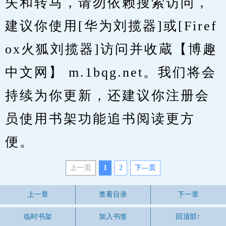
失和转马，请勿依赖搜索访问，
建议你使用[华为刘揽器]或[Firef
ox火狐刘揽器]访问并收蔵【博趣
中文网】 m.1bqg.net。我们将会
持续为你更新，还建议你注册会
员使用书架功能追书阅读更方
便。
上一页
1
2
下—页
上一章
查看目录
下一章
临时书架
加入书签
回顶部↑