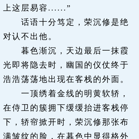
上这层易容......”
　　话语十分笃定，荣沉修是绝
对认不出他。
　　暮色渐沉，天边最后一抹霞
光即将隐去时，幽国的仪仗终于
浩浩荡荡地出现在客栈的外面。
　　一顶绣着金线的明黄软轿，
在侍卫的簇拥下缓缓抬进客栈停
下，轿帘掀开时，荣沉修那张布
满皱纹的脸，在暮色中显得格外